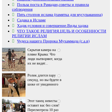
Польза поста в Рамадан,советы и правила
соблюдения
Пять столпов ислама (памятка для мусульманина)
Садака в Исламе
Ролик длится
i
Хадж-условия и совершение.Виды хаджа
несколько секунд, а
ЧТО ТАКОЕ РЕЛИГИЯ.ЦЕЛЬ И ОСОБЕННОСТИ
смеяться вы будете
РЕЛИГИИ ИСЛАМ
долго
Чудеса нашего Пророка Мухаммада (с.а.в)
Скрытая камера на
i
пляже Крыма: Что
люди вытворяют, когда
их не видят...
Ролик длится пару
i
секунд, но вы будете в
шоке от увиденного
Этот танец невесты
i
оставит вас без слов!
Пересмотрела 10 раз