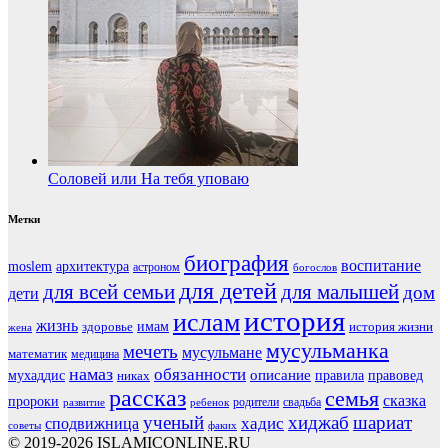
Соловей или На тебя уповаю
Метки
биография
воспитание
moslem
архитектура
астроном
богослов
для детей
для всей семьи
для малышей
дом
дети
история
ислам
жизнь
здоровье
имам
история жизни
жена
мусульманка
мечеть
мусульмане
математик
медицина
намаз
обязанности
мухаддис
описание
правовед
никах
правила
рассказ
семья
сказка
пророки
родители
свадьба
ребенок
развитие
ученый
хиджаб
шариат
хадис
сподвижница
советы
факих
© 2019-2026 ISLAMICONLINE.RU