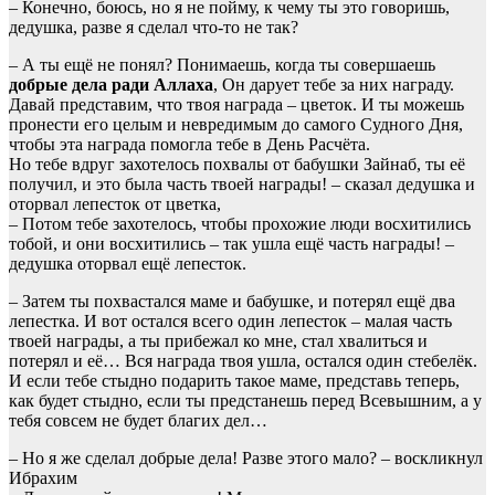
– Конечно, боюсь, но я не пойму, к чему ты это говоришь,
дедушка, разве я сделал что-то не так?
– А ты ещё не понял? Понимаешь, когда ты совершаешь
добрые дела ради Аллаха
, Он дарует тебе за них награду.
Давай представим, что твоя награда – цветок. И ты можешь
пронести его целым и невредимым до самого Судного Дня,
чтобы эта награда помогла тебе в День Расчёта.
Но тебе вдруг захотелось похвалы от бабушки Зайнаб, ты её
получил, и это была часть твоей награды! – сказал дедушка и
оторвал лепесток от цветка,
– Потом тебе захотелось, чтобы прохожие люди восхитились
тобой, и они восхитились – так ушла ещё часть награды! –
дедушка оторвал ещё лепесток.
– Затем ты похвастался маме и бабушке, и потерял ещё два
лепестка. И вот остался всего один лепесток – малая часть
твоей награды, а ты прибежал ко мне, стал хвалиться и
потерял и её… Вся награда твоя ушла, остался один стебелёк.
И если тебе стыдно подарить такое маме, представь теперь,
как будет стыдно, если ты предстанешь перед Всевышним, а у
тебя совсем не будет благих дел…
– Но я же сделал добрые дела! Разве этого мало? – воскликнул
Ибрахим