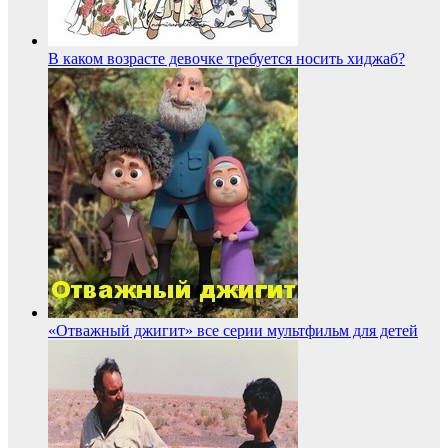
В каком возрасте девочке требуется носить хиджаб?
«Отважный джигит» все серии мультфильм для детей