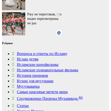
Ржу не переставая, это
i
видео пересмотришь
не раз
Королева вагона
i
Рубрики
отожгла! Видео не
оставит равнодушным
Вопросы и ответы по Исламу
Ислам детям
Исламские кинофильмы
Ролик из Омска: вы
i
будете смеяться долго
Исламские познавательные фильмы
История пророков
Кухни для мусульман
Мусульманка
Самые красивые мечети мира
Сподвижники Пророка Мухаммада ﷺ
Статьи