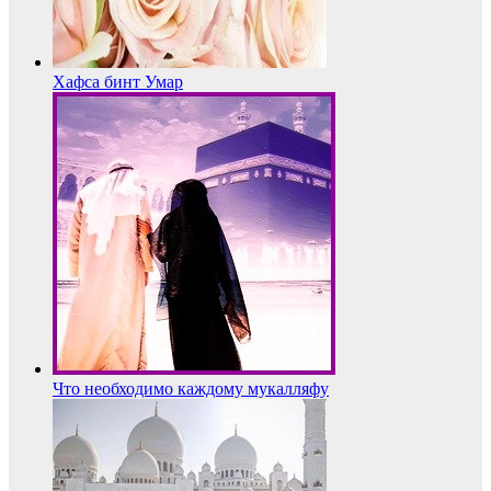
Хафса бинт Умар
Что необходимо каждому мукалляфу