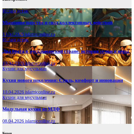
Ислам детям
Мышиное царство и сила коллективных действий
13.04.2026
islamiconline.ru
Ислам детям
Два брата в мусульманской стране: история семьи и веры
10.04.2026
islamiconline.ru
Кухни для мусульман
Кухня нового поколения: Стиль, комфорт и инновации
10.04.2026
islamiconline.ru
Кухни для мусульман
Модульная кухня из МДФ
08.04.2026
islamiconline.ru
Коран