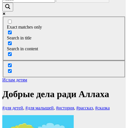
Exact matches only
Search in title
Search in content
Ислам детям
Добрые дела ради Аллаха
#для детей
,
#для малышей
,
#история
,
#рассказ
,
#сказка