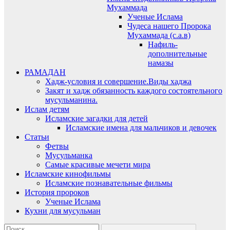
Мухаммада
Ученые Ислама
Чудеса нашего Пророка
Мухаммада (с.а.в)
Нафиль-
дополнительные
намазы
РАМАДАН
Хадж-условия и совершение.Виды хаджа
Закят и хадж обязанность каждого состоятельного
мусульманина.
Ислам детям
Исламские загадки для детей
Исламские имена для мальчиков и девочек
Статьи
Фетвы
Мусульманка
Самые красивые мечети мира
Исламские кинофильмы
Исламские познавательные фильмы
История пророков
Ученые Ислама
Кухни для мусульман