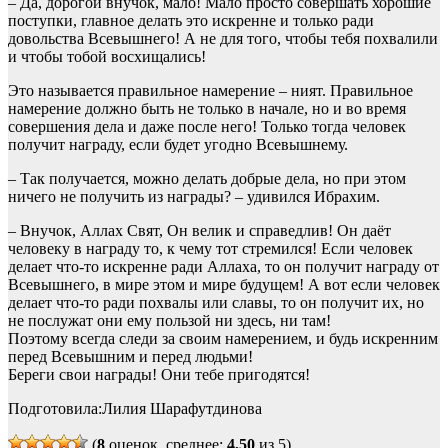
– Да, дорогой внучок, мало! Мало просто совершать хорошие
поступки, главное делать это искренне и только ради
довольства Всевышнего! А не для того, чтобы тебя похвалили
и чтобы тобой восхищались!
Это называется правильное намерение – ният. Правильное
намерение должно быть не только в начале, но и во время
совершения дела и даже после него! Только тогда человек
получит награду, если будет угодно Всевышнему.
– Так получается, можно делать добрые дела, но при этом
ничего не получить из награды? – удивился Ибрахим.
– Внучок, Аллах Свят, Он велик и справедлив! Он даёт
человеку в награду то, к чему тот стремился! Если человек
делает что-то искренне ради Аллаха, то он получит награду от
Всевышнего, в мире этом и мире будущем! А вот если человек
делает что-то ради похвалы или славы, то он получит их, но
не послужат они ему пользой ни здесь, ни там!
Поэтому всегда следи за своим намерением, и будь искренним
перед Всевышним и перед людьми!
Береги свои награды! Они тебе пригодятся!
Подготовила:Лилия Шарафутдинова
(
8
оценок, среднее:
4,50
из 5)