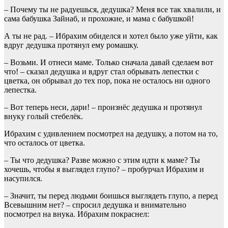
– Почему ты не радуешься, дедушка? Меня все так хвалили, и
сама бабушка Зайнаб, и прохожие, и мама с бабушкой!
А ты не рад. – Ибрахим обиделся и хотел было уже уйти, как
вдруг дедушка протянул ему ромашку.
– Возьми. И отнеси маме. Только сначала давай сделаем вот
что! – сказал дедушка и вдруг стал обрывать лепестки с
цветка, он обрывал до тех пор, пока не осталось ни одного
лепестка.
– Вот теперь неси, дари! – произнёс дедушка и протянул
внуку голый стебелёк.
Ибрахим с удивлением посмотрел на дедушку, а потом на то,
что осталось от цветка.
– Ты что дедушка? Разве можно с этим идти к маме? Ты
хочешь, чтобы я выглядел глупо? – пробурчал Ибрахим и
насупился.
– Значит, ты перед людьми боишься выглядеть глупо, а перед
Всевышним нет? – спросил дедушка и внимательно
посмотрел на внука. Ибрахим покраснел: