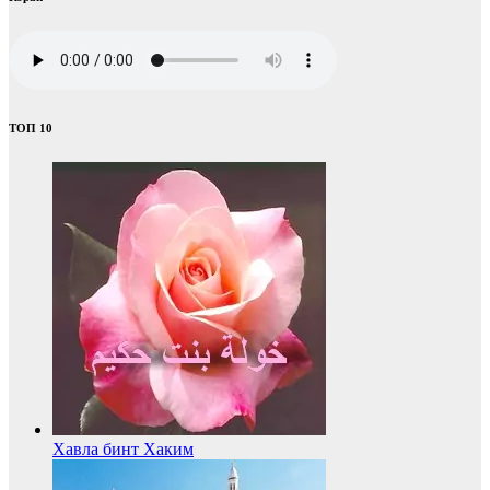
ТОП 10
Хавла бинт Хаким