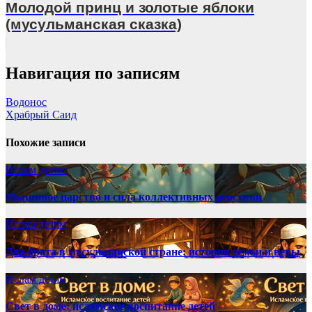
Молодой принц и золотые яблоки
(мусульманская сказка)
Навигация по записям
Водонос
Храбрый Саид
Похожие записи
Ислам детям
Мышиное царство и сила коллективных действий
Ислам детям
Два брата в мусульманской стране: история семьи и веры
Ислам детям
Свет в доме: исламское воспитание детей