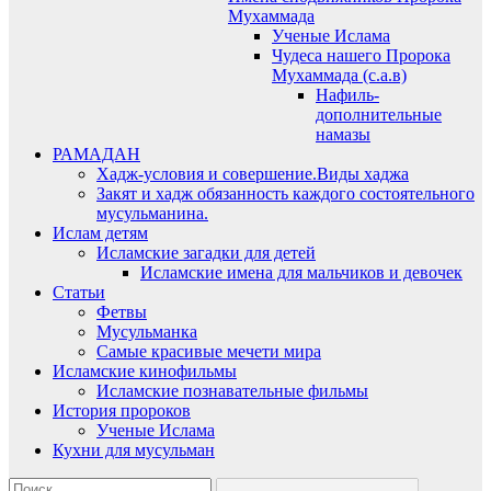
Мухаммада
Ученые Ислама
Чудеса нашего Пророка
Мухаммада (с.а.в)
Нафиль-
дополнительные
намазы
РАМАДАН
Хадж-условия и совершение.Виды хаджа
Закят и хадж обязанность каждого состоятельного
мусульманина.
Ислам детям
Исламские загадки для детей
Исламские имена для мальчиков и девочек
Статьи
Фетвы
Мусульманка
Самые красивые мечети мира
Исламские кинофильмы
Исламские познавательные фильмы
История пророков
Ученые Ислама
Кухни для мусульман