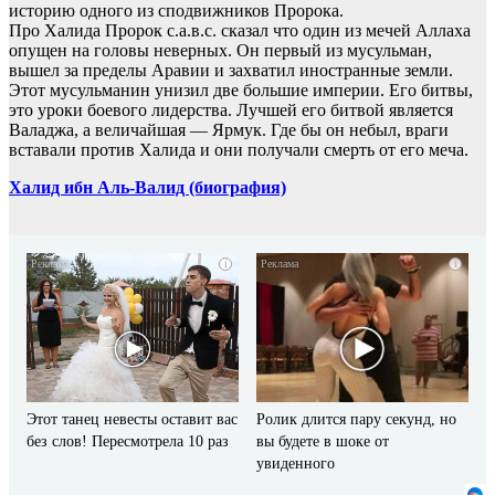
историю одного из сподвижников Пророка.
Про Халида Пророк с.а.в.с. сказал что один из мечей Аллаха
опущен на головы неверных. Он первый из мусульман,
вышел за пределы Аравии и захватил иностранные земли.
Этот мусульманин унизил две большие империи. Его битвы,
это уроки боевого лидерства. Лучшей его битвой является
Валаджа, а величайшая — Ярмук. Где бы он небыл, враги
вставали против Халида и они получали смерть от его меча.
Халид ибн Аль-Валид (биография)
i
i
Этот танец невесты оставит вас
Ролик длится пару секунд, но
без слов! Пересмотрела 10 раз
вы будете в шоке от
увиденного