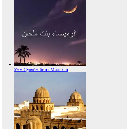
Умм Суляйм бинт Мильхан