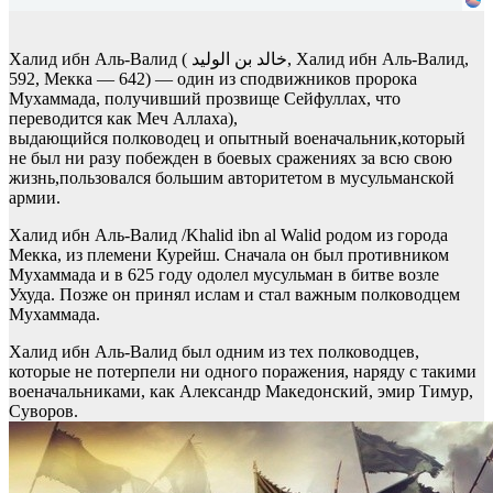
Халид ибн Аль-Валид ( خالد بن الوليد‎‎, Халид ибн Аль-Валид,
592, Мекка — 642) — один из сподвижников пророка
Мухаммада, получивший прозвище Сейфуллах, что
переводится как Меч Аллаха),
выдающийся полководец и опытный военачальник,который
не был ни разу побежден в боевых сражениях за всю свою
жизнь,пользовался большим авторитетом в мусульманской
армии.
Халид ибн Аль-Валид /Khalid ibn al Walid родом из города
Мекка, из племени Курейш. Сначала он был противником
Мухаммада и в 625 году одолел мусульман в битве возле
Ухуда. Позже он принял ислам и стал важным полководцем
Мухаммада.
Халид ибн Аль-Валид был одним из тех полководцев,
которые не потерпели ни одного поражения, наряду с такими
военачальниками, как Александр Македонский, эмир Тимур,
Суворов.