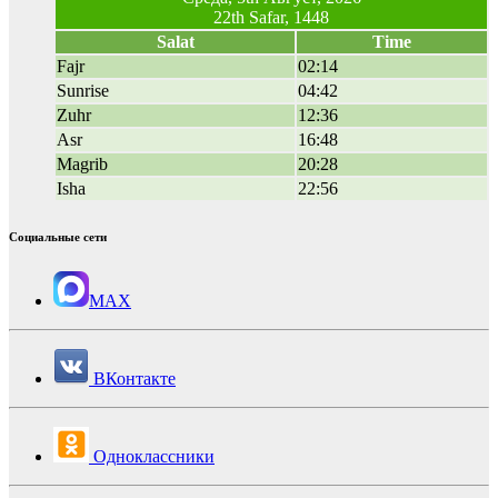
22th Safar, 1448
Salat
Time
Fajr
02:14
Sunrise
04:42
Zuhr
12:36
Asr
16:48
Magrib
20:28
Isha
22:56
Социальные сети
MAX
ВКонтакте
Одноклассники