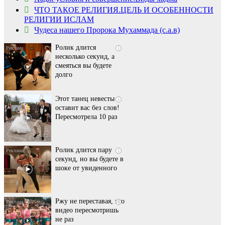
пляже Крыма: Что
ЧТО ТАКОЕ РЕЛИГИЯ.ЦЕЛЬ И ОСОБЕННОСТИ
люди вытворяют, когда
РЕЛИГИИ ИСЛАМ
их не видят...
Чудеса нашего Пророка Мухаммада (с.а.в)
Ролик длится
i
несколько секунд, а
смеяться вы будете
долго
Этот танец невесты
i
оставит вас без слов!
Пересмотрела 10 раз
Ролик длится пару
i
секунд, но вы будете в
шоке от увиденного
Ржу не переставая, это
i
видео пересмотришь
не раз