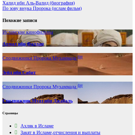
Халид ибн Аль-Валид (биография)
По зову внука Пророка (ислам фильм)
Похожие записи
Исламские кинофильмы
Ахмад ибн Фадлан
Сподвижники Пророка Мухаммада ﷺ
Зейд ибн Сабит
Сподвижники Пророка Мухаммада ﷺ
Cподвижник Муаз ибн Джабаль
Страницы
Ахляк в Исламе
Закят в Исламе,отчисления и выплаты