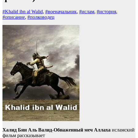
#Khalid ibn al Walid
,
#военачальник
,
#ислам
,
#история
,
#описание
,
#полководец
Халид Бин Аль Валид-Обнаженный меч Аллаха
исламский
фильм рассказывает