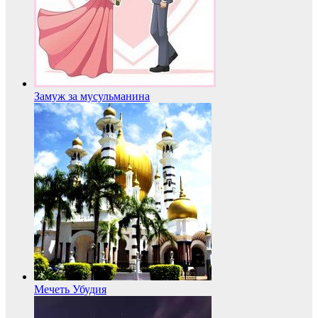
Замуж за мусульманина
Мечеть Убудия