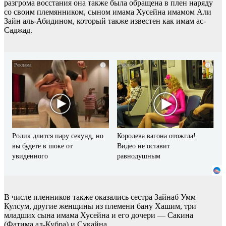
разгрома восстания она также была обращена в плен наряду
со своим племянником, сыном имама Хусейна имамом Али
Зайн аль-Абидином, который также известен как имам ас-
Саджад.
i
i
Ролик длится пару секунд, но
Королева вагона отожгла!
вы будете в шоке от
Видео не оставит
увиденного
равнодушным
В числе пленников также оказались сестра Зайнаб Умм
Кулсум, другие женщины из племени бану Хашим, три
младших сына имама Хусейна и его дочери — Сакина
(Фатима ал-Кубра) и Сукайна.