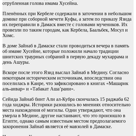
отрубленная голова имама Хусейна.
Пленённых при Кербеле содержали в заточении в небольшом
домике при соборной мечети Куфы, а затем по приказу Язида
их переправили в Дамаск вместе с головами мучеников. Их
провезли по таким городам, как Кербела, Баальбек, Мосул и
Хомс.
В доме Зайнаб в Дамаске стали проводиться вечера в память
об имаме Хусейне, которые положили начало традиции
шиитских траурных собраний в первую декаду мухаррама и
день Ашуры.
Вскоре после этого Язид выслал Зайнаб в Медину. Согласно
некоторым историческим источникам, впоследствии она
поселилась в Каире, что зафиксировано в книгах «Машарик
аль-анвар» и «Табакат Аша’рани».
Сейида Зайнаб бинт Али ал-Кубра скончалась 15 раджаба 62
года хиджры. Историки разошлись во мнениях относительно
места нахождения её могилы. Одни утверждают, что она
умерла в Медине, другие настаивают, что это произошло в
Египте, однако самым известным местом предполагаемого
захоронения Зайнаб является её мавзолей в Дамаске.