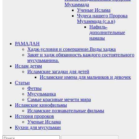
Мухаммада
Ученые Ислама
Чудеса нашего Пророка
Мухаммада (с.а.в)
Нафиль-
дополнительные
намазы
РАМАДАН
Хадж-условия и совершение.Виды хаджа
Закят и хадж обязанность каждого состоятельного
мусульманина.
Ислам детям
Исламские загадки для детей
Исламские имена для мальчиков и девочек
Статьи
Фетвы
Мусульманка
Самые красивые мечети мира
Исламские кинофильмы
Исламские познавательные фильмы
История пророков
Ученые Ислама
Кухни для мусульман