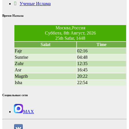
Ученые Ислама
Время Намаза
Москва,Россия
Суббота, 8th Август, 2026
25th Safar, 1448
Salat
Time
Fajr
02:16
Sunrise
04:48
Zuhr
12:35
Asr
16:45
Magrib
20:22
Isha
22:54
Социальные сети
MAX