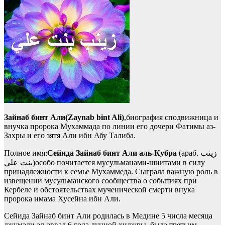
Зайнаб бинт Али(Zaynab bint Ali)
,биография сподвижница и
внучка пророка Мухаммада по линии его дочери Фатимы аз-
Захры и его зятя Али ибн Абу Талиба.
Полное имя:
Сейида Зайнаб бинт Али аль-Кубра
(араб. زينب
بنت علي‎)особо почитается мусульманами-шиитами в силу
принадлежности к семье Мухаммеда. Сыграла важную роль в
извещении мусульманского сообщества о событиях при
Кербеле и обстоятельствах мученической смерти внука
пророка имама Хусейна ибн Али.
Сейида Зайнаб бинт Али родилась в Медине 5 числа месяца
джумади ал-аввал 6 года лунной хиджры, была третьим