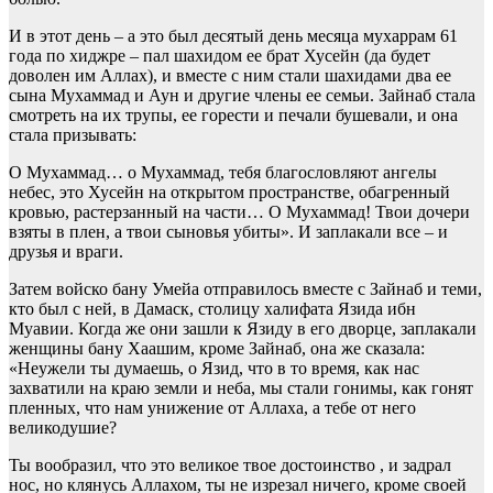
И в этот день – а это был десятый день месяца мухаррам 61
года по хиджре – пал шахидом ее брат Хусейн (да будет
доволен им Аллах), и вместе с ним стали шахидами два ее
сына Мухаммад и Аун и другие члены ее семьи. Зайнаб стала
смотреть на их трупы, ее горести и печали бушевали, и она
стала призывать:
О Мухаммад… о Мухаммад, тебя благословляют ангелы
небес, это Хусейн на открытом пространстве, обагренный
кровью, растерзанный на части… О Мухаммад! Твои дочери
взяты в плен, а твои сыновья убиты». И заплакали все – и
друзья и враги.
Затем войско бану Умейа отправилось вместе с Зайнаб и теми,
кто был с ней, в Дамаск, столицу халифата Язида ибн
Муавии. Когда же они зашли к Язиду в его дворце, заплакали
женщины бану Хаашим, кроме Зайнаб, она же сказала:
«Неужели ты думаешь, о Язид, что в то время, как нас
захватили на краю земли и неба, мы стали гонимы, как гонят
пленных, что нам унижение от Аллаха, а тебе от него
великодушие?
Ты вообразил, что это великое твое достоинство , и задрал
нос, но клянусь Аллахом, ты не изрезал ничего, кроме своей