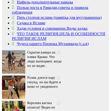
Нафиль-дополнительные намазы
Польза поста в Рамадан,советы и правила
соблюдения
Пять столпов ислама (памятка для мусульманина)
Садака в Исламе
Ролик длится
i
Хадж-условия и совершение.Виды хаджа
несколько секунд, а
ЧТО ТАКОЕ РЕЛИГИЯ.ЦЕЛЬ И ОСОБЕННОСТИ
смеяться вы будете
РЕЛИГИИ ИСЛАМ
долго
Чудеса нашего Пророка Мухаммада (с.а.в)
Скрытая камера на
i
пляже Крыма: Что
люди вытворяют, когда
их не видят...
Ролик длится пару
i
секунд, но вы будете в
шоке от увиденного
Королева вагона
i
отожгла! Видео не