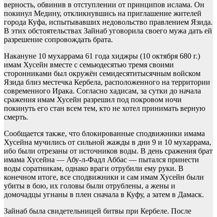
верность, обвинив в отступлении от принципов ислама. Он
покинул Медину, откликнувшись на приглашение жителей
города Куфа, испытывавших недовольство правлением Язида.
В этих обстоятельствах Зайнаб уговорила своего мужа дать ей
разрешение сопровождать брата.
Накануне 10 мухаррама 61 года хиджры (10 октября 680 г.)
имам Хусейн вместе с семьюдесятью тремя своими
сторонниками был окружён семидесятитысячным войском
Язида близ местечка Кербела, расположенного на территории
современного Ирака. Согласно хадисам, за сутки до начала
сражения имам Хусейн разрешил под покровом ночи
покинуть его стан всем тем, кто не хотел принимать верную
смерть.
Сообщается также, что блокированные сподвижники имама
Хусейна мучились от сильной жажды в дни 9 и 10 мухаррама,
ибо были отрезаны от источников воды. В день сражения брат
имама Хусейна — Абу-л-Фадл Аббас — пытался принести
воды соратникам, однако враги отрубили ему руки. В
конечном итоге, все сподвижники и сам имам Хусейн были
убиты в бою, их головы были отрублены, а жены и
домочадцы угнаны в плен сначала в Куфу, а затем в Дамаск.
Зайнаб была свидетельницей битвы при Кербеле. После