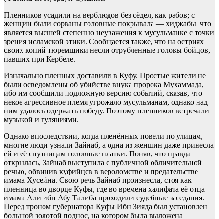
Пленников усадили на верблюдов без сёдел, как рабов; с
женщин были сорваны головные покрывала — хиджабы, что
является высшей степенью неуважения к мусульманке с точки
зрения исламской этики. Сообщается также, что на остриях
своих копий тюремщики несли отрубленные головы бойцов,
павших при Кербеле.
Изначально пленных доставили в Куфу. Простые жители не
были осведомлены об убийстве внука пророка Мухаммада,
ибо им сообщили подложную версию событий, сказав, что
некое агрессивное племя угрожало мусульманам, однако над
ним удалось одержать победу. Поэтому пленников встречали
музыкой и гуляниями.
Однако впоследствии, когда пленённых повели по улицам,
многие люди узнали Зайнаб, а одна из женщин даже принесла
ей и её спутницам головные платки. Поняв, что правда
открылась, Зайнаб выступила с публичной обличительной
речью, обвинив куфийцев в вероломстве и предательстве
имама Хусейна. Свою речь Зайнаб произнесла, стоя как
пленница во дворце Куфы, где во времена халифата её отца
имама Али ибн Абу Талиба проходили судебные заседания.
Перед троном губернатора Куфы Ибн Зияда был установлен
большой золотой поднос, на котором была выложена