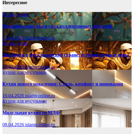
Интересное
Ислам детям
Мышиное царство и сила коллективных действий
13.04.2026
islamiconline.ru
Ислам детям
Два брата в мусульманской стране: история семьи и веры
10.04.2026
islamiconline.ru
Кухни для мусульман
Кухня нового поколения: Стиль, комфорт и инновации
10.04.2026
islamiconline.ru
Кухни для мусульман
Модульная кухня из МДФ
08.04.2026
islamiconline.ru