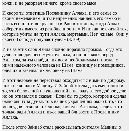
кожи, и не разорвал ничего, кроме своего мяса!
И скоро ты ответишь Посланнику Аллаха. и его семье со
своим нежеланием, и ты непременно найдешь его семью и
часть его плоти вокруг него в Раю в тот день, когда Аллах
соберет их вместе из разобщенности. » И никак не считай тех,
которые убиты на пути Аллаха, мертвыми. Нет, живые! Они у
своего Господа получают удел» (3:169).
И из-за этих слов Язида словно поразило громом. Тогда это
дело стало для него мучительным, и он покаялся перед
Аллахом, затем снабдил их всем необходимым и послал с
ними надежного человека из Шама, конницу и помощников,
одел их и завещал их человеку из Шама.
И этот человек не переставал обходиться с ними по-доброму,
пока не вошли в Мадину. И Зайнаб хотела дать ему золото и
то, что было с ней из украшений в награду за его доброе дело,
но он отказался и сказал: «Если бы то добро, которое я сделал
было бы из-за дунья, то в ваших украшениях было б то, что
меня удовлетворило. Однако, клянусь Аллахом, я сделал это
только ради Аллаха и из-за вашей близости к Посланнику
Аллаха.».
После этого Зайнаб стала рассказывать жителям Мадины о