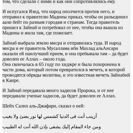
том, что сделали с ними и как они сопротивлялись ему.
И испугался Язид, что народ ополчится против него, и
отправил к правителю Мадины приказ, чтобы он разъединил
аали бейт по разным городам и странам. Тогда правитель
пришел к Зайнаб и потребовал от нее, чтобы она вышла из
Мадины и жила там, где пожелает.
Зайнаб выбрала землю мисра и отправилась туда. И народ
мисра и ее правитель Мусаллама ибн Махлад альАнсари
оказали ей наилучший прием, и она пребывала там – да будет
доволен ее Аллах – около года.
Она скончалась в 65 году по хиджре и была похоронена в
части дома, который потом превратился в мечеть, в которой
проводятся обряды молитвы, и это известная мечеть Зайнабий
в Каире.
И Зайнаб передавала много хадисов Пророка, и от нее
передавали ученые хадисов, да будет доволен ее Аллах.
Шейх Салих аль-Джафари, сказал о ней:
أزينب أنت فى الدنيا كشمس لها نور يضئ ولا يغيب
ومن جاء المقام إليك يشفى بإذن الله أنت له الطبيب