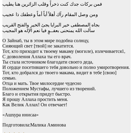
فمن بركات جدك كنت ذخراً وقلب الزائرين هنا يطيب
ومن وصل المقام رآك أهلاً أباً أماً وعطفك ذا عجيب
بجاه المصطفى خير البرايا يجئ الخير والفتح القريب
سألت الله يمنحنى بعفــوٍ فيا نعم الإله هو المجيب
О Зайнаб, ты в этом мире подобна солнцу,
Сияющий свет [твой] не закатится.
Тот, кто приходит к твоему макаму (могиле), излечивается1,
С дозволения Аллаха ты его врач.
Ты стала источником благодати своего деда,
И сердце посетившего тебя довольно и полно умиротворения.
Тот, кто добрался до твоего макама, видит в тебе [свою]
семью.
Отца и мать. Твое милосердие чудесно
Положением Мустафы, лучшего из творений.
Благо и открытия придут быстро.
Я прошу Аллаха простить меня.
Как Велик Аллах! Он отвечает!
«Ашхура ннисаа»
Подготовила:Малика Аминова