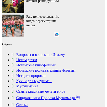
оставит равнодушным
Ржу не переставая, это
i
видео пересмотришь
не раз
Этот танец невесты
i
Рубрики
оставит вас без слов!
Пересмотрела 10 раз
Вопросы и ответы по Исламу
Ислам детям
Исламские кинофильмы
Ролик из Омска: вы
i
будете смеяться долго
Исламские познавательные фильмы
История пророков
Кухни для мусульман
Мусульманка
Самые красивые мечети мира
Сподвижники Пророка Мухаммада ﷺ
Статьи