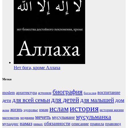
Нет бога, кроме Аллаха
Метки
биография
воспитание
moslem
архитектура
астроном
богослов
для детей
для всей семьи
для малышей
дом
дети
история
ислам
жизнь
здоровье
имам
история жизни
жена
мусульманка
мечеть
мусульмане
математик
медицина
намаз
обязанности
мухаддис
описание
правовед
никах
правила