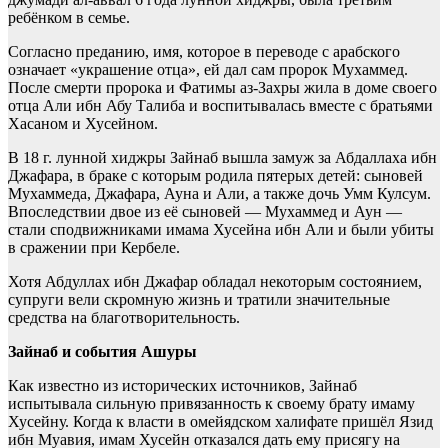
ребёнком в семье.
Согласно преданию, имя, которое в переводе с арабского
означает «украшение отца», ей дал сам пророк Мухаммед.
После смерти пророка и Фатимы аз-Захры жила в доме своего
отца Али ибн Абу Талиба и воспитывалась вместе с братьями
Хасаном и Хусейном.
В 18 г. лунной хиджры Зайнаб вышла замуж за Абдаллаха ибн
Джафара, в браке с которым родила пятерых детей: сыновей
Мухаммеда, Джафара, Ауна и Али, а также дочь Умм Кулсум.
Впоследствии двое из её сыновей — Мухаммед и Аун —
стали сподвижниками имама Хусейна ибн Али и были убиты
в сражении при Кербеле.
Хотя Абдуллах ибн Джафар обладал некоторым состоянием,
супруги вели скромную жизнь и тратили значительные
средства на благотворительность.
Зайнаб и события Ашуры
Как известно из исторических источников, Зайнаб
испытывала сильную привязанность к своему брату имаму
Хусейну. Когда к власти в омейядском халифате пришёл Язид
ибн Муавия, имам Хусейн отказался дать ему присягу на