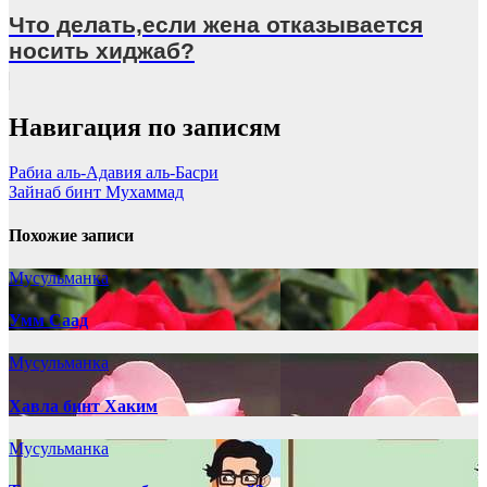
Что делать,если жена отказывается
носить хиджаб?
Навигация по записям
Рабиа аль-Адавия аль-Басри
Зайнаб бинт Мухаммад
Похожие записи
Мусульманка
Умм Саад
Мусульманка
Хавла бинт Хаким
Мусульманка