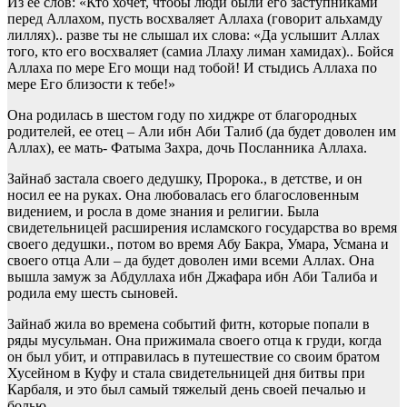
Из ее слов: «Кто хочет, чтобы люди были его заступниками
перед Аллахом, пусть восхваляет Аллаха (говорит альхамду
лиллях).. разве ты не слышал их слова: «Да услышит Аллах
того, кто его восхваляет (самиа Ллаху лиман хамидах).. Бойся
Аллаха по мере Его мощи над тобой! И стыдись Аллаха по
мере Его близости к тебе!»
Она родилась в шестом году по хиджре от благородных
родителей, ее отец – Али ибн Аби Талиб (да будет доволен им
Аллах), ее мать- Фатыма Захра, дочь Посланника Аллаха.
Зайнаб застала своего дедушку, Пророка., в детстве, и он
носил ее на руках. Она любовалась его благословенным
видением, и росла в доме знания и религии. Была
свидетельницей расширения исламского государства во время
своего дедушки., потом во время Абу Бакра, Умара, Усмана и
своего отца Али – да будет доволен ими всеми Аллах. Она
вышла замуж за Абдуллаха ибн Джафара ибн Аби Талиба и
родила ему шесть сыновей.
Зайнаб жила во времена событий фитн, которые попали в
ряды мусульман. Она прижимала своего отца к груди, когда
он был убит, и отправилась в путешествие со своим братом
Хусейном в Куфу и стала свидетельницей дня битвы при
Карбаля, и это был самый тяжелый день своей печалью и
болью.