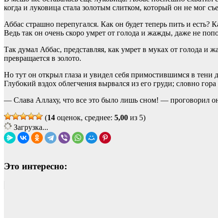
когда и луковица стала золотым слитком, который он не мог съе
Аббас страшно перепугался. Как он будет теперь пить и есть? К
Ведь так он очень скоро умрет от голода и жажды, даже не попо
Так думал Аббас, представляя, как умрет в муках от голода и жа
превращается в золото.
Но тут он открыл глаза и увидел себя примостившимся в тени де
Глубокий вздох облегчения вырвался из его груди; словно гора 
— Слава Аллаху, что все это было лишь сном! — проговорил о
(
14
оценок, среднее:
5,00
из 5)
Загрузка...
Это интересно: