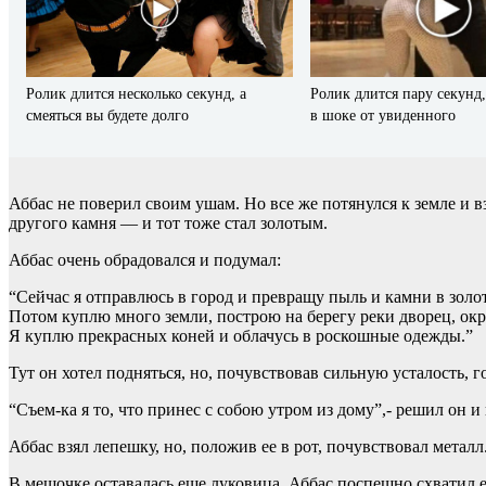
Ролик длится несколько секунд, а
Ролик длится пару секунд,
смеяться вы будете долго
в шоке от увиденного
Аббас не поверил своим ушам. Но все же потянулся к земле и в
другого камня — и тот тоже стал золотым.
Аббас очень обрадовался и подумал:
“Сейчас я отправлюсь в город и превращу пыль и камни в золо
Потом куплю много земли, построю на берегу реки дворец, ок
Я куплю прекрасных коней и облачусь в роскошные одежды.”
Тут он хотел подняться, но, почувствовав сильную усталость, г
“Съем-ка я то, что принес с собою утром из дому”,- решил он и
Аббас взял лепешку, но, положив ее в рот, почувствовал металл
В мешочке оставалась еще луковица. Аббас поспешно схватил е