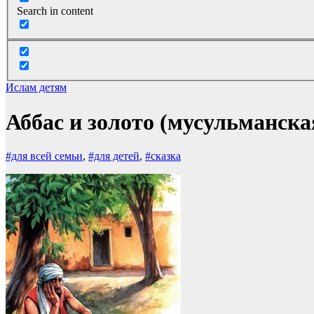
Search in content
Ислам детям
Аббас и золото (мусульманска
#для всей семьи
,
#для детей
,
#сказка