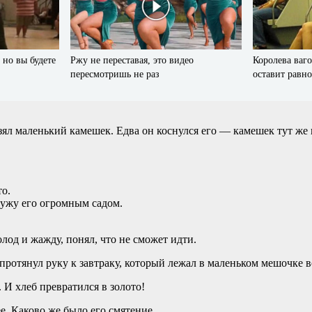
 но вы будете
Ржу не переставая, это видео
Королева ваго
пересмотришь не раз
оставит рав
зял маленький камешек. Едва он коснулся его — камешек тут же 
то.
ружу его огромным садом.
олод и жажду, понял, что не сможет идти.
 протянул руку к завтраку, который лежал в маленьком мешочке в
. И хлеб превратился в золото!
е. Каково же было его смятение,