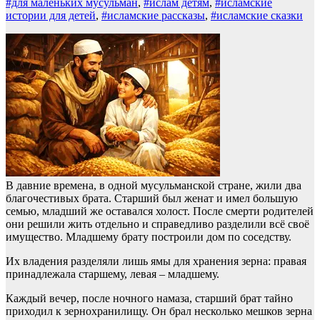
#для маленьких мусульман
,
#ислам детям
,
#исламские
истории для детей
,
#исламские рассказы
,
#исламские сказки
В давние времена, в одной мусульманской стране, жили два
благочестивых брата. Старший был женат и имел большую
семью, младший же оставался холост. После смерти родителей
они решили жить отдельно и справедливо разделили всё своё
имущество. Младшему брату построили дом по соседству.
Их владения разделяли лишь ямы для хранения зерна: правая
принадлежала старшему, левая – младшему.
Каждый вечер, после ночного намаза, старший брат тайно
приходил к зернохранилищу. Он брал несколько мешков зерна