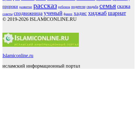
рассказ
семья
сказка
пророки
родители
свадьба
ребенок
развитие
ученый
хиджаб
шариат
хадис
сподвижница
советы
факих
© 2019-2026 ISLAMICONLINE.RU
Islamiconline.ru
исламский информационный портал