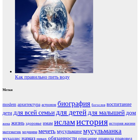
Как правильно пить воду
Метки
биография
воспитание
moslem
архитектура
астроном
богослов
для детей
для всей семьи
для малышей
дом
дети
история
ислам
жизнь
здоровье
имам
история жизни
жена
мусульманка
мечеть
мусульмане
математик
медицина
намаз
обязанности
мухаддис
описание
правовед
никах
правила