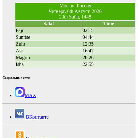
Москва,Россия
Четверг, 6th Август, 2026
23th Safar, 1448
Salat
Time
Fajr
02:15
Sunrise
04:44
Zuhr
12:35
Asr
16:47
Magrib
20:26
Isha
22:55
Социальные сети
MAX
ВКонтакте