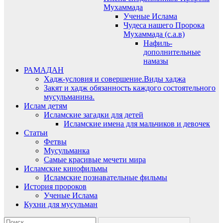
Мухаммада
Ученые Ислама
Чудеса нашего Пророка
Мухаммада (с.а.в)
Нафиль-
дополнительные
намазы
РАМАДАН
Хадж-условия и совершение.Виды хаджа
Закят и хадж обязанность каждого состоятельного
мусульманина.
Ислам детям
Исламские загадки для детей
Исламские имена для мальчиков и девочек
Статьи
Фетвы
Мусульманка
Самые красивые мечети мира
Исламские кинофильмы
Исламские познавательные фильмы
История пророков
Ученые Ислама
Кухни для мусульман