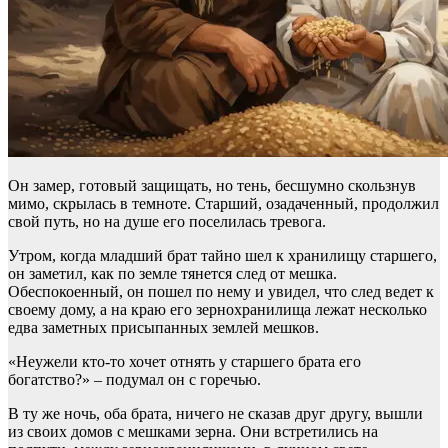
Он замер, готовый защищать, но тень, бесшумно скользнув
мимо, скрылась в темноте. Старший, озадаченный, продолжил
свой путь, но на душе его поселилась тревога.
Утром, когда младший брат тайно шел к хранилищу старшего,
он заметил, как по земле тянется след от мешка.
Обеспокоенный, он пошел по нему и увидел, что след ведет к
своему дому, а на краю его зернохранилища лежат несколько
едва заметных присыпанных землей мешков.
«Неужели кто-то хочет отнять у старшего брата его
богатство?» – подумал он с горечью.
В ту же ночь, оба брата, ничего не сказав друг другу, вышли
из своих домов с мешками зерна. Они встретились на