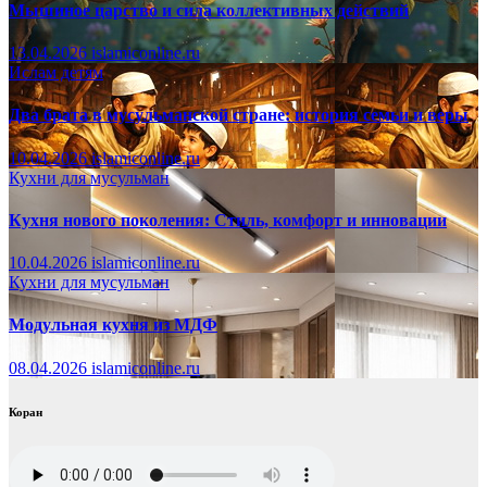
Мышиное царство и сила коллективных действий
13.04.2026
islamiconline.ru
Ислам детям
Два брата в мусульманской стране: история семьи и веры
10.04.2026
islamiconline.ru
Кухни для мусульман
Кухня нового поколения: Стиль, комфорт и инновации
10.04.2026
islamiconline.ru
Кухни для мусульман
Модульная кухня из МДФ
08.04.2026
islamiconline.ru
Коран