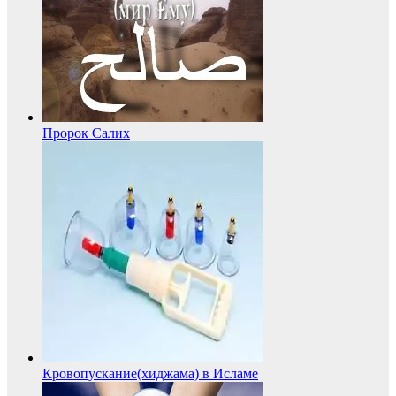
Пророк Салих
Кровопускание(хиджама) в Исламе