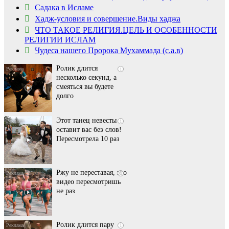
Садака в Исламе
Скрытая камера на
i
Хадж-условия и совершение.Виды хаджа
пляже Крыма: Что
ЧТО ТАКОЕ РЕЛИГИЯ.ЦЕЛЬ И ОСОБЕННОСТИ
люди вытворяют, когда
РЕЛИГИИ ИСЛАМ
их не видят...
Чудеса нашего Пророка Мухаммада (с.а.в)
Ролик длится
i
несколько секунд, а
смеяться вы будете
долго
Этот танец невесты
i
оставит вас без слов!
Пересмотрела 10 раз
Ржу не переставая, это
i
видео пересмотришь
не раз
Ролик длится пару
i