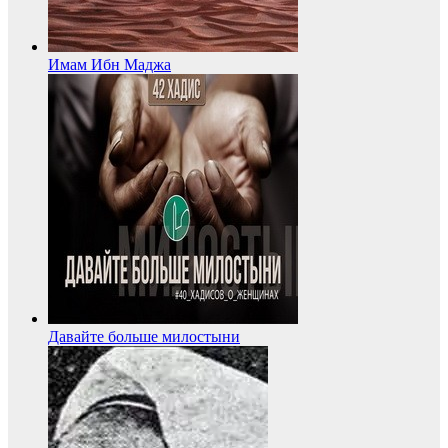
Имам Ибн Маджа
Давайте больше милостыни