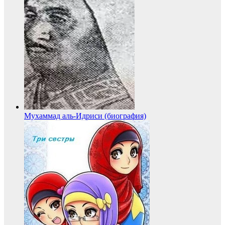
Мухаммад аль-Идриси (биография)