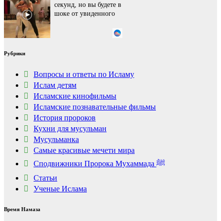
секунд, но вы будете в
шоке от увиденного
Ролик из Омска: вы
i
Рубрики
будете смеяться долго
Вопросы и ответы по Исламу
Ислам детям
Исламские кинофильмы
Королева вагона
i
отожгла! Видео не
Исламские познавательные фильмы
оставит равнодушным
История пророков
Кухни для мусульман
Мусульманка
Самые красивые мечети мира
Сподвижники Пророка Мухаммада ﷺ
Статьи
Ученые Ислама
Время Намаза