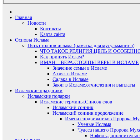
Главная
Новости
Контакты
Карта сайта
Основы Ислама
Пять столпов ислама (памятка для мусульманина)
ЧТО ТАКОЕ РЕЛИГИЯ.ЦЕЛЬ И ОСОБЕНН
Как принять Ислам?
ИМАН – ВЕРА.СТОЛПЫ ВЕРЫ В ИСЛАМЕ
Значение семьи в Исламе
Ахляк в Исламе
Садака в Исламе
Закят в Исламе,отчисления и выплаты
Исламские праздники
Исламские подарки
Исламские термины.Список слов
Исламский сонник
Исламский сонник.продолжение
Имена сподвижников Пророка Му
Ученые Ислама
Чудеса нашего Пророка Муха
Нафиль-дополнительн