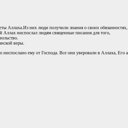
ты Аллаха.Из них люди получили знания о своих обязанностях, 
й Аллах ниспослал людям священные писания для того,
вольство.
анской веры.
 ниспослано ему от Господа. Все они уверовали в Аллаха, Его а