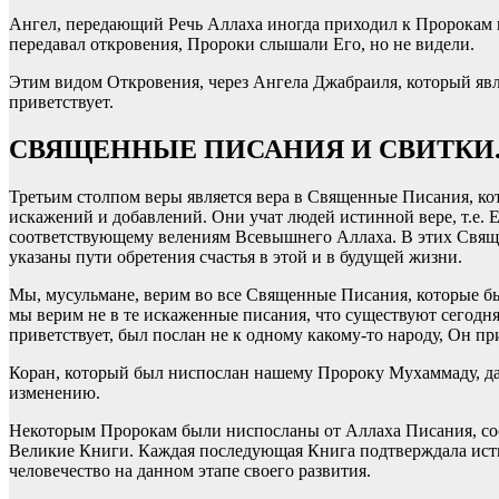
Ангел, передающий Речь Аллаха иногда приходил к Пророкам в 
передавал откровения, Пророки слышали Его, но не видели.
Этим видом Откровения, через Ангела Джабраиля, который яв
приветствует.
СВЯЩЕННЫЕ ПИСАНИЯ И СВИТКИ
Третьим столпом веры является вера в Священные Писания, к
искажений и добавлений. Они учат людей истинной вере, т.е.
соответствующему велениям Всевышнего Аллаха. В этих Свяще
указаны пути обретения счастья в этой и в будущей жизни.
Мы, мусульмане, верим во все Священные Писания, которые 
мы верим не в те искаженные писания, что существуют сегодня
приветствует, был послан не к одному какому-то народу, Он пр
Коран, который был ниспослан нашему Пророку Мухаммаду, да б
изменению.
Некоторым Пророкам были ниспосланы от Аллаха Писания, сос
Великие Книги. Каждая последующая Книга подтверждала ист
человечество на данном этапе своего развития.