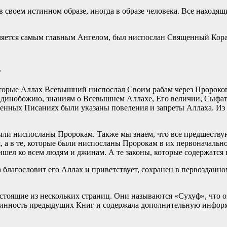
своем истинном образе, иногда в образе человека. Все находящи
ляется самым главным Ангелом, был ниспослан Священный Кора
.
оторые Аллах Всевышний ниспослал Своим рабам через Пророков
 Единобожию, знаниям о Всевышнем Аллахе, Его величии, Сыфат
нных Писаниях были указаны повеления и запреты Аллаха. Из н
были ниспосланы Пророкам. Также мы знаем, что все предшест
, а в те, которые были ниспосланы Пророкам в их первоначальн
ишел ко всем людям и джинам. А те законы, которые содержатся в
лагословит его Аллах и приветствует, сохранен в первозданном
тоящие из нескольких страниц. Они называются «Сухуф», что о
инность предыдущих Книг и содержала дополнительную информа