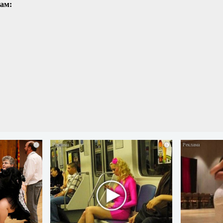
ам:
i
i