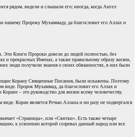
еся рядом, видели и слышали его; иногда, когда Ангел
н нашему Пророку Мухаммаду, да благословит его Аллах и
. Эти Книги Пророки довели до людей полностью, без
ах и прекрасных Именах, а также правильному образу жизни,
их люди получили знания о своих обязанностях, в них были
вующие Корану Священные Писания, были искажены. Поэтому
ом виде. Пророк Мухаммад, да благословит его Аллах и
 Коране – это руководство для жизни всему человечеству.
 виде. Коран является Речью Аллаха и ни разу не подвергался
значает «Страницы», или «Свитки». Есть также четыре
цию, к усвоению которой созревал данный народ или все