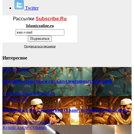
Twitter
Рассылки
Subscribe.Ru
Islamiconline.ru
Подписаться письмом
Интересное
Ислам детям
Мышиное царство и сила коллективных действий
13.04.2026
islamiconline.ru
Ислам детям
Два брата в мусульманской стране: история семьи и веры
10.04.2026
islamiconline.ru
Кухни для мусульман