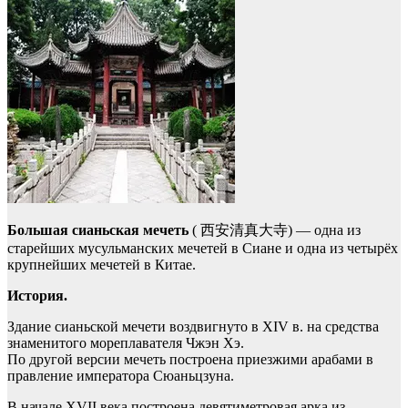
Большая сианьская мечеть
( 西安清真大寺) — одна из
старейших мусульманских мечетей в Сиане и одна из четырёх
крупнейших мечетей в Китае.
История.
Здание сианьской мечети воздвигнуто в XIV в. на средства
знаменитого мореплавателя Чжэн Хэ.
По другой версии мечеть построена приезжими арабами в
правление императора Сюаньцзуна.
В начале XVII века построена девятиметровая арка из