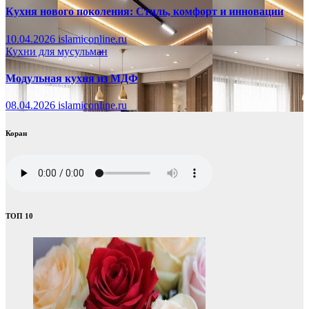
Кухня нового поколения: Стиль, комфорт и инновации
10.04.2026
islamiconline.ru
Кухни для мусульман
Модульная кухня из МДФ
08.04.2026
islamiconline.ru
Коран
ТОП 10