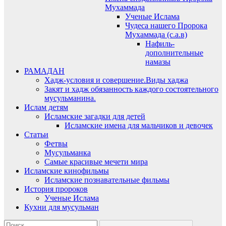
Мухаммада
Ученые Ислама
Чудеса нашего Пророка
Мухаммада (с.а.в)
Нафиль-
дополнительные
намазы
РАМАДАН
Хадж-условия и совершение.Виды хаджа
Закят и хадж обязанность каждого состоятельного
мусульманина.
Ислам детям
Исламские загадки для детей
Исламские имена для мальчиков и девочек
Статьи
Фетвы
Мусульманка
Самые красивые мечети мира
Исламские кинофильмы
Исламские познавательные фильмы
История пророков
Ученые Ислама
Кухни для мусульман