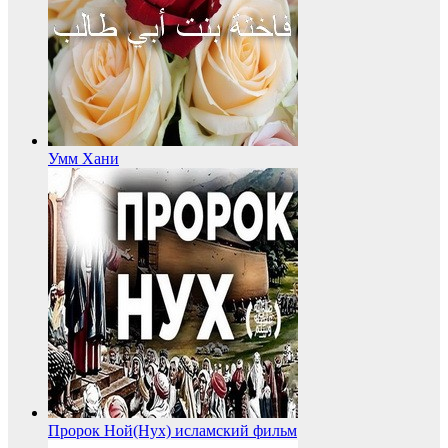
Умм Хани
Пророк Ной(Нух) исламский фильм