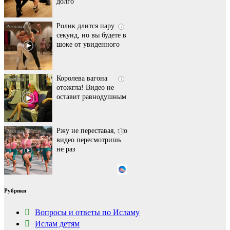
долго
Ролик длится пару
i
секунд, но вы будете в
шоке от увиденного
Королева вагона
i
отожгла! Видео не
оставит равнодушным
Ржу не переставая, это
i
видео пересмотришь
не раз
Этот танец невесты
i
Рубрики
оставит вас без слов!
Пересмотрела 10 раз
Вопросы и ответы по Исламу
Ислам детям