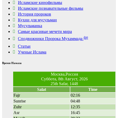
Исламские кинофильмы
Ролик из Омска: вы
i
будете смеяться долго
Исламские познавательные фильмы
История пророков
Кухни для мусульман
Мусульманка
Самые красивые мечети мира
Сподвижники Пророка Мухаммада ﷺ
Статьи
Ученые Ислама
Время Намаза
Москва,Россия
Суббота, 8th Август, 2026
25th Safar, 1448
Salat
Time
Fajr
02:16
Sunrise
04:48
Zuhr
12:35
Asr
16:45