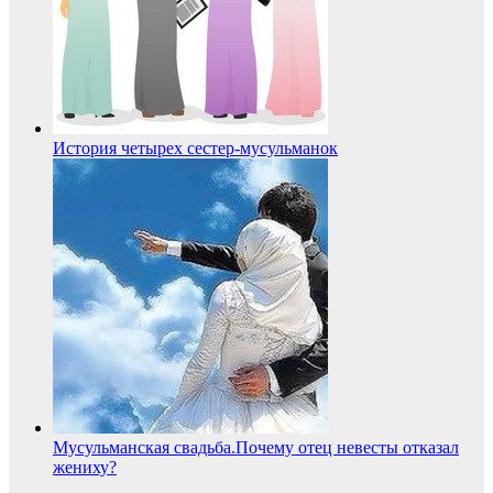
История четырех сестер-мусульманок
Мусульманcкая свадьба.Почему отец невесты отказал
жениху?