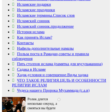
Исламские подарки
Исламские праздники
Исламские термины.Список слов
Исламский сонник
Исламский сонник.продолжение
История ислама
Как принять Ислам?
Контакты
Нафиль-дополнительные намазы
Польза поста в Рамадан,советы и правила
соблюдения
Пять столпов ислама (памятка для мусульманина)
Садака в Исламе
Скрытая камера на
i
Хадж-условия и совершение.Виды хаджа
пляже Крыма: Что
ЧТО ТАКОЕ РЕЛИГИЯ.ЦЕЛЬ И ОСОБЕННОСТИ
люди вытворяют, когда
РЕЛИГИИ ИСЛАМ
их не видят...
Чудеса нашего Пророка Мухаммада (с.а.в)
Ролик длится
i
несколько секунд, а
смеяться вы будете