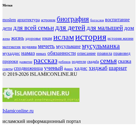
Метки
биография
воспитание
moslem
архитектура
астроном
богослов
для детей
для всей семьи
для малышей
дом
дети
история
ислам
жизнь
здоровье
имам
история жизни
жена
мусульманка
мечеть
мусульмане
математик
медицина
намаз
обязанности
мухаддис
описание
правовед
никах
правила
рассказ
семья
сказка
пророки
родители
свадьба
ребенок
развитие
ученый
хиджаб
шариат
хадис
сподвижница
советы
факих
© 2019-2026 ISLAMICONLINE.RU
Islamiconline.ru
исламский информационный портал