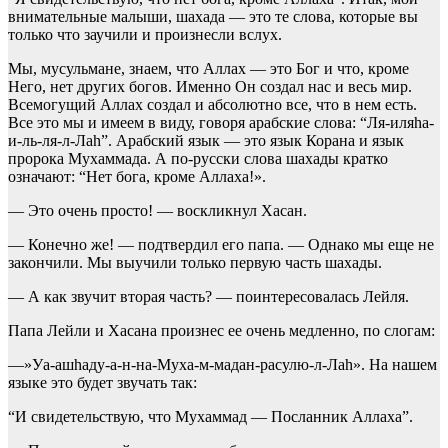
внимательные малыши, шахада — это те слова, которые вы
только что заучили и произнесли вслух.
Мы, мусульмане, знаем, что Аллах — это Бог и что, кроме
Него, нет других богов. Именно Он создал нас и весь мир.
Всемогущий Аллах создал и абсолютно все, что в нем есть.
Все это мы и имеем в виду, говоря арабские слова: “Ля-иляhа-
и-ль-ля-л-Лаh”. Арабский язык — это язык Корана и язык
пророка Мухаммада. А по-русски слова шахады кратко
означают: “Нет бога, кроме Аллаха!».
— Это очень просто! — воскликнул Хасан.
— Конечно же! — подтвердил его папа. — Однако мы еще не
закончили. Мы выучили только первую часть шахады.
— А как звучит вторая часть? — поинтересовалась Лейля.
Папа Лейли и Хасана произнес ее очень медленно, по слогам:
—»Уа-ашhаду-а-н-на-Муха-м-мадан-расулю-л-Лаh». На нашем
языке это будет звучать так:
“И свидетельствую, что Мухаммад — Посланник Аллаха”.