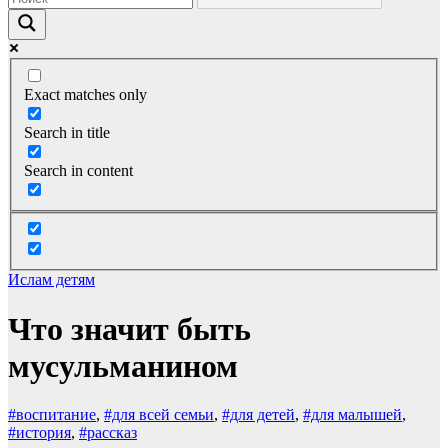
Exact matches only
Search in title
Search in content
Ислам детям
Что значит быть
мусульманином
#воспитание
,
#для всей семьи
,
#для детей
,
#для малышей
,
#история
,
#рассказ