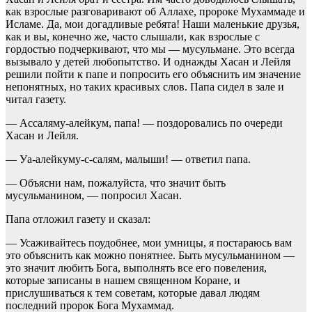
как взрослые разговаривают об Аллахе, пророке Мухаммаде и
Исламе. Да, мои догадливые ребята! Наши маленькие друзья,
как и вы, конечно же, часто слышали, как взрослые с
гордостью подчеркивают, что мы — мусульмане. Это всегда
вызывало у детей любопытство. И однажды Хасан и Лейля
решили пойти к папе и попросить его объяснить им значение
непонятных, но таких красивых слов. Папа сидел в зале и
читал газету.
— Ассаляму-алейкум, папа! — поздоровались по очереди
Хасан и Лейля.
— Уа-алейкуму-с-салям, малыши! — ответил папа.
— Объясни нам, пожалуйста, что значит быть
мусульманином, — попросил Хасан.
Папа отложил газету и сказал:
— Усаживайтесь поудобнее, мои умницы, я постараюсь вам
это объяснить как можно понятнее. Быть мусульманином —
это значит любить Бога, выполнять все его повеления,
которые записаны в нашем священном Коране, и
прислушиваться к тем советам, которые давал людям
последний пророк Бога Мухаммад.