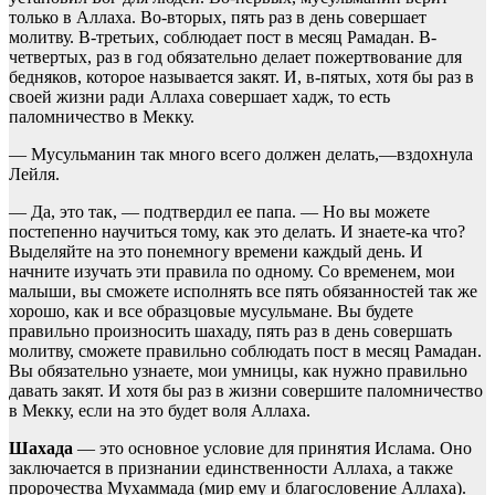
только в Аллаха. Во-вторых, пять раз в день совершает
молитву. В-третьих, соблюдает пост в месяц Рамадан. В-
четвертых, раз в год обязательно делает пожертвование для
бедняков, которое называется закят. И, в-пятых, хотя бы раз в
своей жизни ради Аллаха совершает хадж, то есть
паломничество в Мекку.
— Мусульманин так много всего должен делать,—вздохнула
Лейля.
— Да, это так, — подтвердил ее папа. — Но вы можете
постепенно научиться тому, как это делать. И знаете-ка что?
Выделяйте на это понемногу времени каждый день. И
начните изучать эти правила по одному. Со временем, мои
малыши, вы сможете исполнять все пять обязанностей так же
хорошо, как и все образцовые мусульмане. Вы будете
правильно произносить шахаду, пять раз в день совершать
молитву, сможете правильно соблюдать пост в месяц Рамадан.
Вы обязательно узнаете, мои умницы, как нужно правильно
давать закят. И хотя бы раз в жизни совершите паломничество
в Мекку, если на это будет воля Аллаха.
Шахада
— это основное условие для принятия Ислама. Оно
заключается в признании единственности Аллаха, а также
пророчества Мухаммада (мир ему и благословение Аллаха).