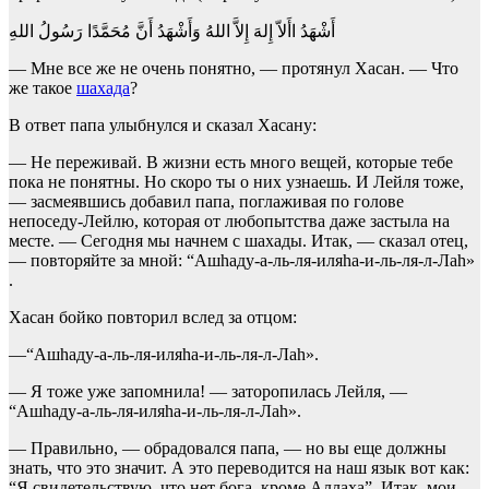
أَشْهَدُ اأَلاّ إِلهَ إِلاَّ اللهُ وَأَشْهَدُ أَنَّ مُحَمَّدًا رَسُولُ اللهِ
— Мне все же не очень понятно, — протянул Хасан. — Что
же такое
шахада
?
В ответ папа улыбнулся и сказал Хасану:
— Не переживай. В жизни есть много вещей, которые тебе
пока не понятны. Но скоро ты о них узнаешь. И Лейля тоже,
— засмеявшись добавил папа, поглаживая по голове
непоседу-Лейлю, которая от любопытства даже застыла на
месте. — Сегодня мы начнем с шахады. Итак, — сказал отец,
— повторяйте за мной: “Ашhаду-а-ль-ля-иляhа-и-ль-ля-л-Лаh»
.
Хасан бойко повторил вслед за отцом:
—“Ашhаду-а-ль-ля-иляhа-и-ль-ля-л-Лаh».
— Я тоже уже запомнила! — заторопилась Лейля, —
“Ашhаду-а-ль-ля-иляhа-и-ль-ля-л-Лаh».
— Правильно, — обрадовался папа, — но вы еще должны
знать, что это значит. А это переводится на наш язык вот как:
“Я свидетельствую, что нет бога, кроме Аллаха”. Итак, мои