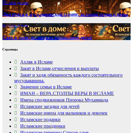
Ислам детям
Два брата в мусульманской стране: история семьи и веры
Ислам детям
Свет в доме: исламское воспитание детей
Страницы
Ахляк в Исламе
Закят в Исламе,отчисления и выплаты
Закят и хадж обязанность каждого состоятельного
мусульманина.
Значение семьи в Исламе
ИМАН – ВЕРА.СТОЛПЫ ВЕРЫ В ИСЛАМЕ
Имена сподвижников Пророка Мухаммада
Исламские загадки для детей
Исламские имена для мальчиков и девочек
Исламские подарки
Исламские праздники
Исламские термины.Список слов