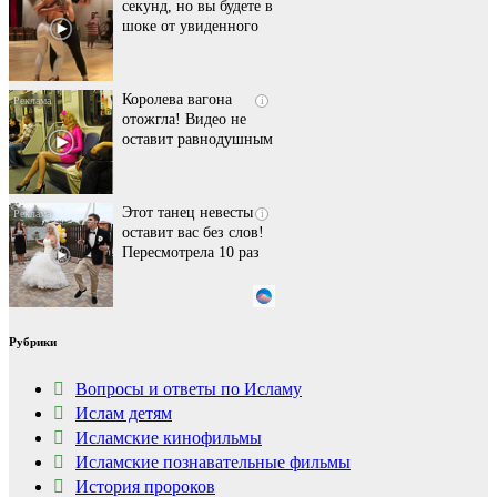
секунд, но вы будете в
шоке от увиденного
Королева вагона
i
отожгла! Видео не
оставит равнодушным
Этот танец невесты
i
оставит вас без слов!
Пересмотрела 10 раз
Ржу не переставая, это
i
Рубрики
видео пересмотришь
не раз
Вопросы и ответы по Исламу
Ислам детям
Исламские кинофильмы
Ролик из Омска: вы
i
будете смеяться долго
Исламские познавательные фильмы
История пророков