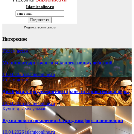
Islamiconline.ru
Подписаться письмом
Интересное
Ислам детям
Мышиное царство и сила коллективных действий
13.04.2026
islamiconline.ru
Ислам детям
Два брата в мусульманской стране: история семьи и веры
10.04.2026
islamiconline.ru
Кухни для мусульман
Кухня нового поколения: Стиль, комфорт и инновации
10.04.2026
islamiconline.ru