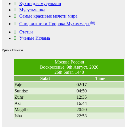
Кухни для мусульман
Мусульманка
Самые красивые мечети мира
Сподвижники Пророка Мухаммада ﷺ
Статьи
Ученые Ислама
Время Намаза
Москва,Россия
Воскресенье, 9th Август, 2026
26th Safar, 1448
Salat
Time
Fajr
02:17
Sunrise
04:50
Zuhr
12:35
Asr
16:44
Magrib
20:20
Isha
22:53