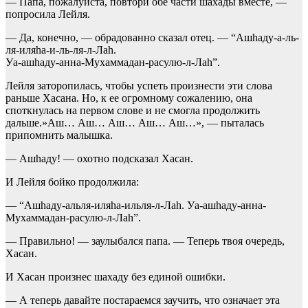
— Папа, пожалуйста, повтори обе части шахады вместе, —
попросила Лейля.
— Да, конечно, — обрадованно сказал отец. — “Ашhаду-а-ль-
ля-иляhа-и-ль-ля-л-Лаh.
Уа-ашhаду-анна-Мухаммадан-расулю-л-Лаh”.
Лейля заторопилась, чтобы успеть произнести эти слова
раньше Хасана. Но, к ее огромному сожалению, она
споткнулась на первом слове и не смогла продолжить
дальше.»Аш… Аш… Аш… Аш… Аш…», — пыталась
припомнить малышка.
— Ашhаду! — охотно подсказал Хасан.
И Лейля бойко продолжила:
— “Ашhаду-альля-иляhа-ильля-л-Лаh. Уа-ашhаду-анна-
Мухаммадан-расулю-л-Лаh”.
— Правильно! — заулыбался папа. — Теперь твоя очередь,
Хасан.
И Хасан произнес шахаду без единой ошибки.
— А теперь давайте постараемся заучить, что означает эта