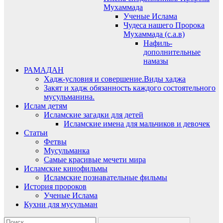
Мухаммада
Ученые Ислама
Чудеса нашего Пророка
Мухаммада (с.а.в)
Нафиль-
дополнительные
намазы
РАМАДАН
Хадж-условия и совершение.Виды хаджа
Закят и хадж обязанность каждого состоятельного
мусульманина.
Ислам детям
Исламские загадки для детей
Исламские имена для мальчиков и девочек
Статьи
Фетвы
Мусульманка
Самые красивые мечети мира
Исламские кинофильмы
Исламские познавательные фильмы
История пророков
Ученые Ислама
Кухни для мусульман