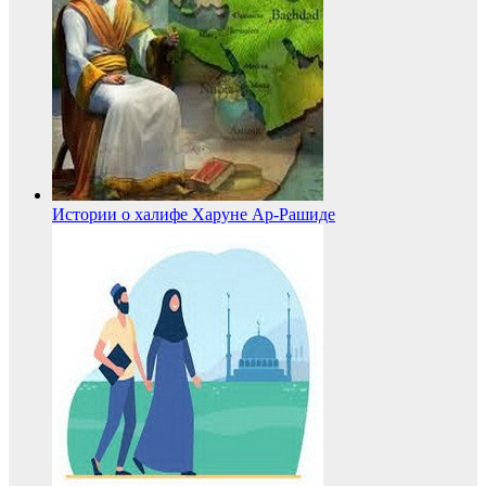
Истории о халифе Харуне Ар-Рашиде