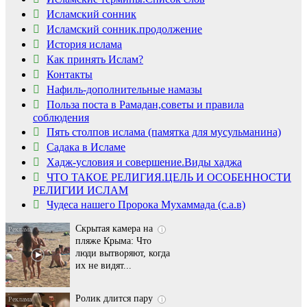
Исламский сонник
Исламский сонник.продолжение
История ислама
Как принять Ислам?
Контакты
Нафиль-дополнительные намазы
Польза поста в Рамадан,советы и правила
соблюдения
Пять столпов ислама (памятка для мусульманина)
Садака в Исламе
Ролик длится
i
Хадж-условия и совершение.Виды хаджа
несколько секунд, а
ЧТО ТАКОЕ РЕЛИГИЯ.ЦЕЛЬ И ОСОБЕННОСТИ
смеяться вы будете
РЕЛИГИИ ИСЛАМ
долго
Чудеса нашего Пророка Мухаммада (с.а.в)
Скрытая камера на
i
пляже Крыма: Что
люди вытворяют, когда
их не видят...
Ролик длится пару
i