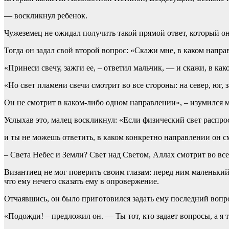
— воскликнул ребенок.
Чужеземец не ожидал получить такой прямой ответ, который он
Тогда он задал свой второй вопрос: «Скажи мне, в каком напр
«Принеси свечу, зажги ее, – ответил мальчик, — и скажи, в как
«Но свет пламени свечи смотрит во все стороны: на север, юг, 
Он не смотрит в каком-либо одном направлении», – изумился 
Услыхав это, малец воскликнул: «Если физический свет распрос
и ты не можешь ответить, в каком конкретно направлении он с
– Света Небес и Земли? Свет над Светом, Аллах смотрит во все
Византиец не мог поверить своим глазам: перед ним маленький
что ему нечего сказать ему в опровержение.
Отчаявшись, он было приготовился задать ему последний вопро
«Подожди! – предложил он. — Ты тот, кто задает вопросы, а я то