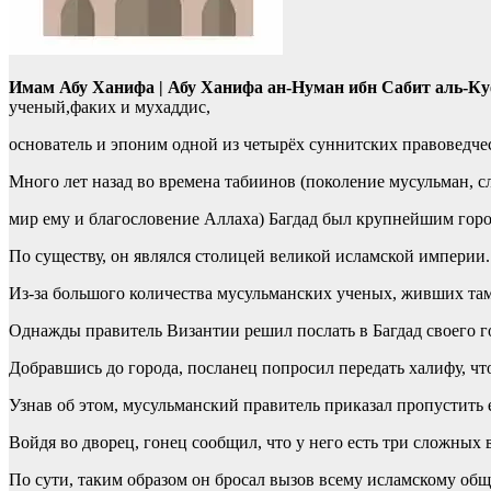
Имам Абу Ханифа | Абу Ханифа ан-Нуман ибн Сабит аль-К
ученый,факих и мухаддис,
основатель и эпоним одной из четырёх суннитских правоведче
Много лет назад во времена табиинов (поколение мусульман, 
мир ему и благословение Аллаха) Багдад был крупнейшим гор
По существу, он являлся столицей великой исламской империи.
Из-за большого количества мусульманских ученых, живших там
Однажды правитель Византии решил послать в Багдад своего го
Добравшись до города, посланец попросил передать халифу, что
Узнав об этом, мусульманский правитель приказал пропустить 
Войдя во дворец, гонец сообщил, что у него есть три сложных 
По сути, таким образом он бросал вызов всему исламскому общ