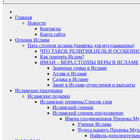
Главная
Новости
Контакты
Карта сайта
Основы Ислама
Пять столпов ислама (памятка для мусульманина)
ЧТО ТАКОЕ РЕЛИГИЯ.ЦЕЛЬ И ОСОБЕНН
Как принять Ислам?
ИМАН – ВЕРА.СТОЛПЫ ВЕРЫ В ИСЛАМЕ
Значение семьи в Исламе
Ахляк в Исламе
Садака в Исламе
Закят в Исламе,отчисления и выплаты
Исламские праздники
Исламские подарки
Исламские термины.Список слов
Исламский сонник
Исламский сонник.продолжение
Имена сподвижников Пророка Му
Ученые Ислама
Чудеса нашего Пророка Муха
Нафиль-дополнительн