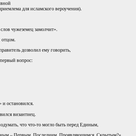
лвной
приемлема для исламского вероучения).
 слов чужеземец замолчит».
 отцом.
правитель дозволил ему говорить,
 первый вопрос:
» и остановился.
ивился византиец.
одумать, что что-то могло быть перед Единым,
ечным – Первым, Последним, Проявляющимся, Скрытым?»