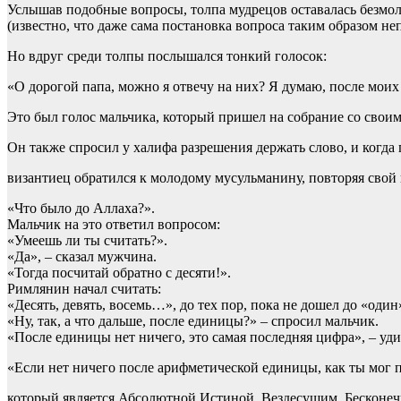
Услышав подобные вопросы, толпа мудрецов оставалась безмо
(известно, что даже сама постановка вопроса таким образом не
Но вдруг среди толпы послышался тонкий голосок:
«О дорогой папа, можно я отвечу на них? Я думаю, после моих
Это был голос мальчика, который пришел на собрание со своим
Он также спросил у халифа разрешения держать слово, и когда 
византиец обратился к молодому мусульманину, повторяя свой
«Что было до Аллаха?».
Мальчик на это ответил вопросом:
«Умеешь ли ты считать?».
«Да», – сказал мужчина.
«Тогда посчитай обратно с десяти!».
Римлянин начал считать:
«Десять, девять, восемь…», до тех пор, пока не дошел до «один
«Ну, так, а что дальше, после единицы?» – спросил мальчик.
«После единицы нет ничего, это самая последняя цифра», – уд
«Если нет ничего после арифметической единицы, как ты мог п
который является Абсолютной Истиной, Вездесущим, Бескон