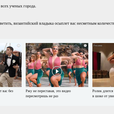
 всех ученых города.
тветить, византийский владыка осыплет вас несметным количеств
i
i
т вас без
Ржу не переставая, это видео
Ролик длится 
пересмотришь не раз
в шоке от ув