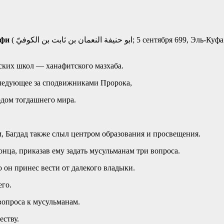
уфи
( ابو حنيفة النعمان بن ثابت بن الكوفيّ‎; 5 сентября 699, Эль-Куфа — 18 июня 767, Багдад) — исламский богослов, великий
ских школ — ханафитского мазхаба.
следующее за сподвижниками Пророка,
одом тогдашнего мира.
, Багдад также слыл центром образования и просвещения.
нца, приказав ему задать мусульманам три вопроса.
 он принес вести от далекого владыки.
его.
вопроса к мусульманам.
еству.