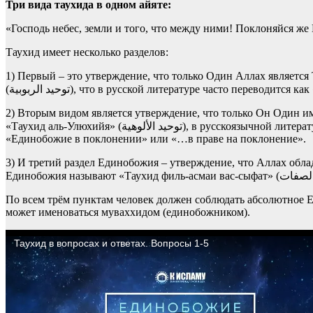
Три вида таухида в одном айяте:
«Господь небес, земли и того, что между ними! Поклоняйся же 
Таухид имеет несколько разделов:
1) Первый – это утверждение, что только Один Аллах является
(توحيد الربوبية), что в русской литературе часто переводи
2) Вторым видом является утверждение, что только Он Один им
«Таухид аль-Улюхийя» (توحيد الألوهية), в русскоязычной литературе в большинстве случаев это переводится как «Единобожие в Божественности», но более правильным будет переводить как
«Единобожие в поклонении» или «…в праве на поклонение».
3) И третий раздел Единобожия – утверждение, что Аллах обла
По всем трём пунктам человек должен соблюдать абсолютное Ед
может именоваться муваххидом (единобожником).