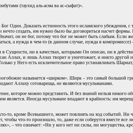
бутами (таухид аль-асма ва ас-сыфат)».
Бог Один. Доказать истинность этого исламского убеждения, с т
и нечто создать, им нужно было бы договориться насчет формы. Е
Значит, он не бог, потому что бог не может быть слабым. Если же
ться, а нужда в чем-то (в данном случае, нужда в компромиссе) 
ни в Сущности, ни в качествах, которыми Он описан, ни в дейст
сан Аллах, и лишь Аллах творит и уничтожает, и никто другой н
лько у Него есть исключительное право устанавливать Шариат, т
огобожие называется «ширком». Ширк – это самый большой грех,
ридают Аллаху сотоварища, не являются мусульманами.
ие, которое можно представить. И без знаний нельзя никого обв
 им является. Иногда мусульмане впадают в крайность: им мерещ
 кто-то, кроме Всевышнего, может повлиять на ход событий. Ни 
ет, чтобы что-то произошло, то, даже если соберутся вместе все
лях», – что означает: «Ни у кого нет ни силы, ни могущества, кр