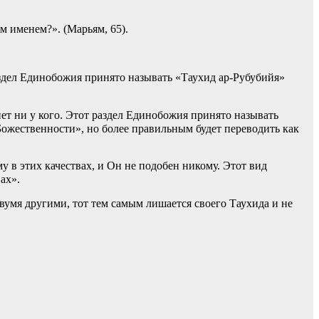
м именем?». (Марьям, 65).
аздел Единобожия принято называть «Таухид ар-Рубубийя»
нет ни у кого. Этот раздел Единобожия принято называть
 в этих качествах, и Он не подобен никому. Этот вид
качествах».
вумя другими, тот тем самым лишается своего Таухида и не