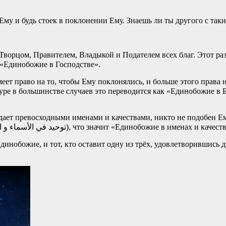
Ему и будь стоек в поклонении Ему. Знаешь ли ты другого с таки
 Творцом, Правителем, Владыкой и Подателем всех благ. Этот р
тся как «Единобожие в Господстве».
еет право на то, чтобы Ему поклонялись, и больше этого права 
дает превосходными именами и качествами, никто не подобен Ему
Единобожия называют «Таухид филь-асмаи вас-сыфат» (توحيد في الأسماء و الصفات), что значит «Единобожие в именах и 
инобожие, и тот, кто оставит одну из трёх, удовлетворившись д