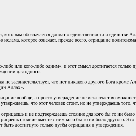
рмин, которым обозначается догмат о единственности и единстве Ал
 ислама, которое означает, прежде всего, отрицание политеизм
то-либо или кого-либо одним», и этот смысл достигается только
рждении для одного.
а не засвидетельствует, что нет никакого другого Бога кроме А
дин Аллах».
трицание вообще, а просто утверждение не исключает возможнос
 утверждаешь, что этот человек стоит, но не утверждаешь того, ч
ю отрицаешь и не подтверждаешь стояние для кого бы то ни было
отрицаешь стояние вместе с ним кого бы то ни было другого. Это
т быть достигнуто только путём отрицания и утверждения.