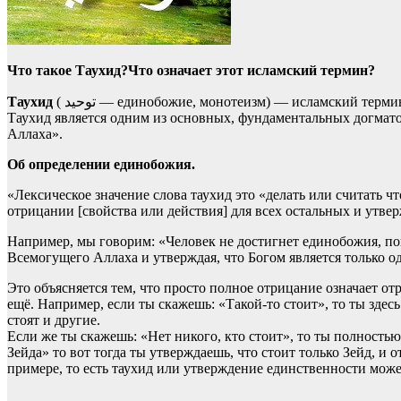
Что такое Таухид?Что означает этот исламский термин?
Таухид
( توحيد‎ — единобожие, монотеизм‎) — исламский те
Таухид является одним из основных, фундаментальных догматов
Аллаха».
Об определении единобожия.
«Лексическое значение слова таухид это «делать или считать ч
отрицании [свойства или действия] для всех остальных и утве
Например, мы говорим: «Человек не достигнет единобожия, пок
Всемогущего Аллаха и утверждая, что Богом является только о
Это объясняется тем, что просто полное отрицание означает о
ещё. Например, если ты скажешь: «Такой-то стоит», то ты здесь
стоят и другие.
Если же ты скажешь: «Нет никого, кто стоит», то ты полность
Зейда» то вот тогда ты утверждаешь, что стоит только Зейд, и 
примере, то есть таухид или утверждение единственности може