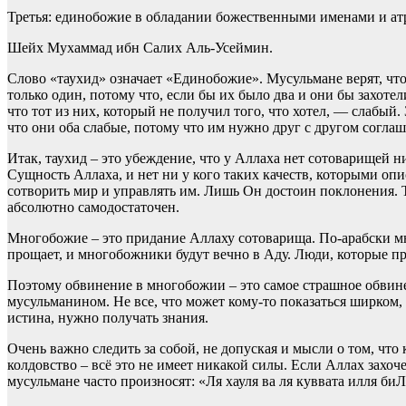
Третья: единобожие в обладании божественными именами и атри
Шейх Мухаммад ибн Салих Аль-Усеймин.
Слово «таухид» означает «Единобожие». Мусульмане верят, что 
только один, потому что, если бы их было два и они бы захотел
что тот из них, который не получил того, что хотел, — слабый. 
что они оба слабые, потому что им нужно друг с другом соглаша
Итак, таухид – это убеждение, что у Аллаха нет сотоварищей 
Сущность Аллаха, и нет ни у кого таких качеств, которыми опи
сотворить мир и управлять им. Лишь Он достоин поклонения. То
абсолютно самодостаточен.
Многобожие – это придание Аллаху сотоварища. По-арабски мн
прощает, и многобожники будут вечно в Аду. Люди, которые п
Поэтому обвинение в многобожии – это самое страшное обвинен
мусульманином. Не все, что может кому-то показаться ширком,
истина, нужно получать знания.
Очень важно следить за собой, не допуская и мысли о том, что
колдовство – всё это не имеет никакой силы. Если Аллах захоч
мусульмане часто произносят: «Ля хауля ва ля куввата илля биЛ