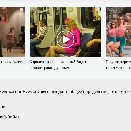
i
i
 но вы будете
Королева вагона отожгла! Видео не
Ржу не перест
оставит равнодушным
пересмотришь
еликого и Всемогущего, входят в общее определение, это «утве
три:
рубубийа);