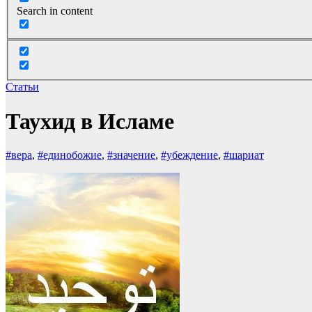
Search in content
Статьи
Таухид в Исламе
#вера
,
#единобожие
,
#значение
,
#убеждение
,
#шариат