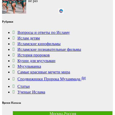
не раз
Королева вагона
i
Рубрики
отожгла! Видео не
оставит равнодушным
Вопросы и ответы по Исламу
Ислам детям
Исламские кинофильмы
Ролик из Омска: вы
i
будете смеяться долго
Исламские познавательные фильмы
История пророков
Кухни для мусульман
Мусульманка
Самые красивые мечети мира
Сподвижники Пророка Мухаммада ﷺ
Статьи
Ученые Ислама
Время Намаза
Москва,Россия