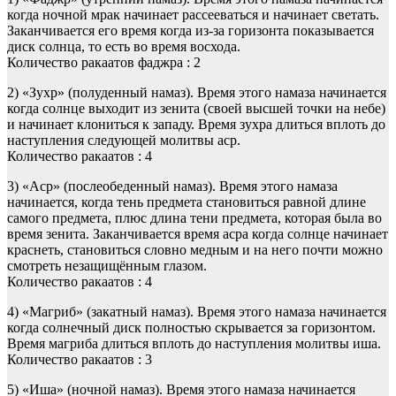
когда ночной мрак начинает рассееваться и начинает светать.
Заканчивается его время когда из-за горизонта показывается
диск солнца, то есть во время восхода.
Количество ракаатов фаджра : 2
2) «Зухр» (полуденный намаз). Время этого намаза начинается
когда солнце выходит из зенита (своей высшей точки на небе)
и начинает клониться к западу. Время зухра длиться вплоть до
наступления следующей молитвы аср.
Количество ракаатов : 4
3) «Аср» (послеобеденный намаз). Время этого намаза
начинается, когда тень предмета становиться равной длине
самого предмета, плюс длина тени предмета, которая была во
время зенита. Заканчивается время асра когда солнце начинает
краснеть, становиться словно медным и на него почти можно
смотреть незащищённым глазом.
Количество ракаатов : 4
4) «Магриб» (закатный намаз). Время этого намаза начинается
когда солнечный диск полностью скрывается за горизонтом.
Время магриба длиться вплоть до наступления молитвы иша.
Количество ракаатов : 3
5) «Иша» (ночной намаз). Время этого намаза начинается