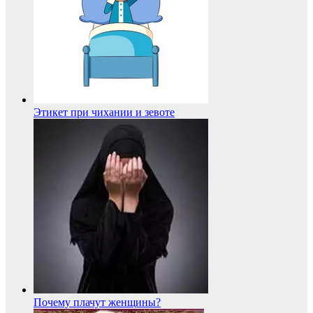
Этикет при чихании и зевоте
Почему плачут женщины?