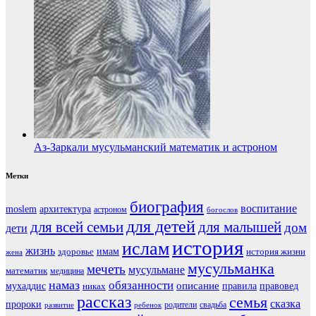
Аз-Заркали мусульманский математик и астроном
Метки
биография
воспитание
moslem
архитектура
астроном
богослов
для детей
для всей семьи
для малышей
дом
дети
история
ислам
жизнь
здоровье
имам
история жизни
жена
мусульманка
мечеть
мусульмане
математик
медицина
намаз
обязанности
мухаддис
описание
правовед
никах
правила
рассказ
семья
сказка
пророки
родители
свадьба
ребенок
развитие