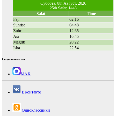
Суббота, 8th Август, 2026
25th Safar, 1448
Salat
Time
Fajr
02:16
Sunrise
04:48
Zuhr
12:35
Asr
16:45
Magrib
20:22
Isha
22:54
Социальные сети
MAX
ВКонтакте
Одноклассники