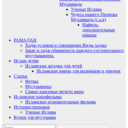
Мухаммада
Ученые Ислама
Чудеса нашего Пророка
Мухаммада (с.а.в)
Нафиль-
дополнительные
намазы
РАМАДАН
Хадж-условия и совершение.Виды хаджа
Закят и хадж обязанность каждого состоятельного
мусульманина.
Ислам детям
Исламские загадки для детей
Исламские имена для мальчиков и девочек
Статьи
Фетвы
Мусульманка
Самые красивые мечети мира
Исламские кинофильмы
Исламские познавательные фильмы
История пророков
Ученые Ислама
Кухни для мусульман