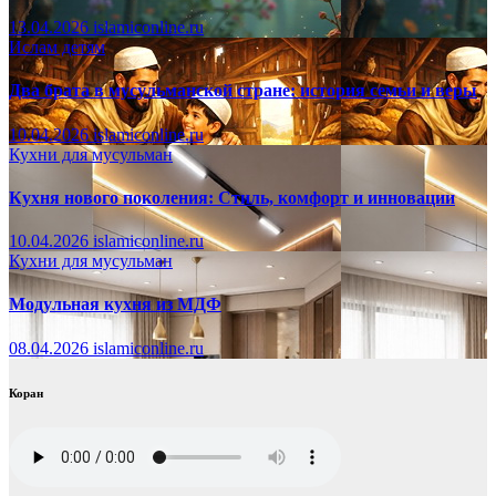
13.04.2026
islamiconline.ru
Ислам детям
Два брата в мусульманской стране: история семьи и веры
10.04.2026
islamiconline.ru
Кухни для мусульман
Кухня нового поколения: Стиль, комфорт и инновации
10.04.2026
islamiconline.ru
Кухни для мусульман
Модульная кухня из МДФ
08.04.2026
islamiconline.ru
Коран