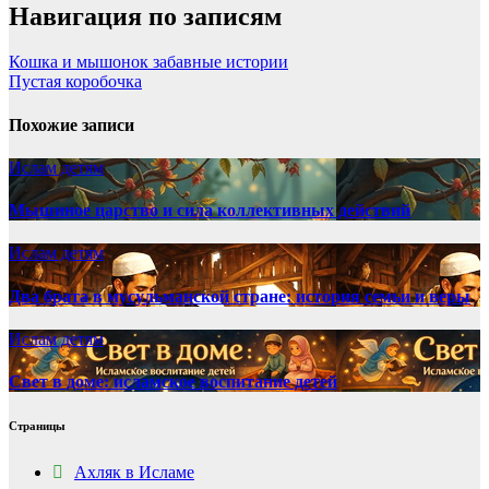
Навигация по записям
Кошка и мышонок забавные истории
Пустая коробочка
Похожие записи
Ислам детям
Мышиное царство и сила коллективных действий
Ислам детям
Два брата в мусульманской стране: история семьи и веры
Ислам детям
Свет в доме: исламское воспитание детей
Страницы
Ахляк в Исламе