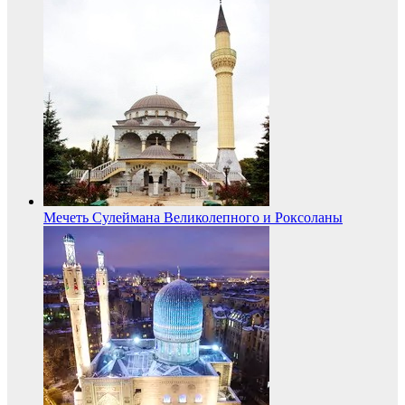
Мечеть Сулеймана Великолепного и Роксоланы