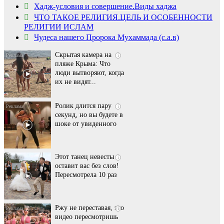
Ролик длится
i
Хадж-условия и совершение.Виды хаджа
несколько секунд, а
ЧТО ТАКОЕ РЕЛИГИЯ.ЦЕЛЬ И ОСОБЕННОСТИ
смеяться вы будете
РЕЛИГИИ ИСЛАМ
долго
Чудеса нашего Пророка Мухаммада (с.а.в)
Скрытая камера на
i
пляже Крыма: Что
люди вытворяют, когда
их не видят...
Ролик длится пару
i
секунд, но вы будете в
шоке от увиденного
Этот танец невесты
i
оставит вас без слов!
Пересмотрела 10 раз
Ржу не переставая, это
i
видео пересмотришь