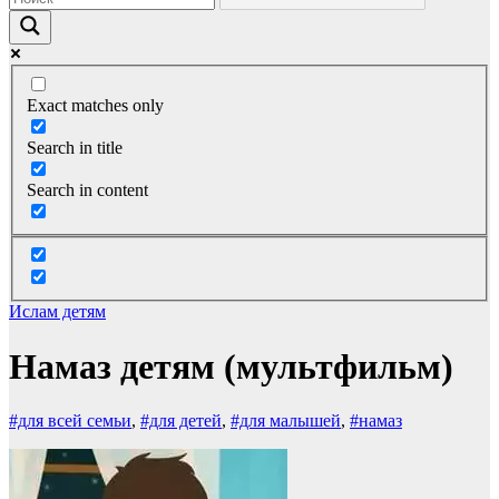
Exact matches only
Search in title
Search in content
Ислам детям
Намаз детям (мультфильм)
#для всей семьи
,
#для детей
,
#для малышей
,
#намаз