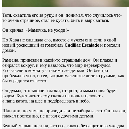
Тетя, схватила его за руку, а он, понимая, что случилось что-
то очень страшное, стал ее кусать, бить и вырываться.
Он кричал: «Мамочка, не уходи!»
Но Хава не слышала его, вместе с мужем они сели в свой
новый,роскошный автомобиль
Cadillac Escalade
и поехали
домой.
Рамзана, привезли в какой-то страшный дом. Он плакал и
озирался вокруг, и ему казалось, что мир перевернулся.
Его завели в комнату с такими же детьми. Он быстро
пробежал в угол, и сев, закрыв маленькое личико руками, как
бы оградился от всего.
Он думал, что закроет глазки, откроет, и мама снова будет
рядом. Будет читать ему сказки на ночь и целовать,
а папа катать на шее и подбрасывать в небо.
Шли дни, но мама не приходила и не забирала его. Он плакал,
плакал постоянно, не играл с другими детьми.
Бедный малыш не знал, что его, такого беззащитного уже два