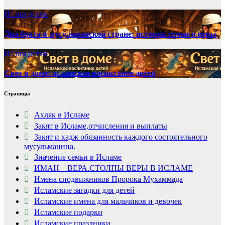
Ислам детям
Два брата в мусульманской стране: история семьи и веры
Ислам детям
Свет в доме: исламское воспитание детей
Страницы
Ахляк в Исламе
Закят в Исламе,отчисления и выплаты
Закят и хадж обязанность каждого состоятельного
мусульманина.
Значение семьи в Исламе
ИМАН – ВЕРА.СТОЛПЫ ВЕРЫ В ИСЛАМЕ
Имена сподвижников Пророка Мухаммада
Исламские загадки для детей
Исламские имена для мальчиков и девочек
Исламские подарки
Исламские праздники