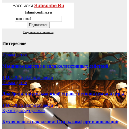
Рассылки
Subscribe.Ru
Islamiconline.ru
Подписаться письмом
Интересное
Ислам детям
Мышиное царство и сила коллективных действий
13.04.2026
islamiconline.ru
Ислам детям
Два брата в мусульманской стране: история семьи и веры
10.04.2026
islamiconline.ru
Кухни для мусульман
Кухня нового поколения: Стиль, комфорт и инновации