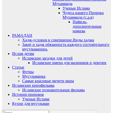
Мухаммада
Ученые Ислама
Чудеса нашего Пророка
Мухаммада (с.а.в)
Нафиль-
дополнительные
намазы
РАМАДАН
Хадж-условия и совершение.Виды хаджа
Закят и хадж обязанность каждого состоятельного
мусульманина.
Ислам детям
Исламские загадки для детей
Исламские имена для мальчиков и девочек
Статьи
Фетвы
Мусульманка
Самые красивые мечети мира
Исламские кинофильмы
Исламские познавательные фильмы
История пророков
Ученые Ислама
Кухни для мусульман