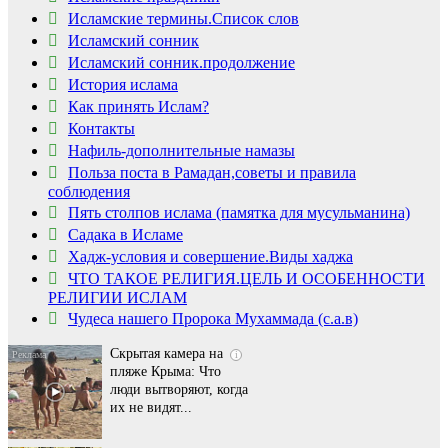
Исламские термины.Список слов
Исламский сонник
Исламский сонник.продолжение
История ислама
Как принять Ислам?
Контакты
Нафиль-дополнительные намазы
Польза поста в Рамадан,советы и правила
соблюдения
Пять столпов ислама (памятка для мусульманина)
Садака в Исламе
Ролик длится
i
Хадж-условия и совершение.Виды хаджа
несколько секунд, а
ЧТО ТАКОЕ РЕЛИГИЯ.ЦЕЛЬ И ОСОБЕННОСТИ
смеяться вы будете
РЕЛИГИИ ИСЛАМ
долго
Чудеса нашего Пророка Мухаммада (с.а.в)
Скрытая камера на
i
пляже Крыма: Что
люди вытворяют, когда
их не видят...