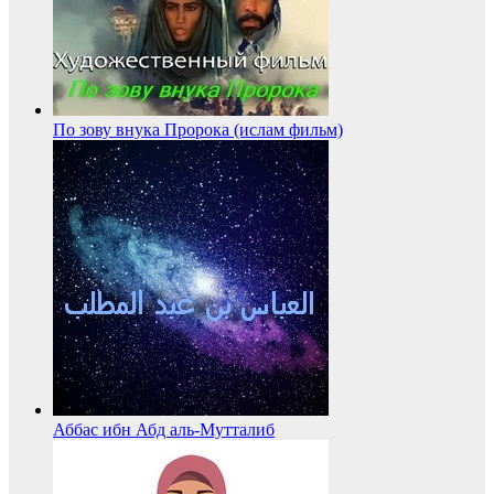
По зову внука Пророка (ислам фильм)
Аббас ибн Абд аль-Мутталиб