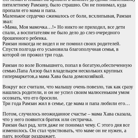
пятилетнему Рамзану, было страшно. Он не понимал, куда
пропали его мама и папа.
Маленькое сердечко сжималось от боли, всхлипывая, Рамзан
звал:
«Мама, Моя мамочка…!» Но никто не приходил, все дети
спали, а воспитателям не было дело до слез очередного
брошенного ребенка.
Рамзан никогда не видел и не помнил своих родителей.
Спустя полгода его усыновила благополучная семья, в
которой он прожил три года.
Рамзан по воле Всевышнего, попал в богатую,обеспеченную
семью.Папа Анзор был владельцем нескольких крупных
гипермаркетов,а мама Хава была домохозяйкой.
Вокруг все считали, что малышу очень повезло, так как сразу
нашлись родители, и он не успел своим малюсеньким умом
осознать, что его бросили.
Три года Рамзан жил в семье, где мама и папа любили его…
Потом, случилось неожиданное счастье – мама Хава сказала,
что у него появится братик или сестричка.
Рамзан был рад, хотя даже не понимал чему. С этого дня все
изменилось. Он стал чувствовать, что маме он не нужен, а
папу, вообще раздражает.