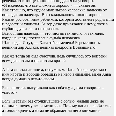
ребенка. И в конце концов он поддался на уговоры.
«Я надеюсь, что все сложится хорошо,» — сказал он.
Как страшно, что судьба маленького человечка зависела от
оправдания надежды. Все складывалось вполне хорошо.
Рамзан рос обычным ребенком, который доставляет родителям
и радости и хлопоты. Анзор даже привязался к нему, хотя в
глубине души так и не признал.
Всего лишь надежда — это иногда так много, и так мало,
когда на карту поставлена судьба человечка.
Шли годы. И тут, — Хава забеременела! Беременность-
великий дар Аллаха, великая щедрость Всевышнего!
Как же тогда он был счастлив, ведь случилось это вопреки
всем диагнозам и прогнозам врачей.
А Рамзан стал лишним, ненужным. Папа Анзор перестал с
ним играть и вообще обращать на него внимание, мама Хава
всегда думала о чем-то своем.
Его кормили, выгуливали как собачку, а дома говорили –
«место!»
Боль. Первый раз столкнувшись с болью, малыш даже не
понимал, почему все изменилось. Почему папа не любит его,
а только кричит, а мама не обращает на него внимание.