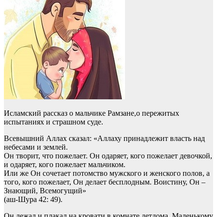
Исламский рассказ о мальчике Рамзане,о пережитых
испытаниях и страшном суде.
Всевышний Аллах сказал: «Аллаху принадлежит власть над
небесами и землей.
Он творит, что пожелает. Он одаряет, кого пожелает девочкой,
и одаряет, кого пожелает мальчиком.
Или же Он сочетает потомство мужского и женского полов, а
того, кого пожелает, Он делает бесплодным. Воистину, Он –
Знающий, Всемогущий»
(аш-Шу­ра 42: 49).
Он лежал и плакал на кровати в комнате детдома. Маленькому