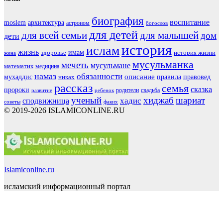
биография
воспитание
moslem
архитектура
астроном
богослов
для детей
для всей семьи
для малышей
дом
дети
история
ислам
жизнь
здоровье
имам
история жизни
жена
мусульманка
мечеть
мусульмане
математик
медицина
намаз
обязанности
мухаддис
описание
правовед
никах
правила
рассказ
семья
сказка
пророки
родители
свадьба
ребенок
развитие
ученый
хиджаб
шариат
хадис
сподвижница
советы
факих
© 2019-2026 ISLAMICONLINE.RU
Islamiconline.ru
исламский информационный портал