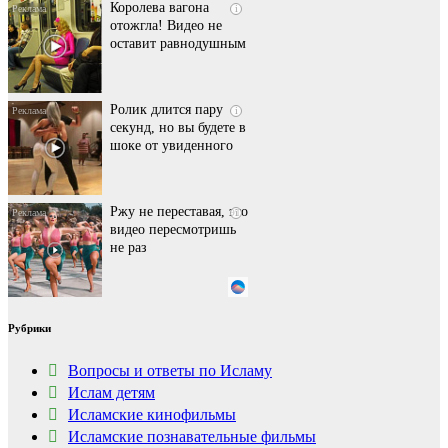
Королева вагона
i
отожгла! Видео не
оставит равнодушным
Ролик длится пару
i
секунд, но вы будете в
шоке от увиденного
Ржу не переставая, это
i
видео пересмотришь
не раз
Этот танец невесты
i
Рубрики
оставит вас без слов!
Пересмотрела 10 раз
Вопросы и ответы по Исламу
Ислам детям
Исламские кинофильмы
Ролик из Омска: вы
i
будете смеяться долго
Исламские познавательные фильмы