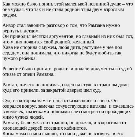
Как можно было понять этой маленькой невинной душе – что
она чужая, что так и не стала родной этим двум взрослым
людям.
Анзор стал заводить разговор о том, что Рамзана нужно
вернуть в детдом.
Он приводил десятки аргументов, но главный из них был тот,
что у них появится свой,родной, желанный.
Хава не спорила с мужем, любя дитя, растущее у нее под
сердцем, она понимала, что никогда не будет любить так
чужого ребенка.
Решение было принято, родители подали документы в суд об
отказе от опеки Рамзана.
Рамзан, ничего не понимая, сидел на стуле в странном доме,
куда его привели, за закрытой дверью шел суд.
Суд, на котором мама и папа отказывались от него. Он
озирался вокруг, замечал сочувствующие взгляды, и сжавшись
в комочек, глазенками полными слез смотрел на проходящих
мимо чужих людей.
Рамзану было ужасно страшно, он дрожал, и вздрагивал от
хлопающей дверей соседних кабинетов.
Когда мама и папа вышли, то папа даже не взглянул в его