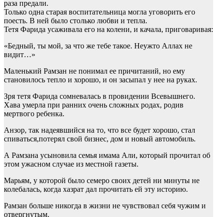
раза предали.
Только одна старая воспитательница могла уговорить его
поесть. В ней было столько любви и тепла.
Тетя Фарида усаживала его на колени, и качала, приговаривая:
«Бедный, ты мой, за что же тебе такое. Неужто Аллах не
видит…»
Маленький Рамзан не понимал ее причитаний, но ему
становилось тепло и хорошо, и он засыпал у нее на руках.
Зря тетя Фарида сомневалась в провидении Всевышнего.
Хава умерла при ранних очень сложных родах, родив
мертвого ребенка.
Анзор, так надеявшийся на то, что все будет хорошо, стал
спиваться,потерял свой бизнес, дом и новый автомобиль.
А Рамзана усыновила семья имама Али, который прочитал об
этом ужасном случае из местной газеты.
Марьям, у которой было семеро своих детей ни минуты не
колебалась, когда хазрат дал прочитать ей эту историю.
Рамзан больше никогда в жизни не чувствовал себя чужим и
отвергнутым.