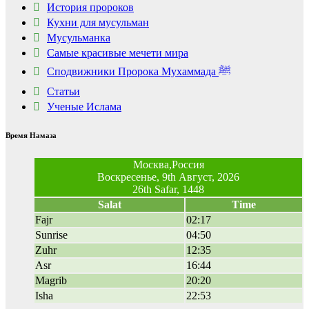
История пророков
Кухни для мусульман
Мусульманка
Самые красивые мечети мира
Сподвижники Пророка Мухаммада ﷺ
Статьи
Ученые Ислама
Время Намаза
Москва,Россия
Воскресенье, 9th Август, 2026
26th Safar, 1448
Salat
Time
Fajr
02:17
Sunrise
04:50
Zuhr
12:35
Asr
16:44
Magrib
20:20
Isha
22:53