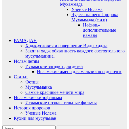
Мухаммада
Ученые Ислама
Чудеса нашего Пророка
Мухаммада (с.а.в)
Нафиль-
дополнительные
намазы
РАМАДАН
Хадж-условия и совершение.Виды хаджа
Закят и хадж обязанность каждого состоятельного
мусульманина.
Ислам детям
Исламские загадки для детей
Исламские имена для мальчиков и девочек
Статьи
Фетвы
Мусульманка
Самые красивые мечети мира
Исламские кинофильмы
Исламские познавательные фильмы
История пророков
Ученые Ислама
Кухни для мусульман