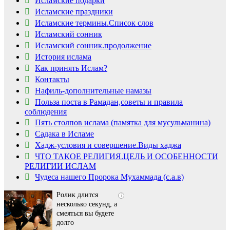
Исламские подарки
Исламские праздники
Исламские термины.Список слов
Исламский сонник
Исламский сонник.продолжение
История ислама
Как принять Ислам?
Контакты
Нафиль-дополнительные намазы
Польза поста в Рамадан,советы и правила
соблюдения
Пять столпов ислама (памятка для мусульманина)
Садака в Исламе
Скрытая камера на
i
Хадж-условия и совершение.Виды хаджа
пляже Крыма: Что
ЧТО ТАКОЕ РЕЛИГИЯ.ЦЕЛЬ И ОСОБЕННОСТИ
люди вытворяют, когда
РЕЛИГИИ ИСЛАМ
их не видят...
Чудеса нашего Пророка Мухаммада (с.а.в)
Ролик длится
i
несколько секунд, а
смеяться вы будете
долго