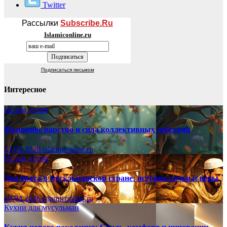
Twitter
Рассылки
Subscribe.Ru
Islamiconline.ru
Подписаться письмом
Интересное
Ислам детям
Мышиное царство и сила коллективных действий
13.04.2026
islamiconline.ru
Ислам детям
Два брата в мусульманской стране: история семьи и веры
10.04.2026
islamiconline.ru
Кухни для мусульман