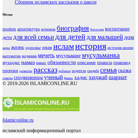
Сборник исламских рассказов о школе
Метки
биография
воспитание
moslem
архитектура
астроном
богослов
для детей
для всей семьи
для малышей
дом
дети
история
ислам
жизнь
здоровье
имам
история жизни
жена
мусульманка
мечеть
мусульмане
математик
медицина
намаз
обязанности
мухаддис
описание
правовед
никах
правила
рассказ
семья
сказка
пророки
родители
свадьба
ребенок
развитие
ученый
хиджаб
шариат
хадис
сподвижница
советы
факих
© 2019-2026 ISLAMICONLINE.RU
Islamiconline.ru
исламский информационный портал