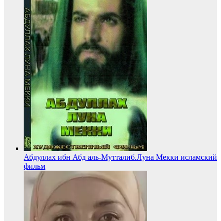
Абдуллах ибн Абд аль-Мутталиб.Луна Мекки исламский
фильм