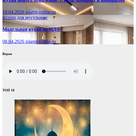
Кухня нового поколения: Стиль, комфорт и инновации
10.04.2026
islamiconline.ru
Кухни для мусульман
Модульная кухня из МДФ
08.04.2026
islamiconline.ru
Коран
ТОП 10