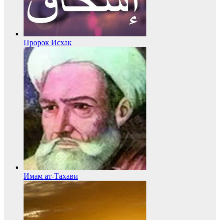
Пророк Исхак
Имам ат-Тахави