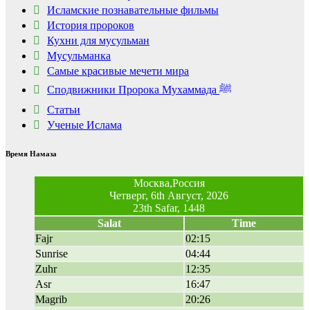
отожгла! Видео не
Исламские познавательные фильмы
оставит равнодушным
История пророков
Кухни для мусульман
Мусульманка
Самые красивые мечети мира
Сподвижники Пророка Мухаммада ﷺ
Статьи
Ученые Ислама
Время Намаза
Москва,Россия
Четверг, 6th Август, 2026
23th Safar, 1448
Salat
Time
Fajr
02:15
Sunrise
04:44
Zuhr
12:35
Asr
16:47
Magrib
20:26