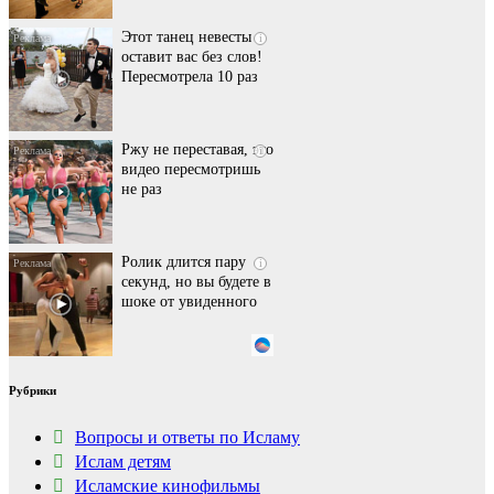
Этот танец невесты
i
оставит вас без слов!
Пересмотрела 10 раз
Ржу не переставая, это
i
видео пересмотришь
не раз
Ролик длится пару
i
секунд, но вы будете в
шоке от увиденного
Ролик из Омска: вы
i
Рубрики
будете смеяться долго
Вопросы и ответы по Исламу
Ислам детям
Исламские кинофильмы
Королева вагона
i