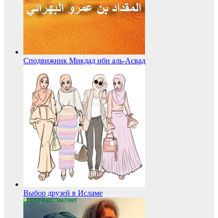
Cподвижник Микдад ибн аль-Асвад
Выбор друзей в Исламе