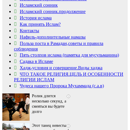
Исламский сонник
Исламский сонник.продолжение
История ислама
Как принять Ислам?
Контакты
Нафиль-дополнительные намазы
Польза поста в Рамадан,советы и правила
соблюдения
Пять столпов ислама (памятка для мусульманина)
Садака в Исламе
Скрытая камера на
i
Хадж-условия и совершение.Виды хаджа
пляже Крыма: Что
ЧТО ТАКОЕ РЕЛИГИЯ.ЦЕЛЬ И ОСОБЕННОСТИ
люди вытворяют, когда
РЕЛИГИИ ИСЛАМ
их не видят...
Чудеса нашего Пророка Мухаммада (с.а.в)
Ролик длится
i
несколько секунд, а
смеяться вы будете
долго
Этот танец невесты
i