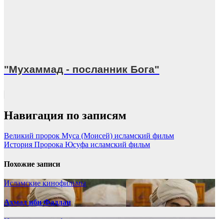
"Мухаммад - посланник Бога"
Навигация по записям
Великий пророк Муса (Моисей) исламский фильм
История Пророка Юсуфа исламский фильм
Похожие записи
Исламские кинофильмы
Ахмад ибн Фадлан