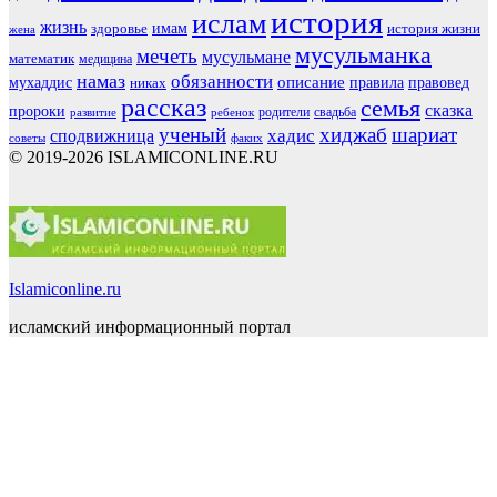
история
ислам
жизнь
здоровье
имам
история жизни
жена
мусульманка
мечеть
мусульмане
математик
медицина
намаз
обязанности
мухаддис
описание
правовед
никах
правила
рассказ
семья
сказка
пророки
родители
свадьба
ребенок
развитие
ученый
хиджаб
шариат
хадис
сподвижница
советы
факих
© 2019-2026 ISLAMICONLINE.RU
Islamiconline.ru
исламский информационный портал