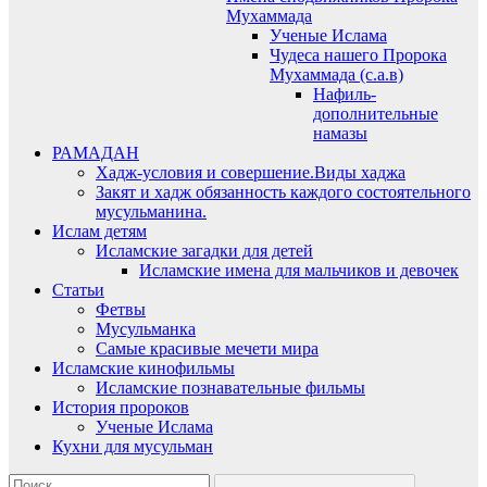
Мухаммада
Ученые Ислама
Чудеса нашего Пророка
Мухаммада (с.а.в)
Нафиль-
дополнительные
намазы
РАМАДАН
Хадж-условия и совершение.Виды хаджа
Закят и хадж обязанность каждого состоятельного
мусульманина.
Ислам детям
Исламские загадки для детей
Исламские имена для мальчиков и девочек
Статьи
Фетвы
Мусульманка
Самые красивые мечети мира
Исламские кинофильмы
Исламские познавательные фильмы
История пророков
Ученые Ислама
Кухни для мусульман