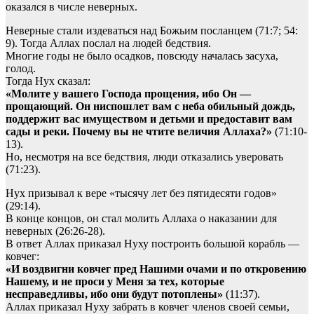
оказался в числе неверных.
Неверные стали издеваться над Божьим посланцем (71:7; 54:
9). Тогда Аллах послал на людей бедствия.
Многие годы не было осадков, повсюду началась засуха,
голод.
Тогда Нух сказал:
«Молите у вашего Господа прощения, ибо Он —
прощающий. Он ниспошлет вам с неба обильный дождь,
поддержит вас имуществом и детьми и предоставит вам
сады и реки. Почему вы не чтите величия Аллаха?»
(71:10-
13).
Но, несмотря на все бедствия, люди отказались уверовать
(71:23).
Нух призывал к вере «тысячу лет без пятидесяти годов»
(29:14).
В конце концов, он стал молить Аллаха о наказании для
неверных (26:26-28).
В ответ Аллах приказал Нуху построить большой корабль —
ковчег:
«И воздвигни ковчег пред Нашими очами и по откровению
Нашему, и не проси у Меня за тех, которые
несправедливы, ибо они будут потоплены»
(11:37).
Аллах приказал Нуху забрать в ковчег членов своей семьи,