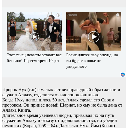
i
i
Этот танец невесты оставит вас
Ролик длится пару секунд, но
без слов! Пересмотрела 10 раз
вы будете в шоке от
увиденного
Пророк Нух (сас) с малых лет вел праведный образ жизни и
служил Аллаху, отделился от идолопоклонников.
Когда Нуху исполнилось 50 лет, Аллах сделал его Своим
пророком. Он принес новый Шариат, но ему не была дана от
Аллаха Книга.
Длительное время увещевал людей, призывал их на путь
служения Аллаху и отказу от идолопоклонства, но убедил
немногих (Коран, 7:59—64). Даже сын Нуха Йам (Кенан)