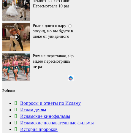
оставит вас без слов!
Пересмотрела 10 раз
Ролик длится пару
i
секунд, но вы будете в
шоке от увиденного
Ржу не переставая, это
i
видео пересмотришь
не раз
Ролик из Омска: вы
i
Рубрики
будете смеяться долго
Вопросы и ответы по Исламу
Ислам детям
Исламские кинофильмы
Королева вагона
i
отожгла! Видео не
Исламские познавательные фильмы
оставит равнодушным
История пророков