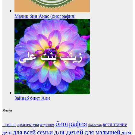
Малик бин Анас (биография)
Зайнаб бинт Али
Метки
биография
воспитание
moslem
архитектура
астроном
богослов
для детей
для всей семьи
для малышей
дом
дети