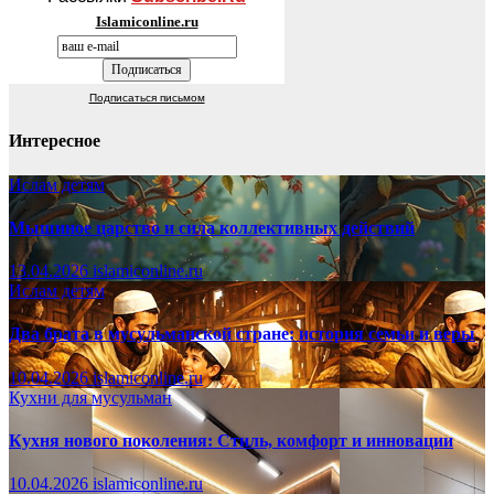
Islamiconline.ru
Подписаться письмом
Интересное
Ислам детям
Мышиное царство и сила коллективных действий
13.04.2026
islamiconline.ru
Ислам детям
Два брата в мусульманской стране: история семьи и веры
10.04.2026
islamiconline.ru
Кухни для мусульман
Кухня нового поколения: Стиль, комфорт и инновации
10.04.2026
islamiconline.ru