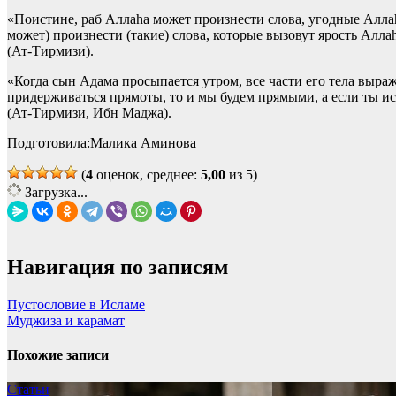
«Поистине, раб Аллаhа может произнести слова, угодные Аллаhу
может) произнести (такие) слова, которые вызовут ярость Аллаh
(Ат-Тирмизи).
«Когда сын Адама просыпается утром, все части его тела выража
придерживаться прямо­ты, то и мы будем прямыми, а если ты и
(Ат-Тирмизи, Ибн Маджа).
Подготовила:Малика Аминова
(
4
оценок, среднее:
5,00
из 5)
Загрузка...
Навигация по записям
Пустословие в Исламе
Муджиза и карамат
Похожие записи
Статьи