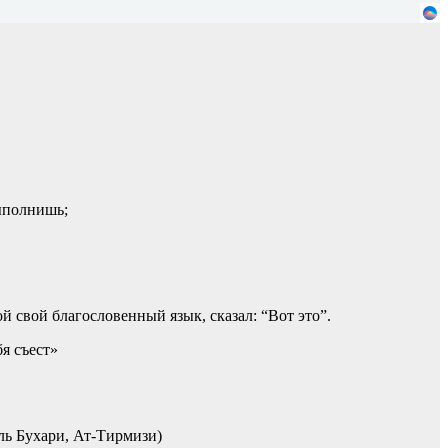
выполнишь;
й свой благословенный язык, сказал: “Вот это”.
бя съест»
Аль Бухари, Ат-Тирмизи)