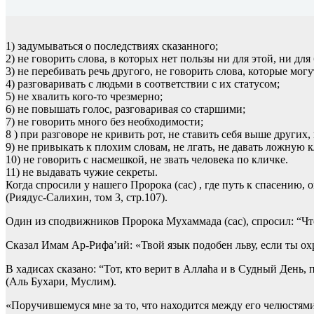
1) задумываться о последствиях сказанного;
2) не говорить слова, в которых нет пользы ни для этой, ни дл
3) не перебивать речь другого, не говорить слова, которые могу
4) разговаривать с людьми в соответствии с их статусом;
5) не хвалить кого-то чрезмерно;
6) не повышать голос, разговаривая со старшими;
7) не говорить много без необходимости;
8 ) при разговоре не кривить рот, не ставить себя выше других
9) не привыкать к плохим словам, не лгать, не давать ложную к
10) не говорить с насмешкой, не звать человека по кличке.
11) не выдавать чужие секреты.
Когда спросили у нашего Пророка (сас) , где путь к спасению, 
(Риядус-Салихин, том 3, стр.107).
Один из сподвижников Пророка Мухаммада (сас), спросил: “Что
Сказал Имам Ар-Рифа’ий: «Твой язык подобен льву, если ты охра
В хадисах сказано: “Тот, кто верит в Аллаhа и в Судный День, 
(Аль Бухари, Муслим).
«Поручившемуся мне за то, что находится между его челюстями 