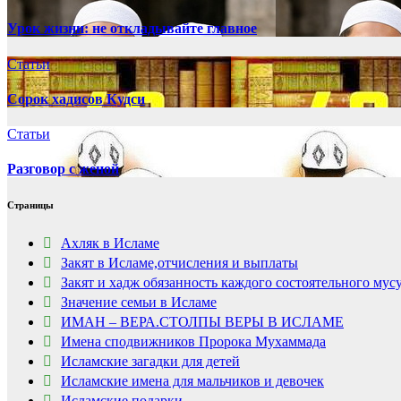
Урок жизни: не откладывайте главное
Статьи
Сорок хадисов Кудси
Статьи
Разговор с женой
Страницы
Ахляк в Исламе
Закят в Исламе,отчисления и выплаты
Закят и хадж обязанность каждого состоятельного мус
Значение семьи в Исламе
ИМАН – ВЕРА.СТОЛПЫ ВЕРЫ В ИСЛАМЕ
Имена сподвижников Пророка Мухаммада
Исламские загадки для детей
Исламские имена для мальчиков и девочек
Исламские подарки