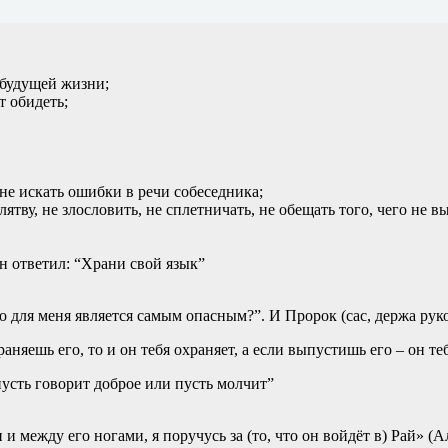
я будущей жизни;
т обидеть;
, не искать ошибки в речи собеседника;
лятву, не злословить, не сплетничать, не обещать того, чего не 
он ответил: “Храни свой язык”
 для меня является самым опасным?”. И Пророк (сас, держа руко
няешь его, то и он тебя охраняет, а если выпустишь его – он те
пусть говорит доброе или пусть молчит”
и между его ногами, я поручусь за (то, что он войдёт в) Рай» (