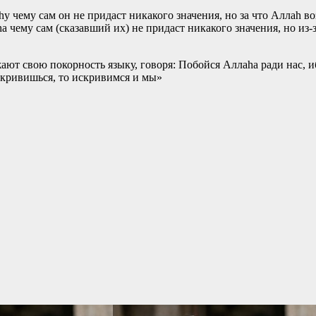
 чему сам он не придаст никакого значения, но за что Аллаh воз
а чему сам (сказавший их) не придаст никакого значения, но из-з
­ют свою покорность языку, говоря: Побойся Аллаhа ради нас, иб
скривишься, то искривимся и мы»