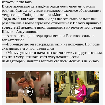
чего-то не хватало.
В своё время,ещё детьми,благодаря моей маме,мы с моим
родным братом получили начальное исламское образование в
медресе при Соборной мечети г.Москвы.
Тогда мы были маленькими и для нас это было больше как
развлечение,а более серьезное отношение к Исламу пришло в
возрасте 23 лет,после прослушивания в интернете проповеди
Шамиля Аляутдинова.
— А что в его проповеди произвело на Вас такое сильное
впечатление?
—Что конкретно он говорил,сейчас и не вспомню. Но после
сказанных в его проповеди слов
—«Мы мусульмане и намаз мы все читаем» , я вдруг осознала,
как же я могу называть себя мусульманкой,если
намаз,который является вторым столпом Ислама,я не читаю.
i
i