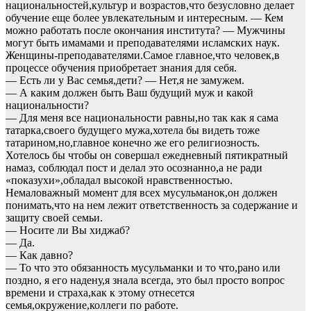
национальностей,культур и возрастов,что безусловно делает
обучение еще более увлекательным и интересным. — Кем
можно работать после окончания института? — Мужчины
могут быть имамами и преподавателями исламских наук.
Женщины-преподавателями.Самое главное,что человек,в
процессе обучения приобретает знания для себя.
— Есть ли у Вас семья,дети? — Нет,я не замужем.
— А каким должен быть Ваш будущий муж и какой
национальности?
— Для меня все национальности равны,но так как я сама
татарка,своего будущего мужа,хотела бы видеть тоже
татарином,но,главное конечно же его религиозность.
Хотелось бы чтобы он совершал ежедневный пятикратный
намаз, соблюдал пост и делал это осознанно,а не ради
«показухи»,обладал высокой нравственностью.
Немаловажный момент для всех мусульманок,он должен
понимать,что на нем лежит ответственность за содержание и
защиту своей семьи.
— Носите ли Вы хиджаб?
— Да.
— Как давно?
— То что это обязанность мусульманки и то что,рано или
поздно, я его надену,я знала всегда, это был просто вопрос
времени и страха,как к этому отнесется
семья,окружение,коллеги по работе.