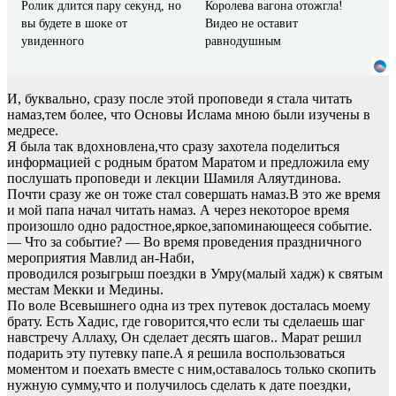
Ролик длится пару секунд, но
Королева вагона отожгла!
вы будете в шоке от
Видео не оставит
увиденного
равнодушным
И, буквально, сразу после этой проповеди я стала читать
намаз,тем более, что Основы Ислама мною были изучены в
медресе.
Я была так вдохновлена,что сразу захотела поделиться
информацией с родным братом Маратом и предложила ему
послушать проповеди и лекции Шамиля Аляутдинова.
Почти сразу же он тоже стал совершать намаз.В это же время
и мой папа начал читать намаз. А через некоторое время
произошло одно радостное,яркое,запоминающееся событие.
— Что за событие? — Во время проведения праздничного
мероприятия Мавлид ан-Наби,
проводился розыгрыш поездки в Умру(малый хадж) к святым
местам Мекки и Медины.
По воле Всевышнего одна из трех путевок досталась моему
брату. Есть Хадис, где говорится,что если ты сделаешь шаг
навстречу Аллаху, Он сделает десять шагов.. Марат решил
подарить эту путевку папе.А я решила воспользоваться
моментом и поехать вместе с ним,оставалось только скопить
нужную сумму,что и получилось сделать к дате поездки,