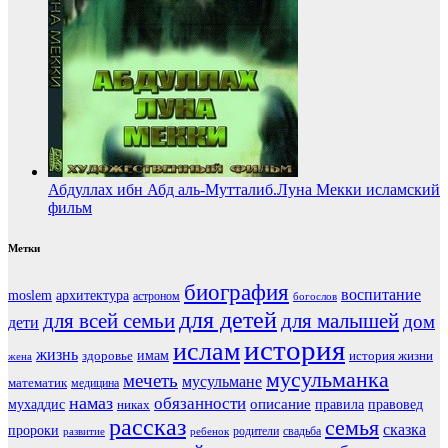
Абдуллах ибн Абд аль-Мутталиб.Луна Мекки исламский
фильм
Метки
биография
воспитание
moslem
архитектура
астроном
богослов
для детей
для всей семьи
для малышей
дом
дети
история
ислам
жизнь
здоровье
имам
история жизни
жена
мусульманка
мечеть
мусульмане
математик
медицина
намаз
обязанности
мухаддис
описание
правовед
никах
правила
рассказ
семья
сказка
пророки
родители
свадьба
ребенок
развитие