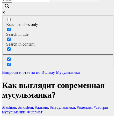
Exact matches only
Search in title
Search in content
Вопросы и ответы по Исламу
Мусульманка
Как выглядит cовременная
мусульманка?
#fashion
,
#moslem
,
#жизнь
,
#мусульманка
,
#одежда
,
#сестры-
мусульманки
,
#шариат