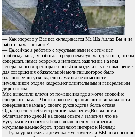
— Как здорово у Вас все складывается Ма Ша Аллах.Вы и на
работе намаз читаете?
— Да,сейчас я работаю с мусульманами и с этим нет
проблем,а когда я работала среди немусульман,для того, чтобы
совершать намаз вовремя, я написала заявление на имя
генерального директора с просьбой выделить мне помещение
для совершения обязательной молитвы,которое было
благополучно утверждено службой безопасности,
начальником отдела кадров,исполнительным и генеральным
директором.
Мне выделили ключи от помещения,где я могла спокойно
совершать намаз. Часто люди не спрашивают о возможности
совершения намаза у своего руководства боясь отказа.
Однако,если у тебя искренние намерения,Всевышний
облегчает это дело.И на своем опыте я заметила,что не
мусульмане относятся более лояльно,чем этнические
мусульмане,и,наоборот, проявляют интерес к Исламу.
— Гульнур,вы смелая девушка.Чувствуете ли ВЫ повышенное