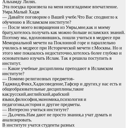
Альхамду Лилях.
Эта поездка произвела на меня неизгладимое впечатление.
Умра.Малый Хадж
— Давайте поговорим о Вашей учебе.Что Вас сподвигло к
обучению в Исламском институте?
— После моего возвращения из Умры,мне,как и моему
брату,хотелось получать как можно больше исламских знаний.
Поэтому мы, вдохновившись, пошли учиться в медресе при
Мемориальной мечети на Поклонной горе и параллельно
учились в медресе при Исторической мечети г.Москвы. Но и
этого мне показалось недостаточно,хотелось более глубоко и
основательно изучать Ислам. Так я решила поступить в
институт.
— Какие учебные дисциплины преподают в Исламском
институте?
— Помимо религиозных предметов-
Таджвид,Фикх,Хадисоведение,Тафсир и других,у нас есть и
общеобразовательные дисциплины,такие
как:русский,английский,арабский
языки,философия,экономика,психология и
педагогика,история и другие предметы.
— Интересно учиться институте?
— Да,очень.Нам дают не просто знания,а учат думать и
анализировать.
В институте учатся студенты разных