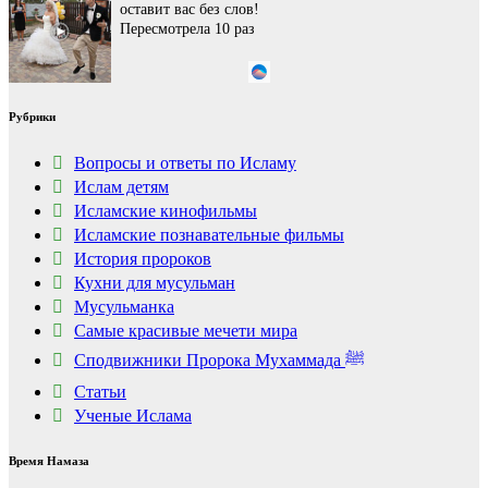
оставит вас без слов!
Пересмотрела 10 раз
Ржу не переставая, это
i
Рубрики
видео пересмотришь
не раз
Вопросы и ответы по Исламу
Ислам детям
Исламские кинофильмы
Ролик из Омска: вы
i
будете смеяться долго
Исламские познавательные фильмы
История пророков
Кухни для мусульман
Мусульманка
Самые красивые мечети мира
Сподвижники Пророка Мухаммада ﷺ
Статьи
Ученые Ислама
Время Намаза