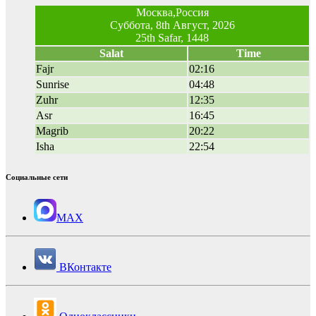
Москва,Россия
Суббота, 8th Август, 2026
25th Safar, 1448
Salat
Time
Fajr
02:16
Sunrise
04:48
Zuhr
12:35
Asr
16:45
Magrib
20:22
Isha
22:54
Социальные сети
MAX
ВКонтакте