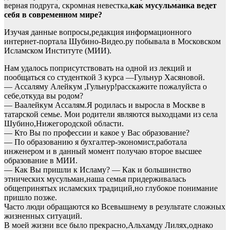
верная подруга, скромная невестка,
как мусульманка ведет
себя в современном мире?
Изучая данные вопросы,редакция информационного
интернет-портала Шубино-Видео.ру побывала в Московском
Исламском Институте (МИИ).
Нам удалось поприсутствовать на одной из лекций и
пообщаться со студенткой 3 курса —Гульнур Хасяновой.
— Ассаляму Алейкум ,Гульнур!расскажите пожалуйста о
себе,откуда вы родом?
— Ваалейкум Ассалям.Я родилась и выросла в Москве в
татарской семье. Мои родители являются выходцами из села
Шубино,Нижегородской области.
— Кто Вы по профессии и какое у Вас образование?
— По образованию я бухгалтер-экономист,работала
инженером и в данный момент получаю второе высшее
образование в МИИ.
— Как Вы пришли к Исламу? — Как и большинство
этнических мусульман,наша семья придерживалась
общепринятых исламских традиций,но глубокое понимание
пришло позже.
Часто люди обращаются ко Всевышнему в результате сложных
жизненных ситуаций.
В моей жизни все было прекрасно,Альхамду Лилях,однако