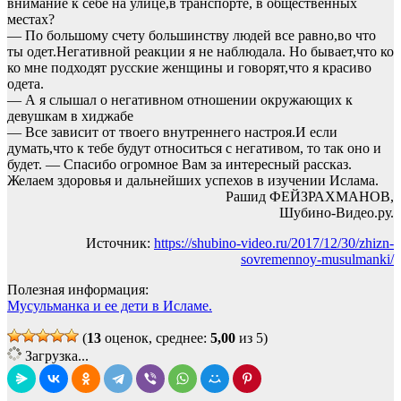
внимание к себе на улице,в транспорте, в общественных
местах?
— По большому счету большинству людей все равно,во что
ты одет.Негативной реакции я не наблюдала. Но бывает,что ко
ко мне подходят русские женщины и говорят,что я красиво
одета.
— А я слышал о негативном отношении окружающих к
девушкам в хиджабе
— Все зависит от твоего внутреннего настроя.И если
думать,что к тебе будут относиться с негативом, то так оно и
будет. — Спасибо огромное Вам за интересный рассказ.
Желаем здоровья и дальнейших успехов в изучении Ислама.
Рашид ФЕЙЗРАХМАНОВ,
Шубино-Видео.ру.
Источник:
https://shubino-video.ru/2017/12/30/zhizn-
sovremennoy-musulmanki/
Полезная информация:
Мусульманка и ее дети в Исламе.
(
13
оценок, среднее:
5,00
из 5)
Загрузка...