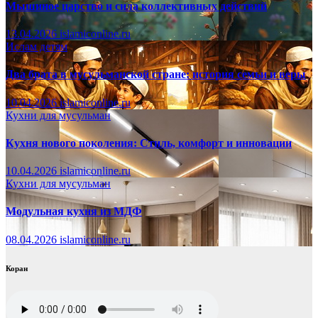
Мышиное царство и сила коллективных действий
13.04.2026
islamiconline.ru
Ислам детям
Два брата в мусульманской стране: история семьи и веры
10.04.2026
islamiconline.ru
Кухни для мусульман
Кухня нового поколения: Стиль, комфорт и инновации
10.04.2026
islamiconline.ru
Кухни для мусульман
Модульная кухня из МДФ
08.04.2026
islamiconline.ru
Коран