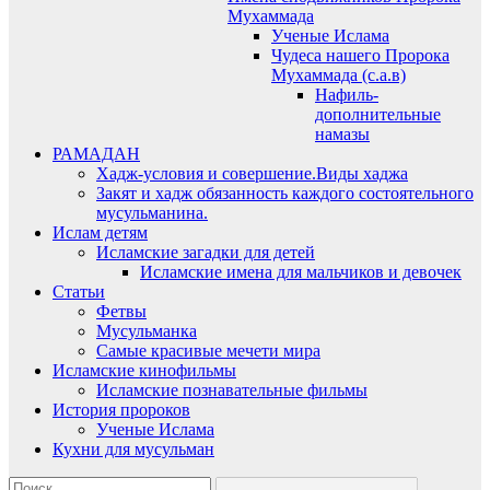
Мухаммада
Ученые Ислама
Чудеса нашего Пророка
Мухаммада (с.а.в)
Нафиль-
дополнительные
намазы
РАМАДАН
Хадж-условия и совершение.Виды хаджа
Закят и хадж обязанность каждого состоятельного
мусульманина.
Ислам детям
Исламские загадки для детей
Исламские имена для мальчиков и девочек
Статьи
Фетвы
Мусульманка
Самые красивые мечети мира
Исламские кинофильмы
Исламские познавательные фильмы
История пророков
Ученые Ислама
Кухни для мусульман