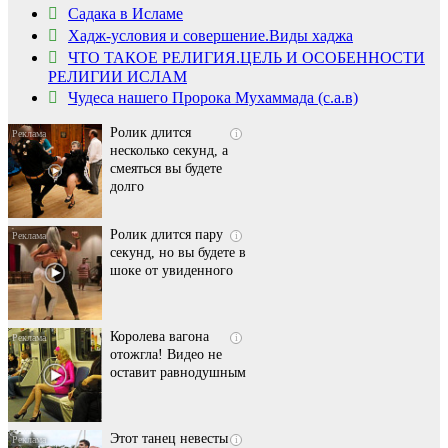
Садака в Исламе
Скрытая камера на
i
Хадж-условия и совершение.Виды хаджа
пляже Крыма: Что
ЧТО ТАКОЕ РЕЛИГИЯ.ЦЕЛЬ И ОСОБЕННОСТИ
люди вытворяют, когда
РЕЛИГИИ ИСЛАМ
их не видят...
Чудеса нашего Пророка Мухаммада (с.а.в)
Ролик длится
i
несколько секунд, а
смеяться вы будете
долго
Ролик длится пару
i
секунд, но вы будете в
шоке от увиденного
Королева вагона
i
отожгла! Видео не
оставит равнодушным
Этот танец невесты
i