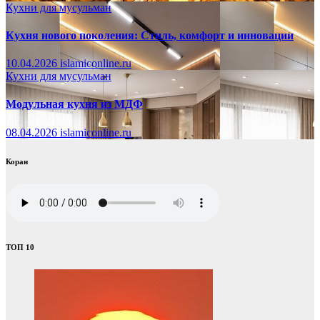
Кухни для мусульман
Кухня нового поколения: Стиль, комфорт и инновации
10.04.2026
islamiconline.ru
Кухни для мусульман
Модульная кухня из МДФ
08.04.2026
islamiconline.ru
Коран
ТОП 10