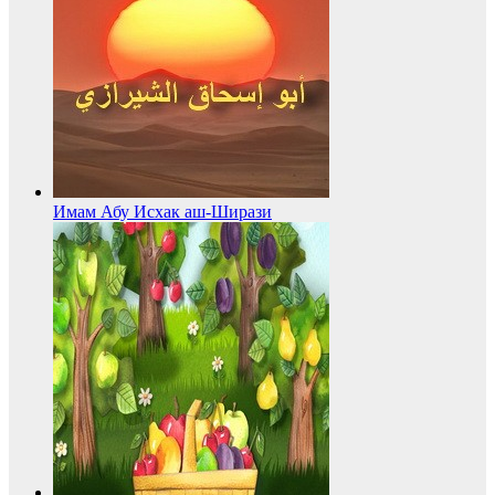
Имам Абу Исхак аш-Ширази