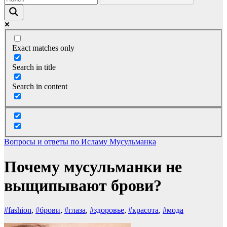
Exact matches only
Search in title
Search in content
Вопросы и ответы по Исламу
Мусульманка
Почему мусульманки не
выщипывают брови?
#fashion
,
#брови
,
#глаза
,
#здоровье
,
#красота
,
#мода