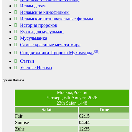
Ислам детям
Исламские кинофильмы
Королева вагона
i
отожгла! Видео не
Исламские познавательные фильмы
оставит равнодушным
История пророков
Кухни для мусульман
Мусульманка
Самые красивые мечети мира
Сподвижники Пророка Мухаммада ﷺ
Статьи
Ученые Ислама
Время Намаза
Москва,Россия
Четверг, 6th Август, 2026
23th Safar, 1448
Salat
Time
Fajr
02:15
Sunrise
04:44
Zuhr
12:35