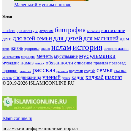
Маленький муслим в школе
Метки
биография
воспитание
moslem
архитектура
астроном
богослов
для детей
для всей семьи
для малышей
дом
дети
история
ислам
жизнь
здоровье
имам
история жизни
жена
мусульманка
мечеть
мусульмане
математик
медицина
намаз
обязанности
мухаддис
описание
правовед
никах
правила
рассказ
семья
сказка
пророки
родители
свадьба
ребенок
развитие
ученый
хиджаб
шариат
хадис
сподвижница
советы
факих
© 2019-2026 ISLAMICONLINE.RU
Islamiconline.ru
исламский информационный портал