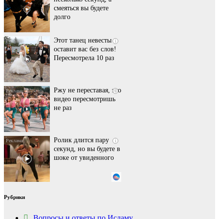
смеяться вы будете
долго
Этот танец невесты
i
оставит вас без слов!
Пересмотрела 10 раз
Ржу не переставая, это
i
видео пересмотришь
не раз
Ролик длится пару
i
секунд, но вы будете в
шоке от увиденного
Ролик из Омска: вы
i
Рубрики
будете смеяться долго
Вопросы и ответы по Исламу