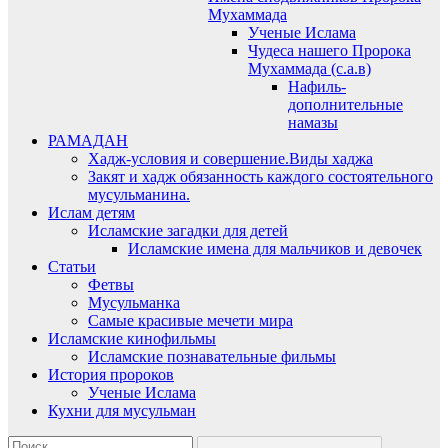
Мухаммада
Ученые Ислама
Чудеса нашего Пророка
Мухаммада (с.а.в)
Нафиль-
дополнительные
намазы
РАМАДАН
Хадж-условия и совершение.Виды хаджа
Закят и хадж обязанность каждого состоятельного
мусульманина.
Ислам детям
Исламские загадки для детей
Исламские имена для мальчиков и девочек
Статьи
Фетвы
Мусульманка
Самые красивые мечети мира
Исламские кинофильмы
Исламские познавательные фильмы
История пророков
Ученые Ислама
Кухни для мусульман