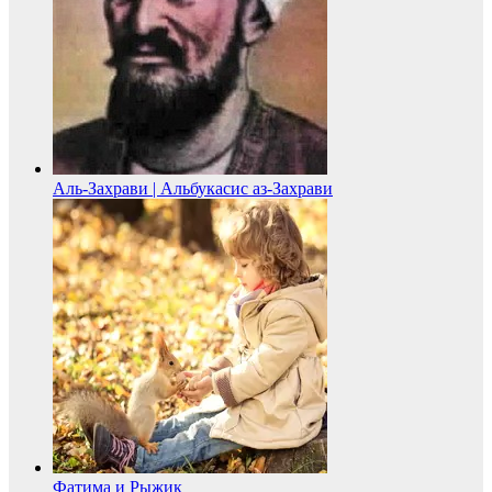
Аль-Захрави | Альбукасис аз-Захрави
Фатима и Рыжик