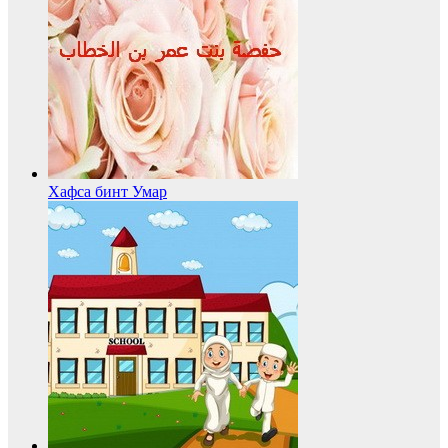
Хафса бинт Умар