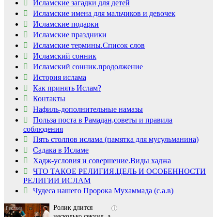
Исламские загадки для детей
Исламские имена для мальчиков и девочек
Исламские подарки
Исламские праздники
Исламские термины.Список слов
Исламский сонник
Исламский сонник.продолжение
История ислама
Как принять Ислам?
Контакты
Нафиль-дополнительные намазы
Польза поста в Рамадан,советы и правила
соблюдения
Пять столпов ислама (памятка для мусульманина)
Садака в Исламе
Скрытая камера на
i
Хадж-условия и совершение.Виды хаджа
пляже Крыма: Что
ЧТО ТАКОЕ РЕЛИГИЯ.ЦЕЛЬ И ОСОБЕННОСТИ
люди вытворяют, когда
РЕЛИГИИ ИСЛАМ
их не видят...
Чудеса нашего Пророка Мухаммада (с.а.в)
Ролик длится
i
несколько секунд, а