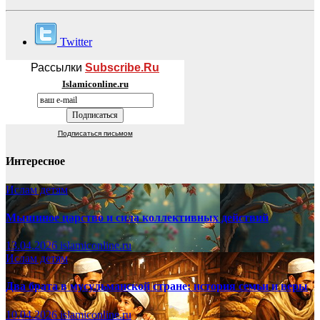
Twitter
Рассылки
Subscribe.Ru
Islamiconline.ru
Подписаться письмом
Интересное
Ислам детям
Мышиное царство и сила коллективных действий
13.04.2026
islamiconline.ru
Ислам детям
Два брата в мусульманской стране: история семьи и веры
10.04.2026
islamiconline.ru