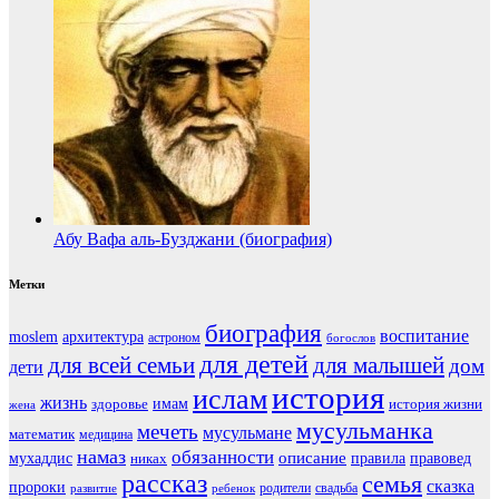
Абу Вафа аль-Бузджани (биография)
Метки
биография
воспитание
moslem
архитектура
астроном
богослов
для детей
для всей семьи
для малышей
дом
дети
история
ислам
жизнь
здоровье
имам
история жизни
жена
мусульманка
мечеть
мусульмане
математик
медицина
намаз
обязанности
мухаддис
описание
правовед
никах
правила
рассказ
семья
сказка
пророки
родители
свадьба
ребенок
развитие