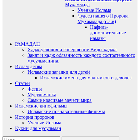
Мухаммада
Ученые Ислама
Чудеса нашего Пророка
Мухаммада (с.а.в)
Нафиль-
дополнительные
намазы
РАМАДАН
Хадж-условия и совершение.Виды хаджа
Закят и хадж обязанность каждого состоятельного
мусульманина.
Ислам детям
Исламские загадки для детей
Исламские имена для мальчиков и девочек
Статьи
Фетвы
Мусульманка
Самые красивые мечети мира
Исламские кинофильмы
Исламские познавательные фильмы
История пророков
Ученые Ислама
Кухни для мусульман