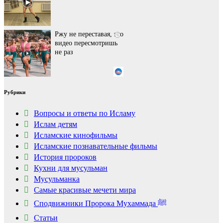
Ржу не переставая, это
i
видео пересмотришь
не раз
Ролик длится пару
i
Рубрики
секунд, но вы будете в
шоке от увиденного
Вопросы и ответы по Исламу
Ислам детям
Исламские кинофильмы
Королева вагона
i
отожгла! Видео не
Исламские познавательные фильмы
оставит равнодушным
История пророков
Кухни для мусульман
Мусульманка
Самые красивые мечети мира
Сподвижники Пророка Мухаммада ﷺ
Статьи