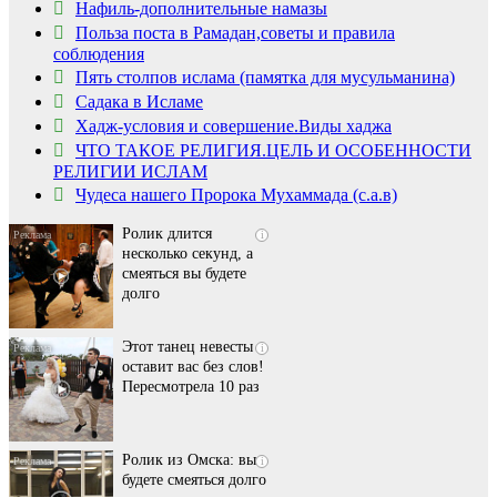
Нафиль-дополнительные намазы
Польза поста в Рамадан,советы и правила
соблюдения
Пять столпов ислама (памятка для мусульманина)
Садака в Исламе
Скрытая камера на
i
Хадж-условия и совершение.Виды хаджа
пляже Крыма: Что
ЧТО ТАКОЕ РЕЛИГИЯ.ЦЕЛЬ И ОСОБЕННОСТИ
люди вытворяют, когда
РЕЛИГИИ ИСЛАМ
их не видят...
Чудеса нашего Пророка Мухаммада (с.а.в)
Ролик длится
i
несколько секунд, а
смеяться вы будете
долго
Этот танец невесты
i
оставит вас без слов!
Пересмотрела 10 раз
Ролик из Омска: вы
i
будете смеяться долго