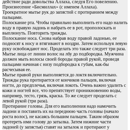
действие ради довольства Аллаха, следуя Его повелению.
Произнесение «Бисмиллах» (с именем Аллаха).
Троекратное мытье рук до запястий с протиранием между
пальцами.
Полоскание рта. Чтобы правильно выполнить его надо налить
воду в правую ладонь и набрать ее в рот, прополоскать и
выплюнуть. Повторить трижды.
Полоскание носа. Снова набрав воду правой ладонью, ее
подносят к носу и втягивают в ноздри. Затем используя левую
руку освобождают нос. Проделать это также следует три раза.
Мытье лица от линии волос на лбу до подбородка. Мужчина
должен мыть волосы своей бороды правой рукой, проведя
пальцами начиная с низу подбородка к губам, как-бы
расчесывая ее.
Мытье правой руки выполняется до локтя включительно.
Трижды рука протирается от кончиков пальцев, включая
ногти, до предплечья, включая локоть. Очень важно удалить с
кожи и ногтей все, что препятствует проникновению воды,
например, тесто, грязь, краска. То же следует проделать с
левой рукой (три раза).
Протирание головы. Для его выполнения надо намочить
ладони и поставить их на переднюю часть головы (начало
роста волос), не касаясь большим пальцем. Таким образом
протереть ими голову до затылка. Затем нижние части
ладоней (у запястья) ставят на затылок и протирают у