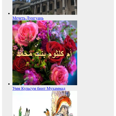
Мечеть Дунгуань
Умм Кульсум бинт Мухаммад