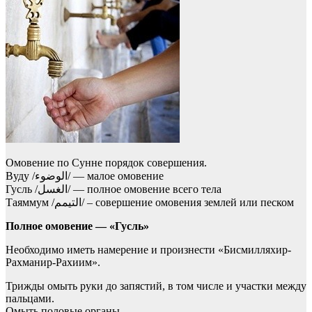
Омовение по Cунне порядок совершения.
Вуду /الوضوء/ — малое омовение
Гусль /الغسل/ — полное омовение всего тела
Таяммум /التيمم/ – совершение омовения землей или песком
Полное омовение — «Гусль»
Необходимо иметь намерение и произнести «Бисмилляхир-
Рахманир-Рахиим».
Трижды омыть руки до запястий, в том числе и участки между
пальцами.
Омыть половые органы.