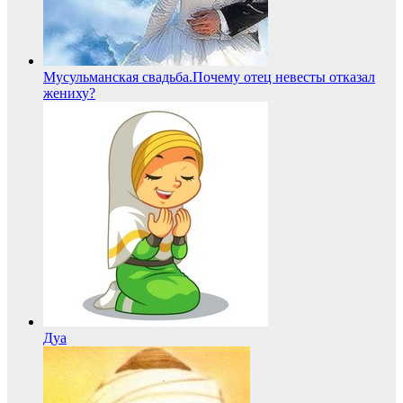
Мусульманcкая свадьба.Почему отец невесты отказал
жениху?
Дуа