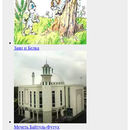
Заяц и Белка
Мечеть Байтуль-Футух