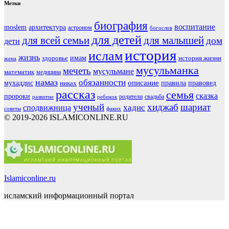
Метки
биография
воспитание
moslem
архитектура
астроном
богослов
для детей
для всей семьи
для малышей
дом
дети
история
ислам
жизнь
здоровье
имам
история жизни
жена
мусульманка
мечеть
мусульмане
математик
медицина
намаз
обязанности
мухаддис
описание
правовед
никах
правила
рассказ
семья
сказка
пророки
родители
свадьба
ребенок
развитие
ученый
хиджаб
шариат
хадис
сподвижница
советы
факих
© 2019-2026 ISLAMICONLINE.RU
Islamiconline.ru
исламский информационный портал