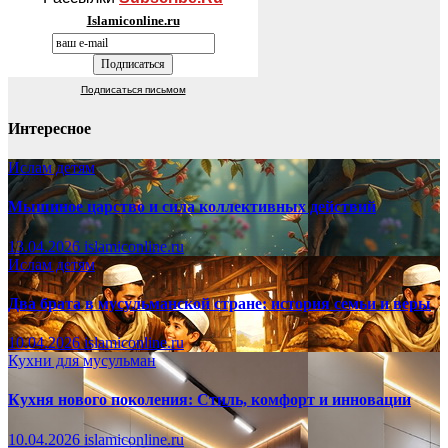
Islamiconline.ru
Подписаться письмом
Интересное
Ислам детям
Мышиное царство и сила коллективных действий
13.04.2026
islamiconline.ru
Ислам детям
Два брата в мусульманской стране: история семьи и веры
10.04.2026
islamiconline.ru
Кухни для мусульман
Кухня нового поколения: Стиль, комфорт и инновации
10.04.2026
islamiconline.ru