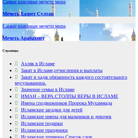
Самые красивые мечети мира
Мечеть Хазрет Султан
Самые красивые мечети мира
Мечеть Арабахмет
Страницы
Ахляк в Исламе
Закят в Исламе,отчисления и выплаты
Закят и хадж обязанность каждого состоятельного
мусульманина.
Значение семьи в Исламе
ИМАН – ВЕРА.СТОЛПЫ ВЕРЫ В ИСЛАМЕ
Имена сподвижников Пророка Мухаммада
Исламские загадки для детей
Исламские имена для мальчиков и девочек
Исламские подарки
Исламские праздники
Исламские термины.Список слов