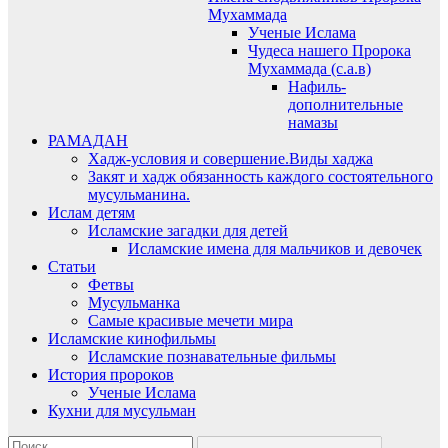
Мухаммада
Ученые Ислама
Чудеса нашего Пророка
Мухаммада (с.а.в)
Нафиль-
дополнительные
намазы
РАМАДАН
Хадж-условия и совершение.Виды хаджа
Закят и хадж обязанность каждого состоятельного
мусульманина.
Ислам детям
Исламские загадки для детей
Исламские имена для мальчиков и девочек
Статьи
Фетвы
Мусульманка
Самые красивые мечети мира
Исламские кинофильмы
Исламские познавательные фильмы
История пророков
Ученые Ислама
Кухни для мусульман