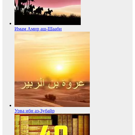
Имам Амир аш-Шааби
Урва ибн аз-Зубайр