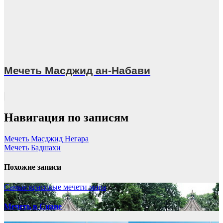
Мечеть Масджид ан-Набави
Навигация по записям
Мечеть Масджид Негара
Мечеть Бадшахи
Похожие записи
Самые красивые мечети мира
Мечеть в Сиане