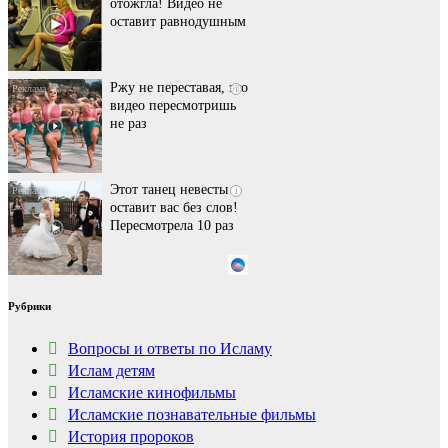
отожгла! Видео не
оставит равнодушным
Ржу не переставая, это
i
видео пересмотришь
не раз
Этот танец невесты
i
оставит вас без слов!
Пересмотрела 10 раз
Ролик длится пару
i
Рубрики
секунд, но вы будете в
шоке от увиденного
Вопросы и ответы по Исламу
Ислам детям
Исламские кинофильмы
Ролик из Омска: вы
i
будете смеяться долго
Исламские познавательные фильмы
История пророков