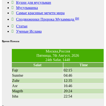
Кухни для мусульман
Мусульманка
Самые красивые мечети мира
Сподвижники Пророка Мухаммада ﷺ
Статьи
Ученые Ислама
Время Намаза
Москва,Россия
Пятница, 7th Август, 2026
24th Safar, 1448
Salat
Time
Fajr
02:15
Sunrise
04:46
Zuhr
12:35
Asr
16:46
Magrib
20:24
Isha
22:54