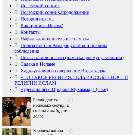
Исламский сонник
Исламский сонник.продолжение
История ислама
Как принять Ислам?
Контакты
Нафиль-дополнительные намазы
Польза поста в Рамадан,советы и правила
соблюдения
Пять столпов ислама (памятка для мусульманина)
Садака в Исламе
Скрытая камера на
i
Хадж-условия и совершение.Виды хаджа
пляже Крыма: Что
ЧТО ТАКОЕ РЕЛИГИЯ.ЦЕЛЬ И ОСОБЕННОСТИ
люди вытворяют, когда
РЕЛИГИИ ИСЛАМ
их не видят...
Чудеса нашего Пророка Мухаммада (с.а.в)
Ролик длится
i
несколько секунд, а
смеяться вы будете
долго
Королева вагона
i