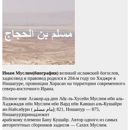
Имам Муслим(биография)
великий исламский богослов,
хадисовед и правовед родился в 204-м году по Хиджре в
Нишапуре, провинции Хорасан на территории современного
северо-восточного Ирана.
Полное имя: Асакир-ад-дин Абу-ль-Хусейн Муслим ибн аль-
Хаджжадж ибн Муслим ибн Вард ибн Кавшаз аль-Кушайри
ан-Найсабури ( إمام مسلم‎; 821, Нишапур — 875,
Нишапур)принадлежит
арабскому племени Бану Кушайр. Автор одного из самых
авторитетных сборников хадисов — Сахих Муслим.