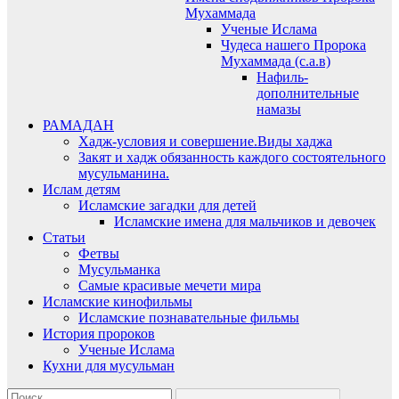
Мухаммада
Ученые Ислама
Чудеса нашего Пророка
Мухаммада (с.а.в)
Нафиль-
дополнительные
намазы
РАМАДАН
Хадж-условия и совершение.Виды хаджа
Закят и хадж обязанность каждого состоятельного
мусульманина.
Ислам детям
Исламские загадки для детей
Исламские имена для мальчиков и девочек
Статьи
Фетвы
Мусульманка
Самые красивые мечети мира
Исламские кинофильмы
Исламские познавательные фильмы
История пророков
Ученые Ислама
Кухни для мусульман