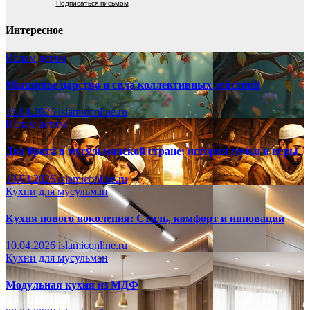
Подписаться письмом
Интересное
Ислам детям
Мышиное царство и сила коллективных действий
13.04.2026
islamiconline.ru
Ислам детям
Два брата в мусульманской стране: история семьи и веры
10.04.2026
islamiconline.ru
Кухни для мусульман
Кухня нового поколения: Стиль, комфорт и инновации
10.04.2026
islamiconline.ru
Кухни для мусульман
Модульная кухня из МДФ