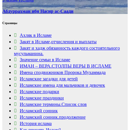
Абдуррахман ибн Насир ас-Саади
Страницы
Ахляк в Исламе
Закят в Исламе,отчисления и выплаты
Закят и хадж обязанность каждого состоятельного
мусульманина.
Значение семьи в Исламе
ИМАН – ВЕРА.СТОЛПЫ ВЕРЫ В ИСЛАМЕ
Имена сподвижников Пророка Мухаммада
Исламские загадки для детей
Исламские имена для мальчиков и девочек
Исламские подарки
Исламские праздники
Исламские термины.Список слов
Исламский сонник
Исламский сонник.продолжение
История ислама
Как принять Ислам?