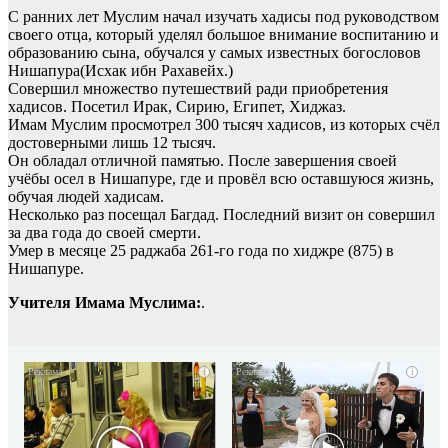
С ранних лет Муслим начал изучать хадисы под руководством
своего отца, который уделял большое внимание воспитанию и
образованию сына, обучался у самых известных богословов
Нишапура(Исхак ибн Рахавейх.)
Совершил множество путешествий ради приобретения
хадисов. Посетил Ирак, Сирию, Египет, Хиджаз.
Имам Муслим просмотрел 300 тысяч хадисов, из которых счёл
достоверными лишь 12 тысяч.
Он обладал отличной памятью. После завершения своей
учёбы осел в Нишапуре, где и провёл всю оставшуюся жизнь,
обучая людей хадисам.
Несколько раз посещал Багдад. Последний визит он совершил
за два года до своей смерти.
Умер в месяце 25 раджаба 261-го года по хиджре (875) в
Нишапуре.
Учителя Имама Муслима:
.
i
i