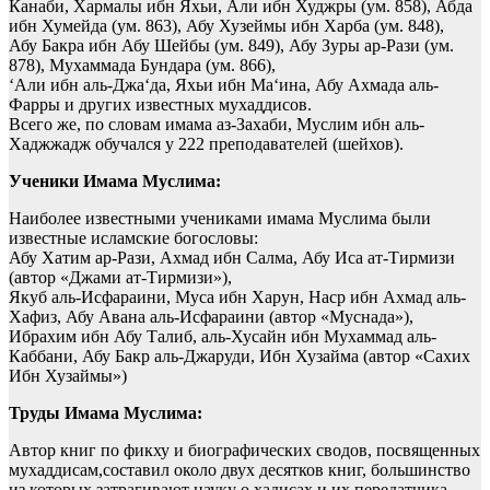
Канаби, Хармалы ибн Яхьи, Али ибн Худжры (ум. 858), Абда
ибн Хумейда (ум. 863), Абу Хузеймы ибн Харба (ум. 848),
Абу Бакра ибн Абу Шейбы (ум. 849), Абу Зуры ар-Рази (ум.
878), Мухаммада Бундара (ум. 866),
‘Али ибн аль-Джа‘да, Яхьи ибн Ма‘ина, Абу Ахмада аль-
Фарры и других известных мухаддисов.
Всего же, по словам имама аз-Захаби, Муслим ибн аль-
Хаджжадж обучался у 222 преподавателей (шейхов).
Ученики Имама Муслима:
Наиболее известными учениками имама Муслима были
известные исламские богословы:
Абу Хатим ар-Рази, Ахмад ибн Салма, Абу Иса ат-Тирмизи
(автор «Джами ат-Тирмизи»),
Якуб аль-Исфараини, Муса ибн Харун, Наср ибн Ахмад аль-
Хафиз, Абу Авана аль-Исфараини (автор «Муснада»),
Ибрахим ибн Абу Талиб, аль-Хусайн ибн Мухаммад аль-
Каббани, Абу Бакр аль-Джаруди, Ибн Хузайма (автор «Сахих
Ибн Хузаймы»)
Труды Имама Муслима:
Автор книг по фикху и биографических сводов, посвященных
мухаддисам,составил около двух десятков книг, большинство
из которых затрагивают науку о хадисах и их передатчика.