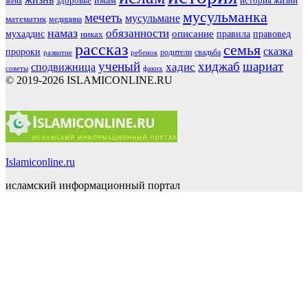
здоровье
имам
история жизни
жена
мусульманка
мечеть
мусульмане
математик
медицина
намаз
обязанности
мухаддис
описание
правовед
никах
правила
рассказ
семья
сказка
пророки
родители
свадьба
ребенок
развитие
ученый
хиджаб
шариат
хадис
сподвижница
советы
факих
© 2019-2026 ISLAMICONLINE.RU
Islamiconline.ru
исламский информационный портал