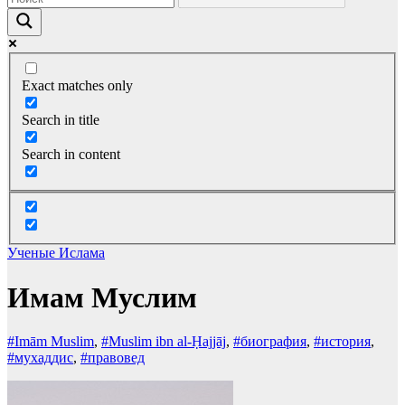
Exact matches only
Search in title
Search in content
Ученые Ислама
Имам Муслим
#Imām Muslim
,
#Muslim ibn al-Ḥajjāj
,
#биография
,
#история
,
#мухаддис
,
#правовед