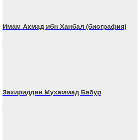
Имам Ахмад ибн Ханбал (биография)
Захириддин Мухаммад Бабур