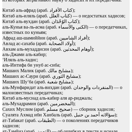
Китаб аль-афрад (араб. كتاب الأفراد‎);
Китаб аль-иляль (араб. كتاب العلل‎) — о недостатках хадисов;
Китаб аль-вухдан (араб. كتاب الوُحْدَان‎);
аль-Кунья ва-ль-асма (араб. الكنى والأسماء‎) — о передатчиках,
известных по куньям;
Афрад аш-шамиййин (араб. أفراد الشاميين‎);
Авлад ас-сахаба (араб. أولاد الصحابة‎);
Авхам аль-мухаддисин (араб. أوهام المحدثين‎);
аль-Джами аль-кабир;
‘Иляль аль-хадис;
аль-Интифа би унуб ас-сиба;
Машаих Малик (араб. مشايخ مالك‎);
Машаих ас-Саури (араб. مشايخ الثوري‎);
Машаих Шу‘ба (араб. مشايخ شعبة‎);
аль-Мунфаридат аль-вихдан (араб. المنفردات والوحدان‎) — о
малоизвестных передатчиках;
Китаб аль-муснад аль-кабир аля ар-риджаль;
аль-Мухадрамин (араб. المخضرمين‎);
Сахих Муслим (араб. صحيح مسلم‎) — сборник хадисов;
Суалята Ахмад ибн Ханбаль (араб. سؤالاته أحمد بن حنبل‎);
ат-Табакат (араб. الطبقات‎) — о поколениях передатчиков
хадисов;
ат-Тамйиз (араб. التمييز‎) — об ошибках в тексте и иснаде