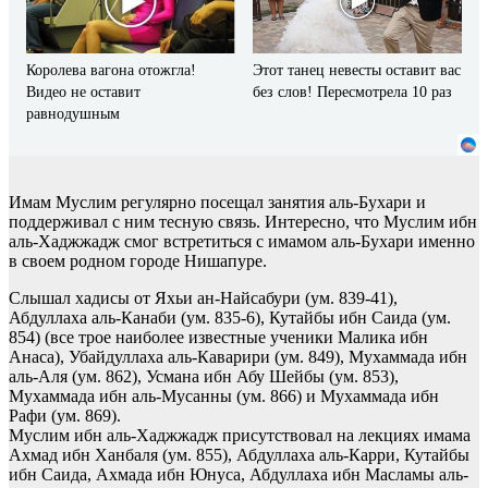
Королева вагона отожгла!
Этот танец невесты оставит вас
Видео не оставит
без слов! Пересмотрела 10 раз
равнодушным
Имам Муслим регулярно посещал занятия аль-Бухари и
поддерживал с ним тесную связь. Интересно, что Муслим ибн
аль-Хаджжадж смог встретиться с имамом аль-Бухари именно
в своем родном городе Нишапуре.
Слышал хадисы от Яхьи ан-Найсабури (ум. 839-41),
Абдуллаха аль-Канаби (ум. 835-6), Кутайбы ибн Саида (ум.
854) (все трое наиболее известные ученики Малика ибн
Анаса), Убайдуллаха аль-Каварири (ум. 849), Мухаммада ибн
аль-Аля (ум. 862), Усмана ибн Абу Шейбы (ум. 853),
Мухаммада ибн аль-Мусанны (ум. 866) и Мухаммада ибн
Рафи (ум. 869).
Муслим ибн аль-Хаджжадж присутствовал на лекциях имама
Ахмад ибн Ханбаля (ум. 855), Абдуллаха аль-Карри, Кутайбы
ибн Саида, Ахмада ибн Юнуса, Абдуллаха ибн Масламы аль-