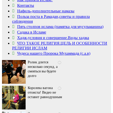
Контакты
Нафиль-дополнительные намазы
Польза поста в Рамадан,советы и правила
соблюдения
Пять столпов ислама (памятка для мусульманина)
Садака в Исламе
Скрытая камера на
i
Хадж-условия и совершение.Виды хаджа
пляже Крыма: Что
ЧТО ТАКОЕ РЕЛИГИЯ.ЦЕЛЬ И ОСОБЕННОСТИ
люди вытворяют, когда
РЕЛИГИИ ИСЛАМ
их не видят...
Чудеса нашего Пророка Мухаммада (с.а.в)
Ролик длится
i
несколько секунд, а
смеяться вы будете
долго
Королева вагона
i
отожгла! Видео не
оставит равнодушным