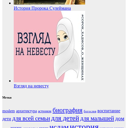
История Пророка Сулеймана
Взгляд на невесту
Метки
биография
воспитание
moslem
архитектура
астроном
богослов
для детей
для всей семьи
для малышей
дом
дети
история
ислам
жизнь