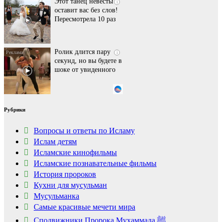
Этот танец невесты
i
оставит вас без слов!
Пересмотрела 10 раз
Ролик длится пару
i
секунд, но вы будете в
шоке от увиденного
Ржу не переставая, это
i
Рубрики
видео пересмотришь
не раз
Вопросы и ответы по Исламу
Ислам детям
Исламские кинофильмы
Ролик из Омска: вы
i
будете смеяться долго
Исламские познавательные фильмы
История пророков
Кухни для мусульман
Мусульманка
Самые красивые мечети мира
Сподвижники Пророка Мухаммада ﷺ