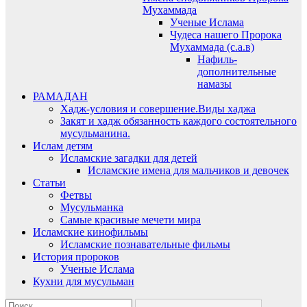
Мухаммада
Ученые Ислама
Чудеса нашего Пророка
Мухаммада (с.а.в)
Нафиль-
дополнительные
намазы
РАМАДАН
Хадж-условия и совершение.Виды хаджа
Закят и хадж обязанность каждого состоятельного
мусульманина.
Ислам детям
Исламские загадки для детей
Исламские имена для мальчиков и девочек
Статьи
Фетвы
Мусульманка
Самые красивые мечети мира
Исламские кинофильмы
Исламские познавательные фильмы
История пророков
Ученые Ислама
Кухни для мусульман