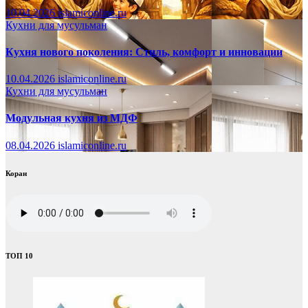
10.04.2026
islamiconline.ru
Кухни для мусульман
Кухня нового поколения: Стиль, комфорт и инновации
10.04.2026
islamiconline.ru
Кухни для мусульман
Модульная кухня из МДФ
08.04.2026
islamiconline.ru
Коран
ТОП 10