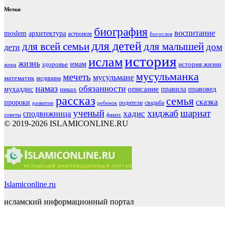
Метки
биография
воспитание
moslem
архитектура
астроном
богослов
для детей
для всей семьи
для малышей
дом
дети
история
ислам
жизнь
здоровье
имам
история жизни
жена
мусульманка
мечеть
мусульмане
математик
медицина
намаз
обязанности
мухаддис
описание
правовед
никах
правила
рассказ
семья
сказка
пророки
родители
свадьба
ребенок
развитие
ученый
хиджаб
шариат
хадис
сподвижница
советы
факих
© 2019-2026 ISLAMICONLINE.RU
Islamiconline.ru
исламский информационный портал