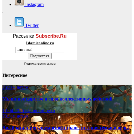
Instagram
Twitter
Рассылки
Subscribe.Ru
Islamiconline.ru
Подписаться письмом
Интересное
Ислам детям
Мышиное царство и сила коллективных действий
13.04.2026
islamiconline.ru
Ислам детям
Два брата в мусульманской стране: история семьи и веры