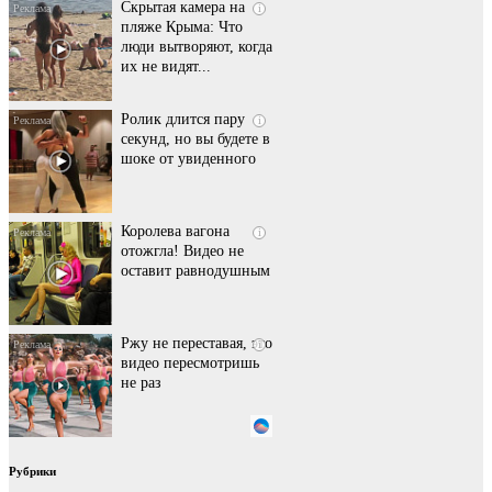
Скрытая камера на
i
пляже Крыма: Что
люди вытворяют, когда
их не видят...
Ролик длится пару
i
секунд, но вы будете в
шоке от увиденного
Королева вагона
i
отожгла! Видео не
оставит равнодушным
Ржу не переставая, это
i
видео пересмотришь
не раз
Этот танец невесты
i
Рубрики
оставит вас без слов!