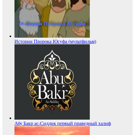
Истории Пророка Юсуфа (мультфильм)
Абу Бакр ас-Сиддик первый праведный халиф