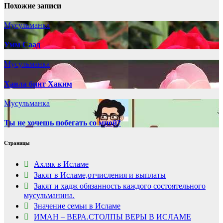
Похожие записи
Мусульманка
Умм Саад
Мусульманка
Хавла бинт Хаким
Мусульманка
Ты не хочешь побегать со мной?
Страницы
Ахляк в Исламе
Закят в Исламе,отчисления и выплаты
Закят и хадж обязанность каждого состоятельного
мусульманина.
Значение семьи в Исламе
ИМАН – ВЕРА.СТОЛПЫ ВЕРЫ В ИСЛАМЕ