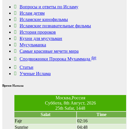
Пересмотрела 10 раз
Вопросы и ответы по Исламу
Ислам детям
Исламские кинофильмы
Ролик из Омска: вы
i
будете смеяться долго
Исламские познавательные фильмы
История пророков
Кухни для мусульман
Мусульманка
Самые красивые мечети мира
Сподвижники Пророка Мухаммада ﷺ
Статьи
Ученые Ислама
Время Намаза
Москва,Россия
Суббота, 8th Август, 2026
25th Safar, 1448
Salat
Time
Fajr
02:16
Sunrise
04:48