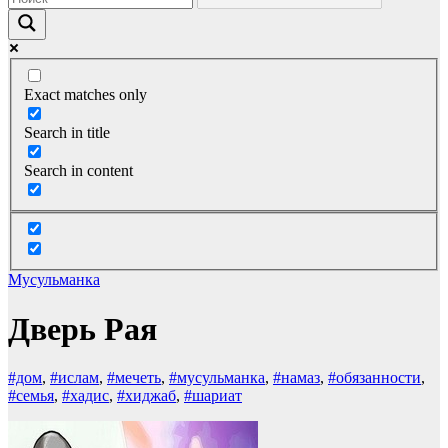
Exact matches only
Search in title
Search in content
Мусульманка
Дверь Рая
#дом
,
#ислам
,
#мечеть
,
#мусульманка
,
#намаз
,
#обязанности
,
#семья
,
#хадис
,
#хиджаб
,
#шариат