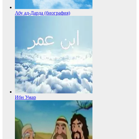
Абу ад-Дарда (биография)
Ибн Умар