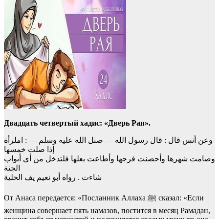
Двадцать четвертый хадис: «Дверь Рая».
وعن أنس قال : قال رسول الله — صىل الله عليه وسلم — : املرأة
إذا صلت خمسها
وصامت شهرها وأحصنت فرجها وأطاعت بعلها فلتدخل من أي أبواب
الجنة
شاءت . رواه أبو نعيم يف الحلية
От Анаса передается: «Посланник Аллаха ﷺ сказал: «Если
женщина совершает пять намазов, постится в месяц Рамадан,