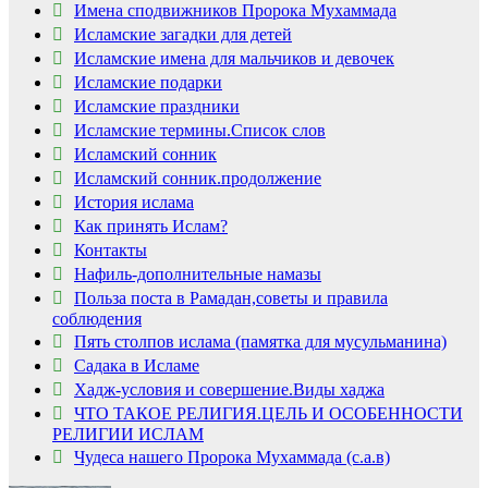
Имена сподвижников Пророка Мухаммада
Исламские загадки для детей
Исламские имена для мальчиков и девочек
Исламские подарки
Исламские праздники
Исламские термины.Список слов
Исламский сонник
Исламский сонник.продолжение
История ислама
Как принять Ислам?
Контакты
Нафиль-дополнительные намазы
Польза поста в Рамадан,советы и правила
соблюдения
Пять столпов ислама (памятка для мусульманина)
Садака в Исламе
Ролик длится
i
Хадж-условия и совершение.Виды хаджа
несколько секунд, а
ЧТО ТАКОЕ РЕЛИГИЯ.ЦЕЛЬ И ОСОБЕННОСТИ
смеяться вы будете
РЕЛИГИИ ИСЛАМ
долго
Чудеса нашего Пророка Мухаммада (с.а.в)