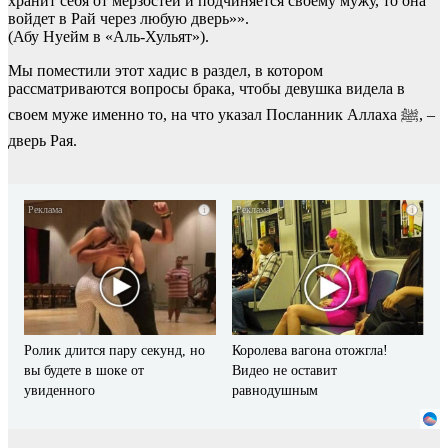
хранит себя от мерзостей и подчиняется своему мужу, то она
войдет в Рай через любую дверь»».
(Абу Нуейм в «Аль-Хульят»).
Мы поместили этот хадис в раздел, в котором
рассматриваются вопросы брака, чтобы девушка видела в
своем муже именно то, на что указал Посланник Аллаха ﷺ, –
дверь Рая.
i
i
Ролик длится пару секунд, но
Королева вагона отожгла!
вы будете в шоке от
Видео не оставит
увиденного
равнодушным