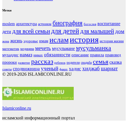
Метки
биография
воспитание
moslem
архитектура
астроном
богослов
для детей
для всей семьи
для малышей
дом
дети
история
ислам
жизнь
здоровье
имам
история жизни
жена
мусульманка
мечеть
мусульмане
математик
медицина
намаз
обязанности
мухаддис
описание
правовед
никах
правила
рассказ
семья
сказка
пророки
родители
свадьба
ребенок
развитие
ученый
хиджаб
шариат
хадис
сподвижница
советы
факих
© 2019-2026 ISLAMICONLINE.RU
Islamiconline.ru
исламский информационный портал