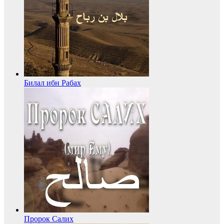
Билал ибн Рабах
Пророк Салих