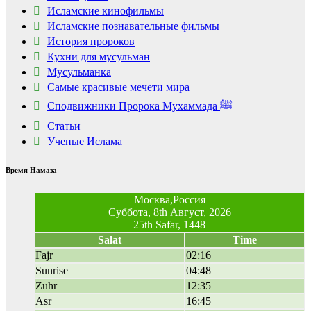
Исламские кинофильмы
Ролик из Омска: вы
i
будете смеяться долго
Исламские познавательные фильмы
История пророков
Кухни для мусульман
Мусульманка
Самые красивые мечети мира
Сподвижники Пророка Мухаммада ﷺ
Статьи
Ученые Ислама
Время Намаза
Москва,Россия
Суббота, 8th Август, 2026
25th Safar, 1448
Salat
Time
Fajr
02:16
Sunrise
04:48
Zuhr
12:35
Asr
16:45