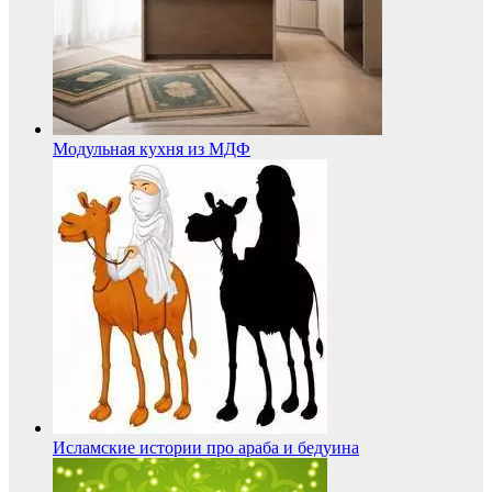
Модульная кухня из МДФ
Исламские истории про араба и бедуина