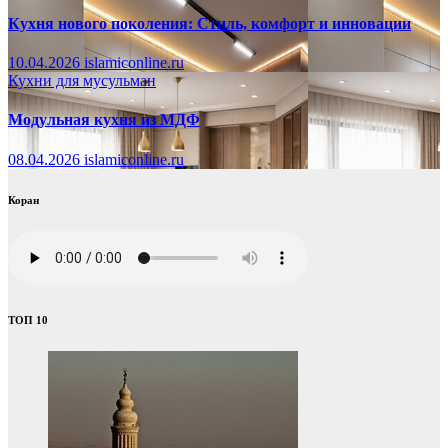
Кухня нового поколения: Стиль, комфорт и инновации
10.04.2026
islamiconline.ru
Кухни для мусульман
Модульная кухня из МДФ
08.04.2026
islamiconline.ru
Коран
ТОП 10