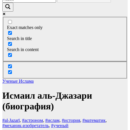
Exact matches only
Search in title
Search in content
Ученые Ислама
Исмаил аль-Джазари
(биография)
#al-Jazarī
,
#астроном
,
#ислам
,
#история
,
#математик
,
#механик-изобретатель
,
#ученый