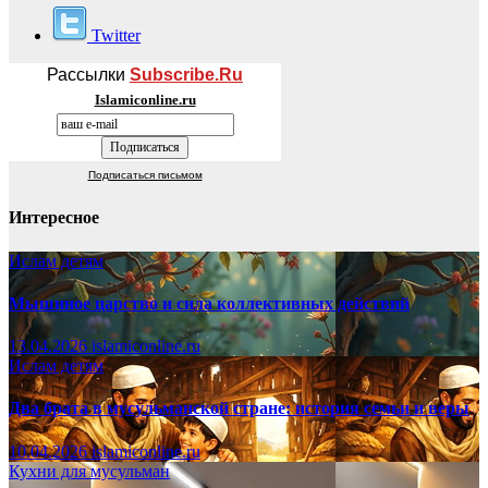
Twitter
Рассылки
Subscribe.Ru
Islamiconline.ru
Подписаться письмом
Интересное
Ислам детям
Мышиное царство и сила коллективных действий
13.04.2026
islamiconline.ru
Ислам детям
Два брата в мусульманской стране: история семьи и веры
10.04.2026
islamiconline.ru
Кухни для мусульман