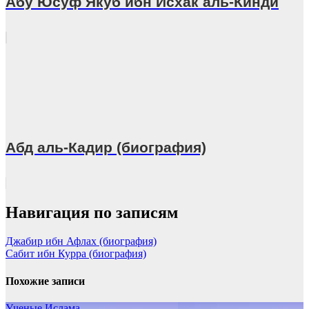
Абу Юсуф Якуб ибн Исхак аль-Кинди
Абд аль-Кадир (биография)
Навигация по записям
Джабир ибн Афлах (биография)
Сабит ибн Курра (биография)
Похожие записи
Ученые Ислама