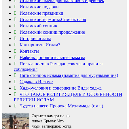
Исламские имена для мальчиков и девочек
Исламские подарки
Исламские праздники
Исламские термины.Список слов
Исламский сонник
Исламский сонник.продолжение
История ислама
Как принять Ислам?
Контакты
Нафиль-дополнительные намазы
Польза поста в Рамадан,советы и правила
соблюдения
Пять столпов ислама (памятка для мусульманина)
Садака в Исламе
Ролик длится
i
Хадж-условия и совершение.Виды хаджа
несколько секунд, а
ЧТО ТАКОЕ РЕЛИГИЯ.ЦЕЛЬ И ОСОБЕННОСТИ
смеяться вы будете
РЕЛИГИИ ИСЛАМ
долго
Чудеса нашего Пророка Мухаммада (с.а.в)
Скрытая камера на
i
пляже Крыма: Что
люди вытворяют, когда