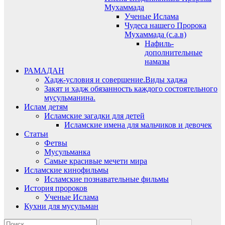
Мухаммада
Ученые Ислама
Чудеса нашего Пророка
Мухаммада (с.а.в)
Нафиль-
дополнительные
намазы
РАМАДАН
Хадж-условия и совершение.Виды хаджа
Закят и хадж обязанность каждого состоятельного
мусульманина.
Ислам детям
Исламские загадки для детей
Исламские имена для мальчиков и девочек
Статьи
Фетвы
Мусульманка
Самые красивые мечети мира
Исламские кинофильмы
Исламские познавательные фильмы
История пророков
Ученые Ислама
Кухни для мусульман