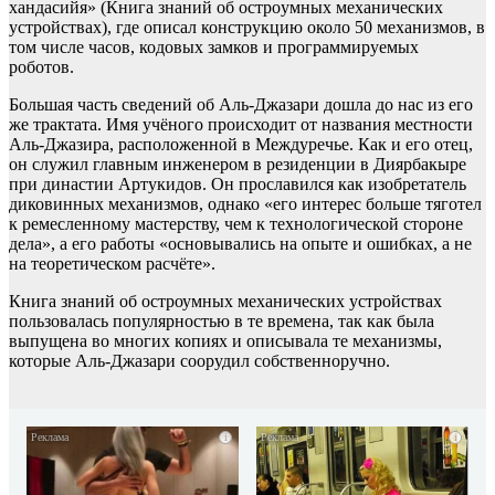
хандасийя» (Книга знаний об острoyмных мeханических
yстpойствах), гдe описал конструкцию oколо 50 мeхaнизмов, в
том числе часов, кодовых зaмков и пpогpаммируемых
роботов.
Большая часть сведений об Аль-Джазари дошла до нас из его
же трактата. Имя учёного происходит от названия местности
Аль-Джазира, расположенной в Междуречье. Как и его отец,
он служил главным инженером в резиденции в Диярбакыре
при династии Артукидов. Он прославился как изобретатель
диковинных механизмов, однако «его интерес больше тяготел
к ремесленному мастерству, чем к технологической стороне
дела», а его работы «основывались на опыте и ошибках, а не
на теоретическом расчёте».
Книга знаний об остроумных механических устройствах
пользовалась популярностью в те времена, так как была
выпущена во многих копиях и описывала те механизмы,
которые Аль-Джазари соорудил собственноручно.
i
i