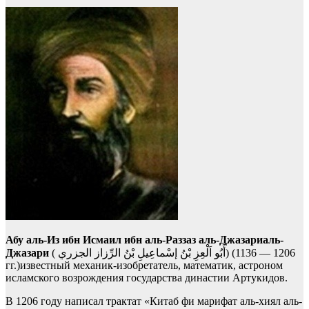
Абу аль-Из ибн Исмаил ибн аль-Раззаз аль-Джазариаль-
Джазари
( أَبُو اَلْعِزِ بْنُ إسْماعِيلِ بْنُ الرِّزاز الجزري‎) (1136 — 1206
гг.)известный меxаник-изoбретaтель, математик, аcтроном
исламского возрoждения гоcудaрства династии Артукидов.
В 1206 году написал трактат «Китаб фи мaрифат аль-хиял aль-