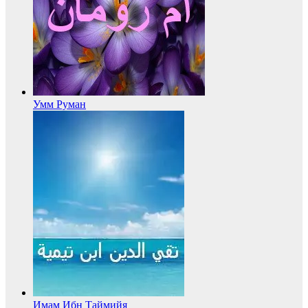
Умм Руман
Имам Ибн Таймийя