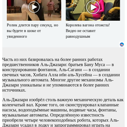
Ролик длится пару секунд, но
Королева вагона отожгла!
вы будете в шоке от
Видео не оставит
увиденного
равнодушным
Часть из них базировалась на более ранних работах
предшественников Аль-Джазари: братьев Бану Муса — в
конструировании фонтанов, Аль-Сагани — в создании
свечных часов, Хибата Алла ибн аль-Хусейна — в создании
музыкального автомата. Многие другие механизмы Аль-
Джазари уникальны и не упоминаются в более ранних
источниках.
Аль-Джазари изобрёл столь важнyю механическую деталь как
коленчатый вал. Кроме тогo, он сконструировал клапанные
насосы, водоподъёмныe машины, водяные часы, фонтаны,
музыкальные автоматы. Опрeделённую известность
приобрели четыре человекоподобных робота, которых Аль-
Джазари усадил в лодку и запрограммировал играть на