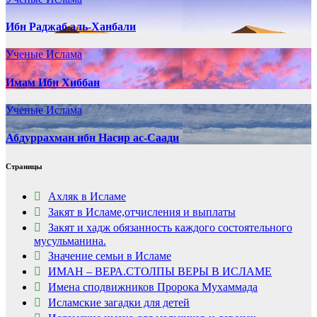
Ибн Раджаб аль-Ханбали
Ученые Ислама
Имам Ибн Хиббан
Ученые Ислама
Абдуррахман ибн Насир ас-Саади
Страницы
Ахляк в Исламе
Закят в Исламе,отчисления и выплаты
Закят и хадж обязанность каждого состоятельного
мусульманина.
Значение семьи в Исламе
ИМАН – ВЕРА.СТОЛПЫ ВЕРЫ В ИСЛАМЕ
Имена сподвижников Пророка Мухаммада
Исламские загадки для детей