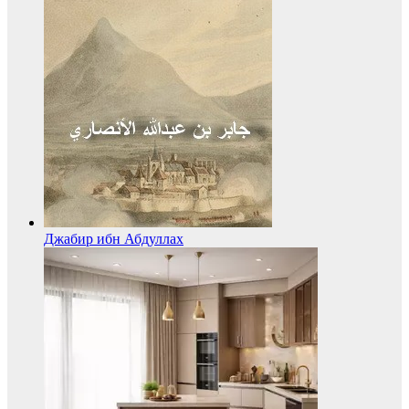
Джабир ибн Абдуллах