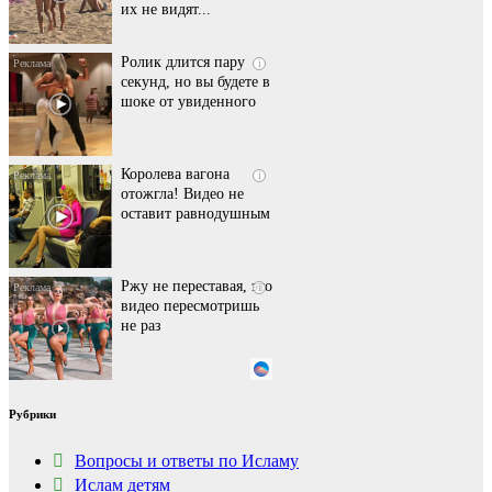
их не видят...
Ролик длится пару
i
секунд, но вы будете в
шоке от увиденного
Королева вагона
i
отожгла! Видео не
оставит равнодушным
Ржу не переставая, это
i
видео пересмотришь
не раз
Этот танец невесты
i
Рубрики
оставит вас без слов!
Пересмотрела 10 раз
Вопросы и ответы по Исламу
Ислам детям