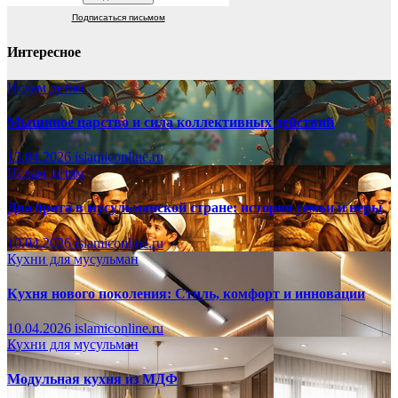
Подписаться письмом
Интересное
Ислам детям
Мышиное царство и сила коллективных действий
13.04.2026
islamiconline.ru
Ислам детям
Два брата в мусульманской стране: история семьи и веры
10.04.2026
islamiconline.ru
Кухни для мусульман
Кухня нового поколения: Стиль, комфорт и инновации
10.04.2026
islamiconline.ru
Кухни для мусульман
Модульная кухня из МДФ