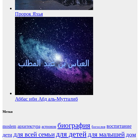
Пророк Яхья
Аббас ибн Абд аль-Мутталиб
Метки
биография
воспитание
moslem
архитектура
астроном
богослов
для детей
для всей семьи
для малышей
дом
дети