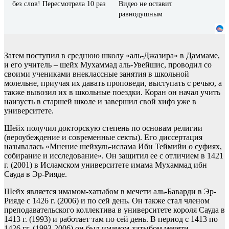
без слов! Пересмотрела 10 раз
Видео не оставит
равнодушным
Затем поступил в среднюю школу «аль-Джазира» в Даммаме,
и его учитель – шейх Мухаммад аль-Увейшис, проводил со
своими учениками внеклассные занятия в школьной
молельне, приучая их давать проповеди, выступать с речью, а
также вывозил их в школьные поездки. Коран он начал учить
наизусть в старшей школе и завершил свой хифз уже в
университете.
Шейх получил докторскую степень по основам религии
(вероубеждение и современные секты). Его диссертация
называлась «Мнение шейхуль-ислама Ибн Теймийи о суфиях,
собирание и исследование». Он защитил ее с отличием в 1421
г. (2001) в Исламском университете имама Мухаммад ибн
Сауда в Эр-Рияде.
Шейх является имамом-хатыбом в мечети аль-Баварди в Эр-
Рияде с 1426 г. (2006) и по сей день. Он также стал членом
преподавательского коллектива в университете короля Сауда в
1413 г. (1993) и работает там по сей день. В период с 1413 по
1426 гг. (1993-2006) он был имамом-хатыбом мечети