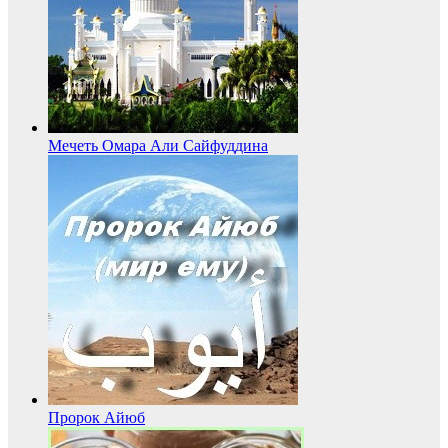
Мечеть Омара Али Сайфуддина
Пророк Айюб