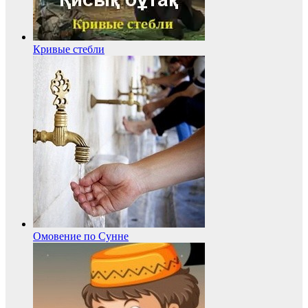
Кривые стебли
Омовение по Сунне