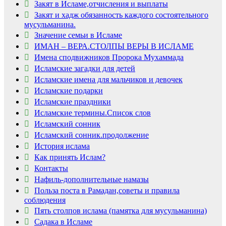
Закят в Исламе,отчисления и выплаты
Закят и хадж обязанность каждого состоятельного
мусульманина.
Значение семьи в Исламе
ИМАН – ВЕРА.СТОЛПЫ ВЕРЫ В ИСЛАМЕ
Имена сподвижников Пророка Мухаммада
Исламские загадки для детей
Исламские имена для мальчиков и девочек
Исламские подарки
Исламские праздники
Исламские термины.Список слов
Исламский сонник
Ролик длится
i
Исламский сонник.продолжение
несколько секунд, а
История ислама
смеяться вы будете
долго
Как принять Ислам?
Контакты
Нафиль-дополнительные намазы
Скрытая камера на
i
пляже Крыма: Что
Польза поста в Рамадан,советы и правила
люди вытворяют, когда
соблюдения
их не видят...
Пять столпов ислама (памятка для мусульманина)
Садака в Исламе