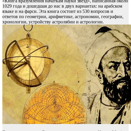
«Книга вразумления начаткам науки звёзд», написанная около
1029 года и дошедшая до нас в двух вариантах: на арабском
языке и на фарси. Эта книга состоит из 530 вопросов и
ответов по геометрии, арифметике, астрономии, географии,
хронологии, устройству астролябии и астрологии.