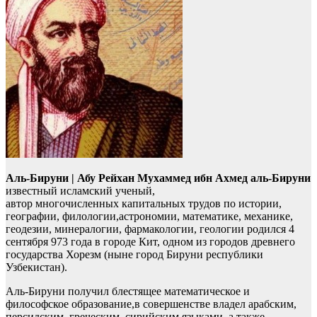
Аль-Бируни | Абу Рейхан Мухаммед ибн Ахмед аль-Бируни
известный исламский ученый,
автор многочисленных капитальных трудов по истории,
географии, филологии,астрономии, математике, механике,
геодезии, минералогии, фармакологии, геологии родился 4
сентября 973 года в городе Кит, одном из городов древнего
государства Хорезм (ныне город Бируни республики
Узбекистан).
Аль-Бируни получил блестящее математическое и
философское образование,в совершенстве владел арабским,
персидским, греческим, сирийским языками, а также