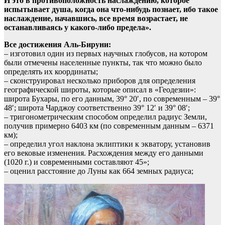
И это в противоположность наслаждению, которое
испытывает душа, когда она что-нибудь познает, ибо такое
наслаждение, начавшись, все время возрастает, не
останавливаясь у какого-либо предела».
Все достижения Аль-Бируни:
– изготовил один из первых научных глобусов, на котором
были отмечены населенные пункты, так что можно было
определять их координаты;
– сконструировал несколько приборов для определения
географической широты, которые описал в «Геодезии»:
широта Бухары, по его данным, 39° 20′, по современным – 39°
48′; широта Чарджоу соответственно 39° 12′ и 39° 08′;
– тригонометрическим способом определил радиус Земли,
получив примерно 6403 км (по современным данным – 6371
км);
– определил угол наклона эклиптики к экватору, установив
его вековые изменения. Расхождения между его данными
(1020 г.) и современными составляют 45»;
– оценил расстояние до Луны как 664 земных радиуса;