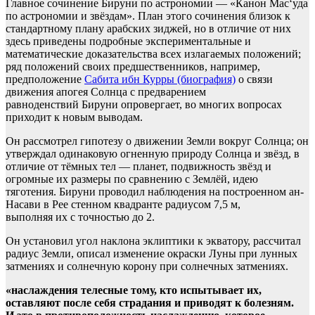
Главное сочинение Бируни по астрономии — «Канон Мас‘уда
по астрономии и звёздам». План этого сочинения близок к
стандартному плану арабских зиджей, но в отличие от них
здесь приведены подробные экспериментальные и
математические доказательства всех излагаемых положений;
ряд положений своих предшественников, например,
предположение
Сабита ибн Курры (биография)
о связи
движения апогея Солнца с предварением
равноденствий Бируни опровергает, во многих вопросах
приходит к новым выводам.
Он рассмотрел гипотезу о движении Земли вокруг Солнца; он
утверждал одинаковую огненную природу Солнца и звёзд, в
отличие от тёмных тел — планет, подвижность звёзд и
огромные их размеры по сравнению с Землёй, идею
тяготения. Бируни проводил наблюдения на построенном ан-
Насави в Рее стенном квадранте радиусом 7,5 м,
выполняя их с точностью до 2.
Он установил угол наклона эклиптики к экватору, рассчитал
радиус Земли, описал изменение окраски Луны при лунных
затмениях и солнечную корону при солнечных затмениях.
«наслаждения телесные тому, кто испытывает их,
оставляют после себя страдания и приводят к болезням.