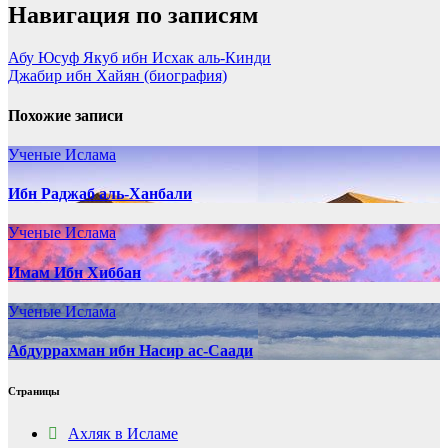
Навигация по записям
Абу Юсуф Якуб ибн Исхак аль-Кинди
Джабир ибн Хайян (биография)
Похожие записи
Ученые Ислама
Ибн Раджаб аль-Ханбали
Ученые Ислама
Имам Ибн Хиббан
Ученые Ислама
Абдуррахман ибн Насир ас-Саади
Страницы
Ахляк в Исламе