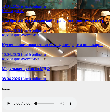
13.04.2026
islamiconline.ru
Ислам детям
Два брата в мусульманской стране: история семьи и веры
10.04.2026
islamiconline.ru
Кухни для мусульман
Кухня нового поколения: Стиль, комфорт и инновации
10.04.2026
islamiconline.ru
Кухни для мусульман
Модульная кухня из МДФ
08.04.2026
islamiconline.ru
Коран