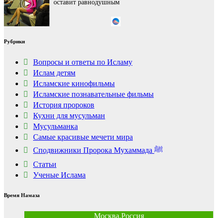
шоке от увиденного
Рубрики
Вопросы и ответы по Исламу
Ислам детям
Исламские кинофильмы
Исламские познавательные фильмы
История пророков
Кухни для мусульман
Мусульманка
Самые красивые мечети мира
Сподвижники Пророка Мухаммада ﷺ
Статьи
Ученые Ислама
Время Намаза
Москва,Россия