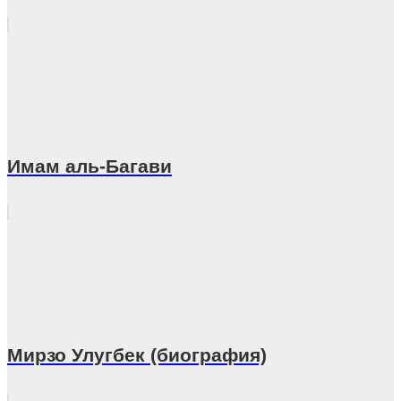
Имам аль-Багави
Мирзо Улугбек (биография)