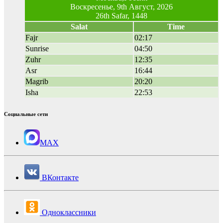
Воскресенье, 9th Август, 2026
26th Safar, 1448
Salat
Time
Fajr
02:17
Sunrise
04:50
Zuhr
12:35
Asr
16:44
Magrib
20:20
Isha
22:53
Социальные сети
MAX
ВКонтакте
Одноклассники