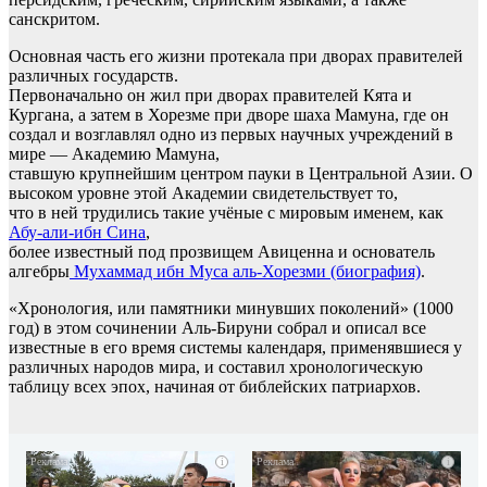
санскритом.
Основная часть его жизни протекала при дворах правителей
различных государств.
Первоначально он жил при дворах правителей Кята и
Кургана, а затем в Хорезме при дворе шаха Мамуна, где он
создал и возглавлял одно из первых научных учреждений в
мире — Академию Мамуна,
ставшую крупнейшим центром пауки в Центральной Азии. О
высоком уровне этой Академии свидетельствует то,
что в ней трудились такие учёные с мировым именем, как
Абу-али-ибн Сина
,
более известный под прозвищем Авиценна и основатель
алгебры
Мухаммад ибн Муса аль-Хорезми (биография)
.
«Хронология, или памятники минувших поколений» (1000
год) в этом сочинении Аль-Бируни собрал и описал все
известные в его время системы календаря, применявшиеся у
различных народов мира, и составил хронологическую
таблицу всех эпох, начиная от библейских патриархов.
i
i