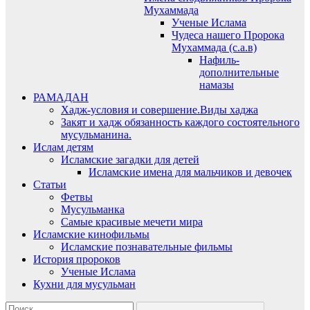
Мухаммада
Ученые Ислама
Чудеса нашего Пророка
Мухаммада (с.а.в)
Нафиль-
дополнительные
намазы
РАМАДАН
Хадж-условия и совершение.Виды хаджа
Закят и хадж обязанность каждого состоятельного
мусульманина.
Ислам детям
Исламские загадки для детей
Исламские имена для мальчиков и девочек
Статьи
Фетвы
Мусульманка
Самые красивые мечети мира
Исламские кинофильмы
Исламские познавательные фильмы
История пророков
Ученые Ислама
Кухни для мусульман