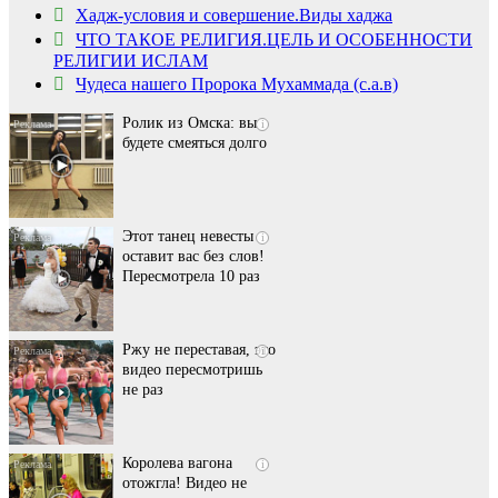
Ролик из Омска: вы
i
Хадж-условия и совершение.Виды хаджа
будете смеяться долго
ЧТО ТАКОЕ РЕЛИГИЯ.ЦЕЛЬ И ОСОБЕННОСТИ
РЕЛИГИИ ИСЛАМ
Чудеса нашего Пророка Мухаммада (с.а.в)
Этот танец невесты
i
оставит вас без слов!
Пересмотрела 10 раз
Ржу не переставая, это
i
видео пересмотришь
не раз
Королева вагона
i
отожгла! Видео не
оставит равнодушным
Ролик длится пару
i
секунд, но вы будете в