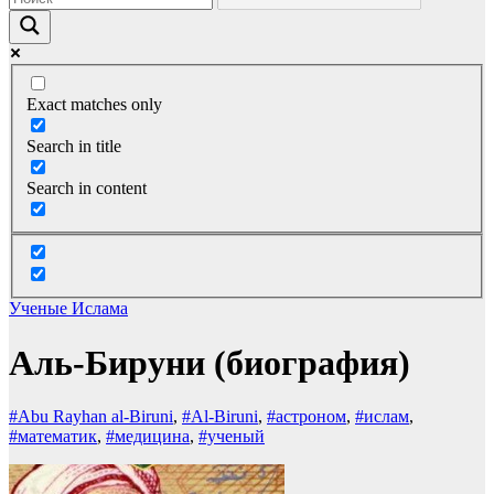
Exact matches only
Search in title
Search in content
Ученые Ислама
Аль-Бируни (биография)
#Abu Rayhan al-Biruni
,
#Al-Biruni
,
#астроном
,
#ислам
,
#математик
,
#медицина
,
#ученый