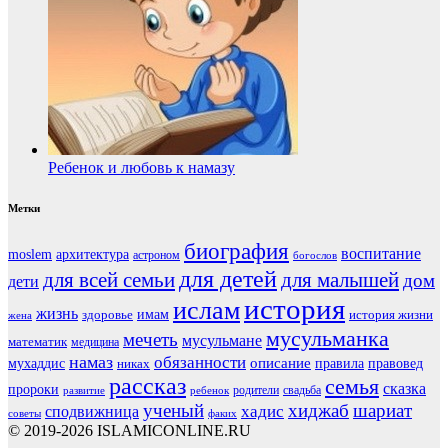
Ребенок и любовь к намазу
Метки
биография
воспитание
moslem
архитектура
астроном
богослов
для детей
для всей семьи
для малышей
дом
дети
история
ислам
жизнь
здоровье
имам
история жизни
жена
мусульманка
мечеть
мусульмане
математик
медицина
намаз
обязанности
мухаддис
описание
правовед
никах
правила
рассказ
семья
сказка
пророки
родители
свадьба
ребенок
развитие
ученый
хиджаб
шариат
хадис
сподвижница
советы
факих
© 2019-2026 ISLAMICONLINE.RU