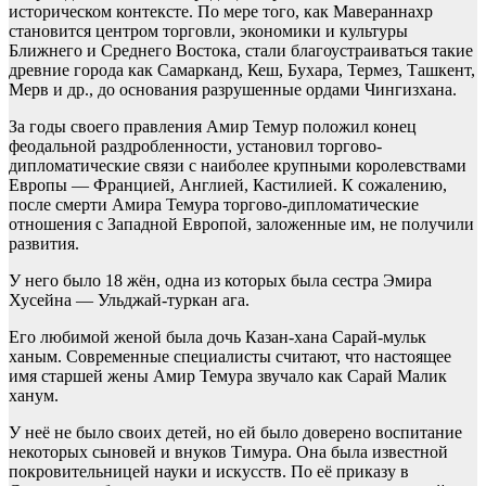
историческом контексте. По мере того, как Мавераннахр
становится центром торговли, экономики и культуры
Ближнего и Среднего Востока, стали благоустраиваться такие
древние города как Самарканд, Кеш, Бухара, Термез, Ташкент,
Мерв и др., до основания разрушенные ордами Чингизхана.
За годы своего правления Амир Темур положил конец
феодальной раздробленности, установил торгово-
дипломатические связи с наиболее крупными королевствами
Европы — Францией, Англией, Кастилией. К сожалению,
после смерти Амира Темура торгово-дипломатические
отношения с Западной Европой, заложенные им, не получили
развития.
У него было 18 жён, одна из которых была сестра Эмира
Хусейна — Ульджай-туркан ага.
Его любимой женой была дочь Казан-хана Сарай-мульк
ханым. Современные специалисты считают, что настоящее
имя старшей жены Амир Темура звучало как Сарай Малик
ханум.
У неё не было своих детей, но ей было доверено воспитание
некоторых сыновей и внуков Тимура. Она была известной
покровительницей науки и искусств. По её приказу в