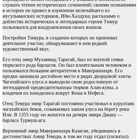
слушать чтение исторических сочинений; своими познаниями
в истории он привел в изумление величайшего из
мусульманских историков, Ибн-Халдуна; рассказами о
доблестях исторических и легендарных героев Тимур
пользовался для воодушевления своих воинов.
Постройки Тимура, в создании которых он принимал
деятельное участие, обнаруживают в нем редкий
художественный вкус.
Его отец эмир Мухаммад Тарагай, был из знатной семьи
тюркского рода барласов. Он был влиятельным человеком и
пользовался большим авторитетом в Мавераннахре. Его
предки занимали достойное место в рядах дворцовой элиты
Чагатайского улуса и выводили свою родословную от
легендарной предводительницы тюрков Алан-кувы, а
владения их находились вокруг Кеша и Нефеса.
Отец Темура эмир Тарагай постоянно участвовал в курултаях
чагатайских беков, созываемых ханом улуса на берегу реки
Или. В 1355 году он женится на дочери эмира Джаку —
барласа Турмуш-ага.
Верховный эмир Мавераннахра Казаган, убедившись в
достоинствах Амир Темура, в том же году отдал (сосватал)