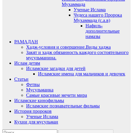
Мухаммада
Ученые Ислама
Чудеса нашего Пророка
Мухаммада (с.а.в)
Нафиль-
дополнительные
намазы
РАМАДАН
Хадж-условия и совершение.Виды хаджа
Закят и хадж обязанность каждого состоятельного
мусульманина.
Ислам детям
Исламские загадки для детей
Исламские имена для мальчиков и девочек
Статьи
Фетвы
Мусульманка
Самые красивые мечети мира
Исламские кинофильмы
Исламские познавательные фильмы
История пророков
Ученые Ислама
Кухни для мусульман