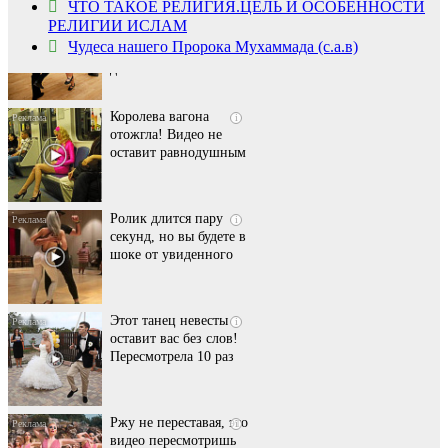
ЧТО ТАКОЕ РЕЛИГИЯ.ЦЕЛЬ И ОСОБЕННОСТИ
смеяться вы будете
РЕЛИГИИ ИСЛАМ
долго
Чудеса нашего Пророка Мухаммада (с.а.в)
Королева вагона
i
отожгла! Видео не
оставит равнодушным
Ролик длится пару
i
секунд, но вы будете в
шоке от увиденного
Этот танец невесты
i
оставит вас без слов!
Пересмотрела 10 раз
Ржу не переставая, это
i
видео пересмотришь
не раз