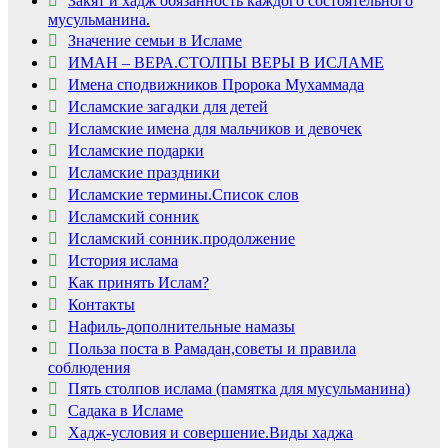
Закят и хадж обязанность каждого состоятельного
мусульманина.
Значение семьи в Исламе
ИМАН – ВЕРА.СТОЛПЫ ВЕРЫ В ИСЛАМЕ
Имена сподвижников Пророка Мухаммада
Исламские загадки для детей
Исламские имена для мальчиков и девочек
Исламские подарки
Исламские праздники
Исламские термины.Список слов
Исламский сонник
Исламский сонник.продолжение
История ислама
Как принять Ислам?
Контакты
Нафиль-дополнительные намазы
Скрытая камера на
i
пляже Крыма: Что
Польза поста в Рамадан,советы и правила
люди вытворяют, когда
соблюдения
их не видят...
Пять столпов ислама (памятка для мусульманина)
Садака в Исламе
Ролик длится
i
Хадж-условия и совершение.Виды хаджа
несколько секунд, а