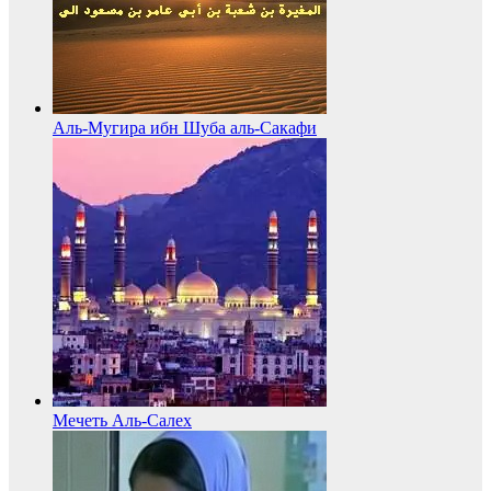
Аль-Мугира ибн Шуба аль-Сакафи
Мечеть Аль-Салех