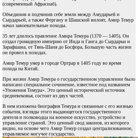
(современный Афрасиаб).
Объединив и подчинив себе земли между Амударьей и
Сырдарьей, а также Фергану и Шашский вилоят, Амир Темур
начал завоевательные походы.
35 лет длилось правление Амира Темура (1370 — 1405). Он
создал громадную империю от Инда и Ганга до Сырдарьи и
Зарафшана, от Тянь-Шаня до Босфора, Большую часть жизни
он провел в походах.
Амир Темур умер в городе Ортрар в 1405 году во время
похода на Китай.
При жизни Амир Темура о государственном управлении было
написано специальное сочинение, известное под названием
«Уложения Темура». Это ценный исторический источник
средневековья, состоит из двух частей.
В нем изложена биография Темура и связанные с его жизнью
события, взгляды этого выдающегося государственного
деятеля и полководца на военное искусство, устройство и
управление страной. Это ценный свод законов, из которого
видно, на основе чего Амир Темур создал централизованное,
управляемое могучее государство.