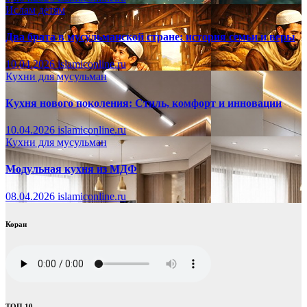
Ислам детям
Два брата в мусульманской стране: история семьи и веры
10.04.2026
islamiconline.ru
Кухни для мусульман
Кухня нового поколения: Стиль, комфорт и инновации
10.04.2026
islamiconline.ru
Кухни для мусульман
Модульная кухня из МДФ
08.04.2026
islamiconline.ru
Коран
ТОП 10