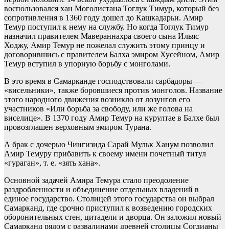
воспользовался хан Моголистана Тоглук Тимур, который без
сопротивления в 1360 году дошел до Кашкадарьи. Амир
Темур поступил к нему на службу. Но когда Тоглук Тимур
назначил правителем Мавераннахра своего сына Ильяс
Ходжу, Амир Темур не пожелал служить этому принцу и
договорившись с правителем Балха эмиром Хусейном, Амир
Темур вступил в упорную борьбу с монголами.
В это время в Самарканде господствовали сарбадоры —
«висельники», также боровшиеся против монголов. Название
этого народного движения возникло от лозунгов его
участников «Или борьба за свободу, или же голова на
виселице». В 1370 году Амир Темур на курултае в Балхе был
провозглашен верховным эмиром Турана.
А брак с дочерью Чингизида Сарай Мульк Ханум позволил
Амир Темуру прибавить к своему имени почетный титул
«гураган», т. е. «зять хана».
Основной задачей Амира Темура стало преодоление
раздробленности и объединение отдельных владений в
единое государство. Столицей этого государства он выбрал
Самарканд, где срочно приступил к возведению городских
оборонительных стен, цитадели и дворца. Он заложил новый
Самарканд рядом с развалинами древней столицы Согдианы