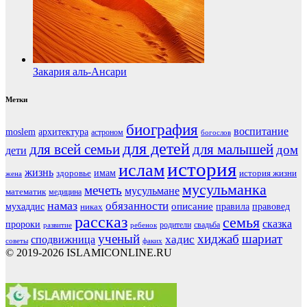
Закария аль-Ансари
Метки
биография
воспитание
moslem
архитектура
астроном
богослов
для детей
для всей семьи
для малышей
дом
дети
история
ислам
жизнь
здоровье
имам
история жизни
жена
мусульманка
мечеть
мусульмане
математик
медицина
намаз
обязанности
мухаддис
описание
правовед
никах
правила
рассказ
семья
сказка
пророки
родители
свадьба
ребенок
развитие
ученый
хиджаб
шариат
хадис
сподвижница
советы
факих
© 2019-2026 ISLAMICONLINE.RU