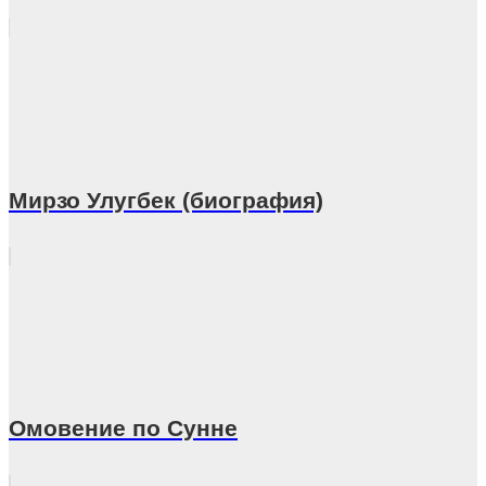
Мирзо Улугбек (биография)
Омовение по Сунне