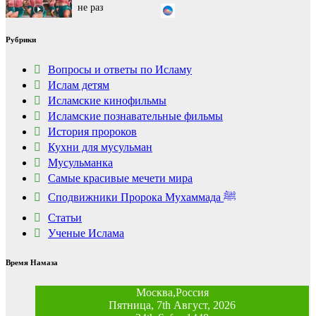
Ролик из Омска: вы
i
Рубрики
будете смеяться долго
Вопросы и ответы по Исламу
Ислам детям
Исламские кинофильмы
Исламские познавательные фильмы
История пророков
Кухни для мусульман
Мусульманка
Самые красивые мечети мира
Сподвижники Пророка Мухаммада ﷺ
Статьи
Ученые Ислама
Время Намаза
Москва,Россия
Пятница, 7th Август, 2026