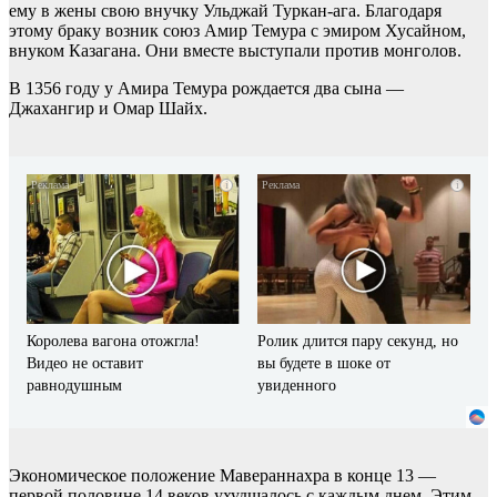
ему в жены свою внучку Ульджай Туркан-ага. Благодаря
этому браку возник союз Амир Темура с эмиром Хусайном,
внуком Казагана. Они вместе выступали против монголов.
В 1356 году у Амира Темура рождается два сына —
Джахангир и Омар Шайх.
i
i
Королева вагона отожгла!
Ролик длится пару секунд, но
Видео не оставит
вы будете в шоке от
равнодушным
увиденного
Экономическое положение Мавераннахра в конце 13 —
первой половине 14 веков ухудшалось с каждым днем. Этим