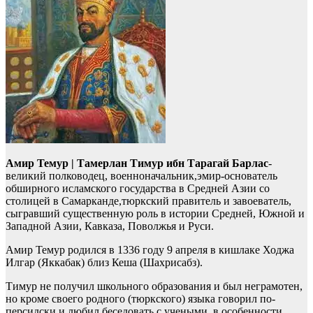
Амир Темур | Тамерлан Тимур ибн Тарагай Барлас
-
великий полководец, военноначальник,эмир-основатель
обширного исламского государства в Средней Азии со
столицей в Самарканде,тюркский правитель и завоеватель,
сыгравший существенную роль в истории Средней, Южной и
Западной Азии, Кавказа, Поволжья и Руси.
Амир Темур родился в 1336 году 9 апреля в кишлаке Ходжа
Илгар (Яккабак) близ Кеша (Шахрисабз).
Тимур не получил школьного образования и был неграмотен,
но кроме своего родного (тюркского) языка говорил по-
персидски и любил беседовать с учеными, в особенности