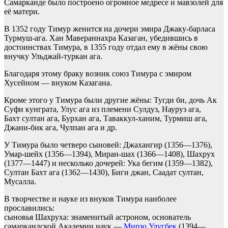
Самарканде было построено огромное медресе и мавзолей для
её матери.
В 1352 году Тимур женится на дочери эмира Джаку-барласа
Турмуш-ага. Хан Мавераннахра Казаган, убедившись в
достоинствах Тимура, в 1355 году отдал ему в жёны свою
внучку Ульджай-туркан ага.
Благодаря этому браку возник союз Тимура с эмиром
Хусейном — внуком Казагана.
Кроме этого у Тимура были другие жёны: Тугди би, дочь Ак
Суфи кунграта, Улус ага из племени Сулдуз, Науруз ага,
Бахт султан ага, Бурхан ага, Таваккул-ханим, Турмиш ага,
Джани-бик ага, Чулпан ага и др.
У Тимура было четверо сыновей: Джахангир (1356—1376),
Умар-шейх (1356—1394), Миран-шах (1366—1408), Шахрух
(1377—1447) и несколько дочерей: Ука бегим (1359—1382),
Султан Бахт ага (1362—1430), Биги джан, Саадат султан,
Мусалла.
В творчестве и науке из внуков Тимура наиболее
прославились:
сыновья Шахруха: знаменитый астроном, основатель
самаркандской Академии наук —
Мирзо Улугбек
(1394—